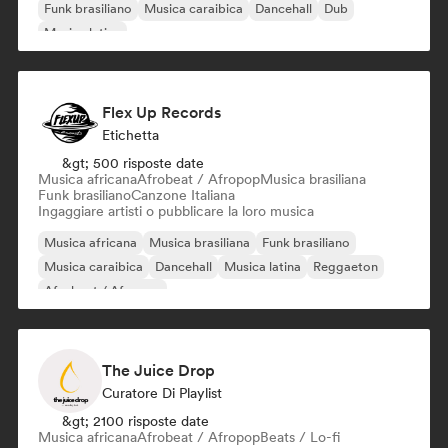
Funk brasiliano
Musica caraibica
Dancehall
Dub
Musica latina
Flex Up Records
Etichetta
&gt; 500 risposte date
Musica africana
Afrobeat / Afropop
Musica brasiliana
Funk brasiliano
Canzone Italiana
Ingaggiare artisti o pubblicare la loro musica
Musica africana
Musica brasiliana
Funk brasiliano
Musica caraibica
Dancehall
Musica latina
Reggaeton
Afrobeat / Afropop
The Juice Drop
Curatore Di Playlist
&gt; 2100 risposte date
Musica africana
Afrobeat / Afropop
Beats / Lo-fi