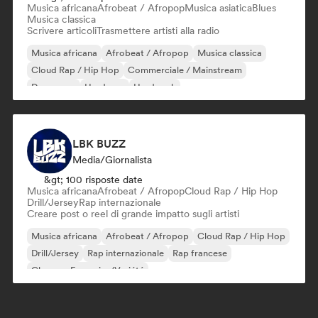
Musica africana
Afrobeat / Afropop
Musica asiatica
Blues
Musica classica
Scrivere articoli
Trasmettere artisti alla radio
Musica africana
Afrobeat / Afropop
Musica classica
Cloud Rap / Hip Hop
Commerciale / Mainstream
Danza pop
Hardcore
Hard rock
LBK BUZZ
Media/Giornalista
&gt; 100 risposte date
Musica africana
Afrobeat / Afropop
Cloud Rap / Hip Hop
Drill/Jersey
Rap internazionale
Creare post o reel di grande impatto sugli artisti
Musica africana
Afrobeat / Afropop
Cloud Rap / Hip Hop
Drill/Jersey
Rap internazionale
Rap francese
Chanson Française/Variété