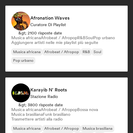
Afronation Waves
Curatore Di Playlist
&gt; 2100 risposte date
Musica africana
Afrobeat / Afropop
R&B
Soul
Pop urbano
Aggiungere artisti nelle mie playlist più seguite
Musica africana
Afrobeat / Afropop
R&B
Soul
Pop urbano
Karayib N' Roots
Stazione Radio
&gt; 3800 risposte date
Musica africana
Afrobeat / Afropop
Bossa nova
Musica brasiliana
Funk brasiliano
Trasmettere artisti alla radio
Musica africana
Afrobeat / Afropop
Musica brasiliana