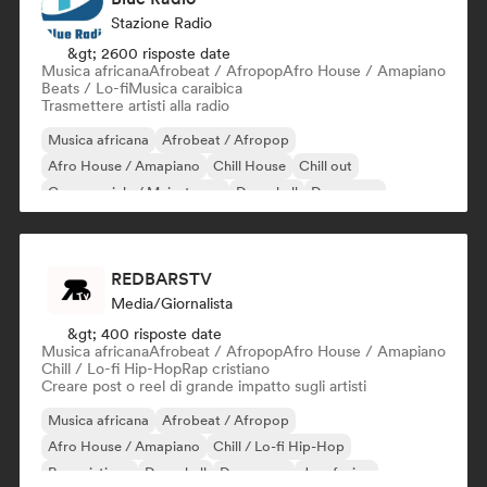
Stazione Radio
&gt; 2600 risposte date
Musica africana
Afrobeat / Afropop
Afro House / Amapiano
Beats / Lo-fi
Musica caraibica
Trasmettere artisti alla radio
Musica africana
Afrobeat / Afropop
Afro House / Amapiano
Chill House
Chill out
Commerciale / Mainstream
Dancehall
Danza pop
REDBARSTV
Media/Giornalista
&gt; 400 risposte date
Musica africana
Afrobeat / Afropop
Afro House / Amapiano
Chill / Lo-fi Hip-Hop
Rap cristiano
Creare post o reel di grande impatto sugli artisti
Musica africana
Afrobeat / Afropop
Afro House / Amapiano
Chill / Lo-fi Hip-Hop
Rap cristiano
Dancehall
Danza pop
Jazz fusion