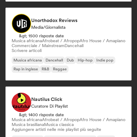
Unorthodox Reviews
Media/Giornalista
&gt; 1500 risposte date
Musica africana
Afrobeat / Afropop
Afro House / Amapiano
Commerciale / Mainstream
Dancehall
Scrivere articoli
Musica africana
Dancehall
Dub
Hip-hop
Indie pop
Rap in inglese
R&B
Reggae
Nautilus Click
Curatore Di Playlist
&gt; 1400 risposte date
Musica africana
Afrobeat / Afropop
Afro House / Amapiano
Musica brasiliana
Musica classica
Aggiungere artisti nelle mie playlist più seguite