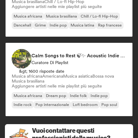
Musica brasiliana
Chill / Lo-fi Hip-Hop
Aggiungere artisti nelle mie playlist più seguite
Musica africana
Musica brasiliana
Chill / Lo-fi Hip-Hop
Dancehall
Grime
Indie pop
Musica latina
Rap francese
Calm Songs to Rest 🍃✨ Acoustic Indie Folk & Singer-Songwriter
Curatore Di Playlist
&gt; 1600 risposte date
Musica africana
Americana
Musica asiatica
Bossa nova
Musica brasiliana
Aggiungere artisti nelle mie playlist più seguite
Musica africana
Dream pop
Indie folk
Indie pop
Indie rock
Pop internazionale
Lofi bedroom
Pop soul
Vuoi contattare questi
professionisti della musica?