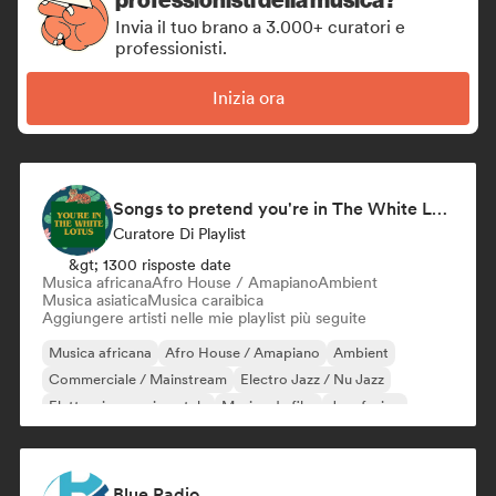
Invia il tuo brano a 3.000+ curatori e
professionisti.
Inizia ora
Songs to pretend you're in The White Lotus
Curatore Di Playlist
&gt; 1300 risposte date
Musica africana
Afro House / Amapiano
Ambient
Musica asiatica
Musica caraibica
Aggiungere artisti nelle mie playlist più seguite
Musica africana
Afro House / Amapiano
Ambient
Commerciale / Mainstream
Electro Jazz / Nu Jazz
Elettronica sperimentale
Musica da film
Jazz fusion
Blue Radio