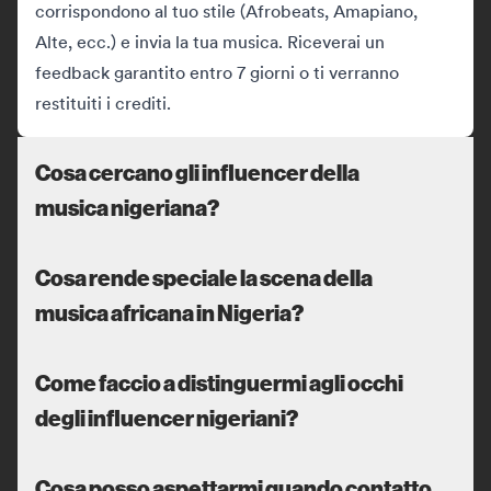
corrispondono al tuo stile (Afrobeats, Amapiano,
Alte, ecc.) e invia la tua musica. Riceverai un
feedback garantito entro 7 giorni o ti verranno
restituiti i crediti.
Cosa cercano gli influencer della
musica nigeriana?
Cosa rende speciale la scena della
musica africana in Nigeria?
Come faccio a distinguermi agli occhi
degli influencer nigeriani?
Cosa posso aspettarmi quando contatto