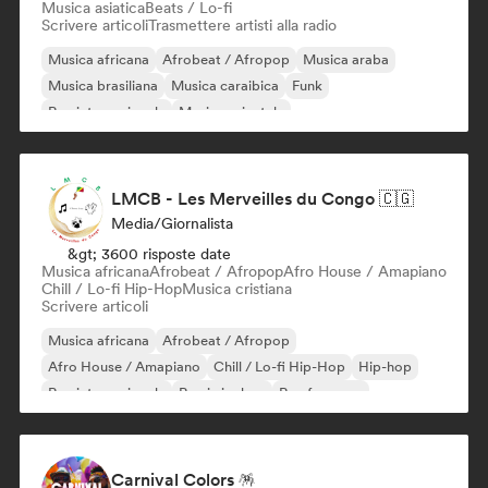
Musica asiatica
Beats / Lo-fi
Scrivere articoli
Trasmettere artisti alla radio
Musica africana
Afrobeat / Afropop
Musica araba
Musica brasiliana
Musica caraibica
Funk
Rap internazionale
Musica orientale
LMCB - Les Merveilles du Congo 🇨🇬
Media/Giornalista
&gt; 3600 risposte date
Musica africana
Afrobeat / Afropop
Afro House / Amapiano
Chill / Lo-fi Hip-Hop
Musica cristiana
Scrivere articoli
Musica africana
Afrobeat / Afropop
Afro House / Amapiano
Chill / Lo-fi Hip-Hop
Hip-hop
Rap internazionale
Rap in inglese
Rap francese
Carnival Colors 🪅