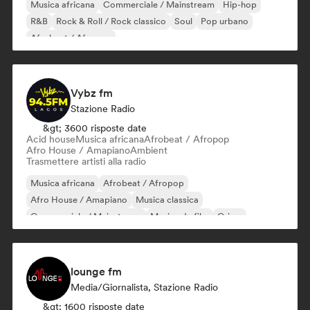
Musica africana
Commerciale / Mainstream
Hip-hop
R&B
Rock & Roll / Rock classico
Soul
Pop urbano
Afrobeat / Afropop
Vybz fm
Stazione Radio
&gt; 3600 risposte date
Acid house
Musica africana
Afrobeat / Afropop
Afro House / Amapiano
Ambient
Trasmettere artisti alla radio
Musica africana
Afrobeat / Afropop
Afro House / Amapiano
Musica classica
Commerciale / Mainstream
Musica da film
Grime
Hip-hop
lounge fm
Media/Giornalista, Stazione Radio
&gt; 1600 risposte date