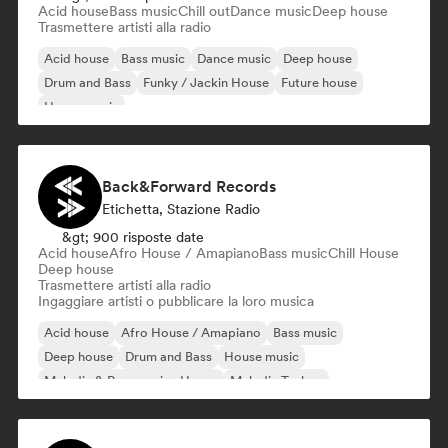
Acid house
Bass music
Chill out
Dance music
Deep house
Trasmettere artisti alla radio
Acid house
Bass music
Dance music
Deep house
Drum and Bass
Funky / Jackin House
Future house
House music
Back&Forward Records
Etichetta, Stazione Radio
&gt; 900 risposte date
Acid house
Afro House / Amapiano
Bass music
Chill House
Deep house
Trasmettere artisti alla radio
Ingaggiare artisti o pubblicare la loro musica
Acid house
Afro House / Amapiano
Bass music
Deep house
Drum and Bass
House music
Melodic & Progressive House
Melodic Techno