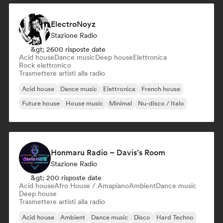
ElectroNoyz
Stazione Radio
&gt; 2600 risposte date
Acid house
Dance music
Deep house
Elettronica
Rock elettronico
Trasmettere artisti alla radio
Acid house
Dance music
Elettronica
French house
Future house
House music
Minimal
Nu-disco / Italo
Honmaru Radio – Davis’s Room
Stazione Radio
&gt; 200 risposte date
Acid house
Afro House / Amapiano
Ambient
Dance music
Deep house
Trasmettere artisti alla radio
Acid house
Ambient
Dance music
Disco
Hard Techno