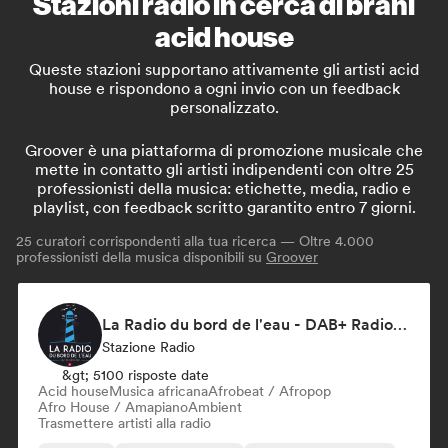
Stazioni radio in cerca di brani
acid house
Queste stazioni supportano attivamente gli artisti acid
house e rispondono a ogni invio con un feedback
personalizzato.
Groover è una piattaforma di promozione musicale che
mette in contatto gli artisti indipendenti con oltre 25
professionisti della musica: etichette, media, radio e
playlist, con feedback scritto garantito entro 7 giorni.
25
curatori corrispondenti alla tua ricerca — Oltre 4.000
professionisti della musica disponibili su
Groover
La Radio du bord de l'eau - DAB+ Radio Station (Switzerland)
Stazione Radio
&gt; 5100 risposte date
Acid house
Musica africana
Afrobeat / Afropop
Afro House / Amapiano
Ambient
Trasmettere artisti alla radio