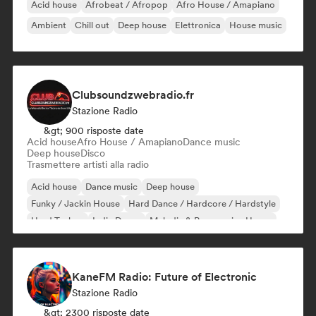
Acid house
Afrobeat / Afropop
Afro House / Amapiano
Ambient
Chill out
Deep house
Elettronica
House music
Clubsoundzwebradio.fr
Stazione Radio
&gt; 900 risposte date
Acid house
Afro House / Amapiano
Dance music
Deep house
Disco
Trasmettere artisti alla radio
Acid house
Dance music
Deep house
Funky / Jackin House
Hard Dance / Hardcore / Hardstyle
Hard Techno
Indie Dance
Melodic & Progressive House
KaneFM Radio: Future of Electronic
Stazione Radio
&gt; 2300 risposte date