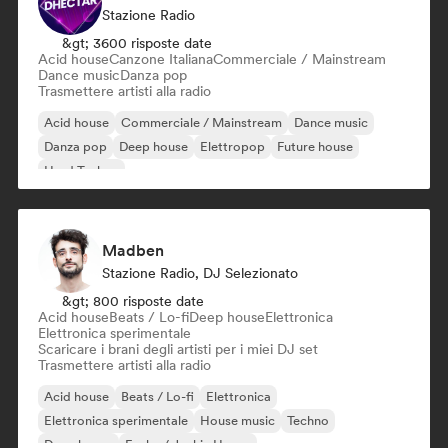
Stazione Radio
&gt; 3600 risposte date
Acid house
Canzone Italiana
Commerciale / Mainstream
Dance music
Danza pop
Trasmettere artisti alla radio
Acid house
Commerciale / Mainstream
Dance music
Danza pop
Deep house
Elettropop
Future house
Hard Techno
Madben
Stazione Radio, DJ Selezionato
&gt; 800 risposte date
Acid house
Beats / Lo-fi
Deep house
Elettronica
Elettronica sperimentale
Scaricare i brani degli artisti per i miei DJ set
Trasmettere artisti alla radio
Acid house
Beats / Lo-fi
Elettronica
Elettronica sperimentale
House music
Techno
Deep house
Funky / Jackin House