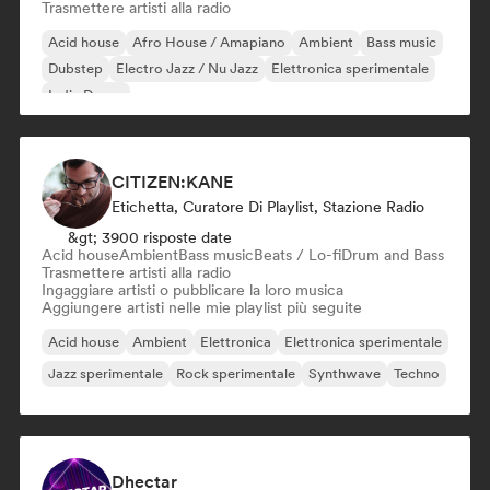
Trasmettere artisti alla radio
Acid house
Afro House / Amapiano
Ambient
Bass music
Dubstep
Electro Jazz / Nu Jazz
Elettronica sperimentale
Indie Dance
CITIZEN:KANE
Etichetta, Curatore Di Playlist, Stazione Radio
&gt; 3900 risposte date
Acid house
Ambient
Bass music
Beats / Lo-fi
Drum and Bass
Trasmettere artisti alla radio
Ingaggiare artisti o pubblicare la loro musica
Aggiungere artisti nelle mie playlist più seguite
Acid house
Ambient
Elettronica
Elettronica sperimentale
Jazz sperimentale
Rock sperimentale
Synthwave
Techno
Dhectar