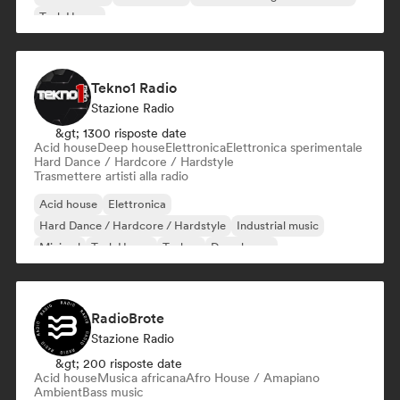
Tech House
Tekno1 Radio
Stazione Radio
&gt; 1300 risposte date
Acid house
Deep house
Elettronica
Elettronica sperimentale
Hard Dance / Hardcore / Hardstyle
Trasmettere artisti alla radio
Acid house
Elettronica
Hard Dance / Hardcore / Hardstyle
Industrial music
Minimal
Tech House
Techno
Deep house
RadioBrote
Stazione Radio
&gt; 200 risposte date
Acid house
Musica africana
Afro House / Amapiano
Ambient
Bass music