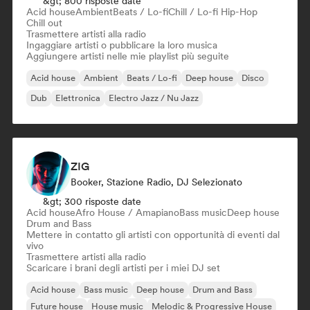
&gt; 800 risposte date
Acid house
Ambient
Beats / Lo-fi
Chill / Lo-fi Hip-Hop
Chill out
Trasmettere artisti alla radio
Ingaggiare artisti o pubblicare la loro musica
Aggiungere artisti nelle mie playlist più seguite
Acid house
Ambient
Beats / Lo-fi
Deep house
Disco
Dub
Elettronica
Electro Jazz / Nu Jazz
ZIG
Booker, Stazione Radio, DJ Selezionato
&gt; 300 risposte date
Acid house
Afro House / Amapiano
Bass music
Deep house
Drum and Bass
Mettere in contatto gli artisti con opportunità di eventi dal
vivo
Trasmettere artisti alla radio
Scaricare i brani degli artisti per i miei DJ set
Acid house
Bass music
Deep house
Drum and Bass
Future house
House music
Melodic & Progressive House