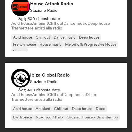
House Attack Radio
Stazione Radio
&gt; 600 risposte date
Acid house
Ambient
Chill out
Dance music
Deep house
Trasmettere artisti alla radio
Acid house
Chill out
Dance music
Deep house
French house
House music
Melodic & Progressive House
Minimal
Ibiza Global Radio
Stazione Radio
&gt; 400 risposte date
Acid house
Ambient
Chill out
Deep house
Disco
Trasmettere artisti alla radio
Acid house
Ambient
Chill out
Deep house
Disco
Elettronica
Nu-disco / Italo
Organic House / Downtempo