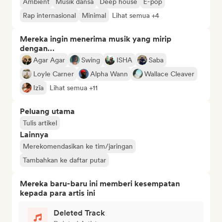
Ambient
Musik dansa
Deep house
E-pop
Rap internasional
Minimal
Lihat semua +4
Mereka ingin menerima musik yang mirip
dengan…
Agar Agar
Swing
ISHA
Saba
Loyle Carner
Alpha Wann
Wallace Cleaver
Izïa
Lihat semua +11
Peluang utama
Tulis artikel
Lainnya
Merekomendasikan ke tim/jaringan
Tambahkan ke daftar putar
Mereka baru-baru ini memberi kesempatan
kepada para artis ini
Deleted Track