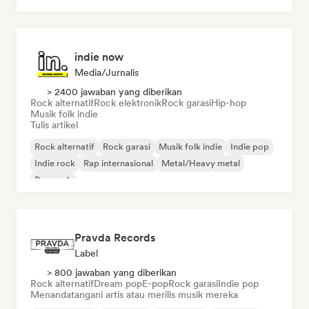
indie now
Media/Jurnalis
> 2400 jawaban yang diberikan
Rock alternatif
Rock elektronik
Rock garasi
Hip-hop
Musik folk indie
Tulis artikel
Rock alternatif
Rock garasi
Musik folk indie
Indie pop
Indie rock
Rap internasional
Metal/Heavy metal
Pop rock
Pravda Records
Label
> 800 jawaban yang diberikan
Rock alternatif
Dream pop
E-pop
Rock garasi
Indie pop
Menandatangani artis atau merilis musik mereka