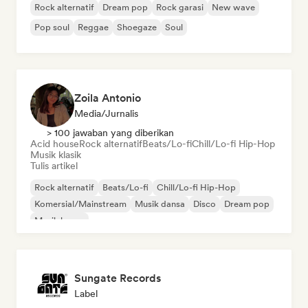
Rock alternatif
Dream pop
Rock garasi
New wave
Pop soul
Reggae
Shoegaze
Soul
Zoila Antonio
Media/Jurnalis
> 100 jawaban yang diberikan
Acid house
Rock alternatif
Beats/Lo-fi
Chill/Lo-fi Hip-Hop
Musik klasik
Tulis artikel
Rock alternatif
Beats/Lo-fi
Chill/Lo-fi Hip-Hop
Komersial/Mainstream
Musik dansa
Disco
Dream pop
Musik house
Sungate Records
Label