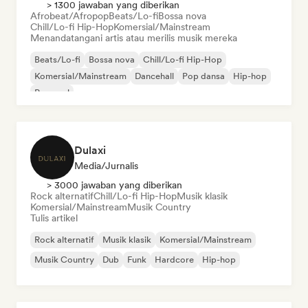
> 1300 jawaban yang diberikan
Afrobeat/Afropop
Beats/Lo-fi
Bossa nova
Chill/Lo-fi Hip-Hop
Komersial/Mainstream
Menandatangani artis atau merilis musik mereka
Beats/Lo-fi
Bossa nova
Chill/Lo-fi Hip-Hop
Komersial/Mainstream
Dancehall
Pop dansa
Hip-hop
Pop soul
Dulaxi
Media/Jurnalis
> 3000 jawaban yang diberikan
Rock alternatif
Chill/Lo-fi Hip-Hop
Musik klasik
Komersial/Mainstream
Musik Country
Tulis artikel
Rock alternatif
Musik klasik
Komersial/Mainstream
Musik Country
Dub
Funk
Hardcore
Hip-hop