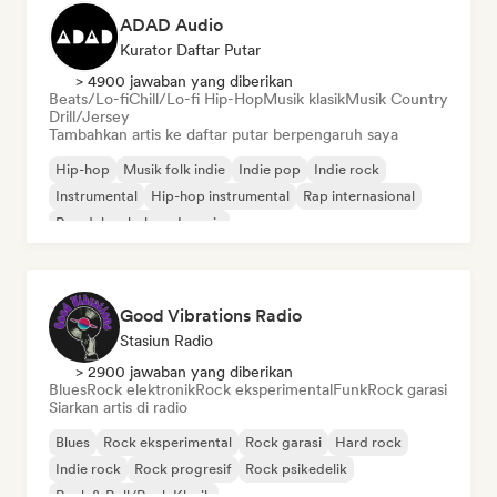
ADAD Audio
Kurator Daftar Putar
> 4900 jawaban yang diberikan
Beats/Lo-fi
Chill/Lo-fi Hip-Hop
Musik klasik
Musik Country
Drill/Jersey
Tambahkan artis ke daftar putar berpengaruh saya
Hip-hop
Musik folk indie
Indie pop
Indie rock
Instrumental
Hip-hop instrumental
Rap internasional
Rap dalam bahasa Inggris
Good Vibrations Radio
Stasiun Radio
> 2900 jawaban yang diberikan
Blues
Rock elektronik
Rock eksperimental
Funk
Rock garasi
Siarkan artis di radio
Blues
Rock eksperimental
Rock garasi
Hard rock
Indie rock
Rock progresif
Rock psikedelik
Rock & Roll/Rock Klasik