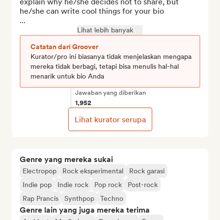
explain why he/she decides not to share, but 
he/she can write cool things for your bio

...
Lihat lebih banyak
Catatan dari Groover
Kurator/pro ini biasanya tidak menjelaskan mengapa
mereka tidak berbagi, tetapi bisa menulis hal-hal
menarik untuk bio Anda
Jawaban yang diberikan
1,952
Lihat kurator serupa
Genre yang mereka sukai
Electropop
Rock eksperimental
Rock garasi
Indie pop
Indie rock
Pop rock
Post-rock
Rap Prancis
Synthpop
Techno
Genre lain yang juga mereka terima