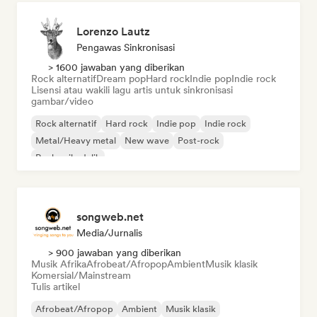
Lorenzo Lautz
Pengawas Sinkronisasi
> 1600 jawaban yang diberikan
Rock alternatif
Dream pop
Hard rock
Indie pop
Indie rock
Lisensi atau wakili lagu artis untuk sinkronisasi
gambar/video
Rock alternatif
Hard rock
Indie pop
Indie rock
Metal/Heavy metal
New wave
Post-rock
Rock psikedelik
songweb.net
Media/Jurnalis
> 900 jawaban yang diberikan
Musik Afrika
Afrobeat/Afropop
Ambient
Musik klasik
Komersial/Mainstream
Tulis artikel
Afrobeat/Afropop
Ambient
Musik klasik