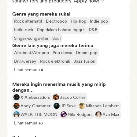
songwriters and producers. Apply now! ✨
Genre yang mereka sukai
Rock alternatif
Electropop
Hip-hop
Indie pop
Indie rock
Rap dalam bahasa Inggris
R&B
Singer-songwriter
Soul
Genre lain yang juga mereka terima
Afrobeat/Afropop
Pop dansa
Dream pop
Drill/Jersey
Rock elektronik
Jazz fusion
Lihat semua +4
Mereka ingin menerima musik yang mirip
dengan…
X Ambassadors
Jacob Collier
Andy Grammer
JP Saxe
Miranda Lambert
WALK THE MOON
Nile Rodgers
Ava Max
Lihat semua +3