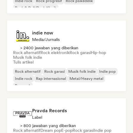
Indie rock
Rock progresif
Rock psikedelik
Rock & Roll/Rock Klasik
indie now
Media/Jurnalis
> 2400 jawaban yang diberikan
Rock alternatif
Rock elektronik
Rock garasi
Hip-hop
Musik folk indie
Tulis artikel
Rock alternatif
Rock garasi
Musik folk indie
Indie pop
Indie rock
Rap internasional
Metal/Heavy metal
Pop rock
Pravda Records
Label
> 800 jawaban yang diberikan
Rock alternatif
Dream pop
E-pop
Rock garasi
Indie pop