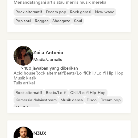
Menandatangani artis atau merilis musik mereka
Rock alternatif
Dream pop
Rock garasi
New wave
Pop soul
Reggae
Shoegaze
Soul
Zoila Antonio
Media/Jurnalis
> 100 jawaban yang diberikan
Acid house
Rock alternatif
Beats/Lo-fi
Chill/Lo-fi Hip-Hop
Musik klasik
Tulis artikel
Rock alternatif
Beats/Lo-fi
Chill/Lo-fi Hip-Hop
Komersial/Mainstream
Musik dansa
Disco
Dream pop
Musik house
N3UX