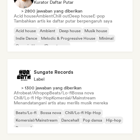
Kurator Daftar Putar
> 2800 jawaban yang diberikan
Acid house
Ambient
Chill out
Deep house
E-pop
Tambahkan artis ke daftar putar berpengaruh saya
Acid house
Ambient
Deep house
Musik house
Indie Dance
Melodic & Progressive House
Minimal
Organic House/Downtempo
Sungate Records
Label
> 1300 jawaban yang diberikan
Afrobeat/Afropop
Beats/Lo-fi
Bossa nova
Chill/Lo-fi Hip-Hop
Komersial/Mainstream
Menandatangani artis atau merilis musik mereka
Beats/Lo-fi
Bossa nova
Chill/Lo-fi Hip-Hop
Komersial/Mainstream
Dancehall
Pop dansa
Hip-hop
Pop soul