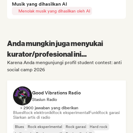
Musik yang dihasilkan AI
Menolak musik yang dihasilkan oleh AI
Anda mungkin juga menyukai
kurator/profesional ini...
Karena Anda mengunjungi profil student contest: anti
social camp 2026
Good Vibrations Radio
Stasiun Radio
> 2900 jawaban yang diberikan
Blues
Rock elektronik
Rock eksperimental
Funk
Rock garasi
Siarkan artis di radio
Blues
Rock eksperimental
Rock garasi
Hard rock