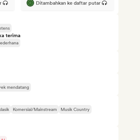
r
Ditambahkan ke daftar putar
ntens
ka terima
ederhana
yek mendatang
lasik
Komersial/Mainstream
Musik Country