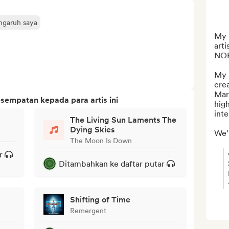
engaruh saya
My n
arti
NOR
My 
cre
Mar
sempatan kepada para artis ini
hig
inten
The Living Sun Laments The
Dying Skies
We'r
The Moon Is Down
r
Ditambahkan ke daftar putar
Shifting of Time
Remergent