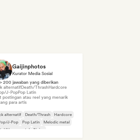
Gaijinphotos
Kurator Media Sosial
> 200 jawaban yang diberikan
 alternatif
Death/Thrash
Hardcore
op/J-Pop
Pop Latin
t postingan atau reel yang menarik
ang para artis
k alternatif
Death/Thrash
Hardcore
Pop/J-Pop
Pop Latin
Melodic metal
tal/Heavy metal
Noise