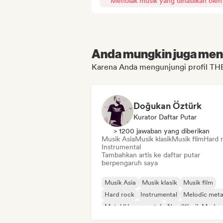
Menolak musik yang dihasilkan oleh
Anda mungkin juga menyu
Karena Anda mengunjungi profil TH
Doğukan Öztürk
Kurator Daftar Putar
> 1200 jawaban yang diberikan
Musik Asia
Musik klasik
Musik film
Hard 
Instrumental
Tambahkan artis ke daftar putar
berpengaruh saya
Musik Asia
Musik klasik
Musik film
Hard rock
Instrumental
Melodic meta
Metal/Heavy metal
Neo/Klasik Moder