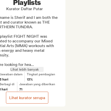
Playlists
Kurator Daftar Putar
ame is Sherif and I am both the 
st and curator known as THE 
THERN TUNDRA.

playlist FIGHT NIGHT was 
ated to accompany our Mixed 
tial Arts (MMA) workouts with 
h energy and heavy metal 
sity. 

e looking for hea...
Lihat lebih banyak
Jawaban dalam
Tingkat pembagian
3 hari
13%
Berbagi di
Jawaban yang diberikan
1 hari
71
Lihat kurator serupa