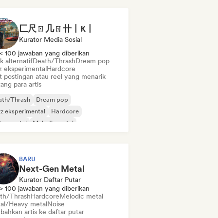
匚尺ㄖ几ㄖ卄丨Ҝ丨
Kurator Media Sosial
< 100 jawaban yang diberikan
 alternatif
Death/Thrash
Dream pop
z eksperimental
Hardcore
t postingan atau reel yang menarik
ang para artis
ath/Thrash
Dream pop
z eksperimental
Hardcore
trumental
Melodic metal
tal/Heavy metal
Noise
BARU
Next-Gen Metal
Kurator Daftar Putar
> 100 jawaban yang diberikan
th/Thrash
Hardcore
Melodic metal
al/Heavy metal
Noise
bahkan artis ke daftar putar