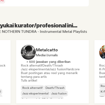
 AI
kai kurator/profesional ini...
E NOTHERN TUNDRA - Instrumental Metal Playlists
Metalcatto
Media/Jurnalis
> 500 jawaban yang diberikan
rock
Rock alternatif
Death/Thrash
Rock
Jazz eksperimental
Jazz fusion
Hardcore
K-P
Buat postingan atau reel yang menarik
Bua
tentang para artis
tent
Tulis artikel
Roc
Rock alternatif
Death/Thrash
l
K-
Jazz eksperimental
Jazz fusion
n
Me
Instrumental
Melodic metal
Metal/Heavy metal
Post-rock