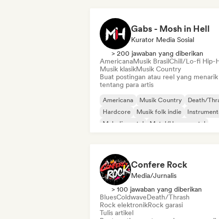
Gabs - Mosh in Hell
Kurator Media Sosial
> 200 jawaban yang diberikan
Americana
Musik Brasil
Chill/Lo-fi Hip-
Musik klasik
Musik Country
Buat postingan atau reel yang menarik
tentang para artis
Americana
Musik Country
Death/Thr
Hardcore
Musik folk indie
Instrument
Melodic metal
Metal/Heavy metal
Confere Rock
Media/Jurnalis
> 100 jawaban yang diberikan
Blues
Coldwave
Death/Thrash
Rock elektronik
Rock garasi
Tulis artikel