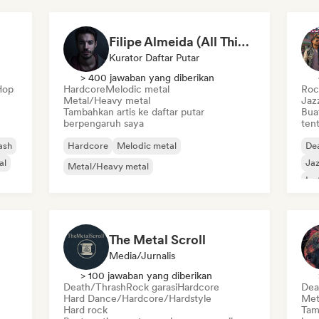
Filipe Almeida (All Things Metalcore and Metalcore Instrumentals)
Kurator Daftar Putar
> 400 jawaban yang diberikan
Hop
Hardcore
Melodic metal
Rock
Metal/Heavy metal
Jaz
Tambahkan artis ke daftar putar
Bua
berpengaruh saya
tent
ash
Hardcore
Melodic metal
De
al
Jaz
Metal/Heavy metal
Ins
Me
The Metal Scroll
Media/Jurnalis
> 100 jawaban yang diberikan
Death/Thrash
Rock garasi
Hardcore
Dea
Hard Dance/Hardcore/Hardstyle
Met
Hard rock
Tam