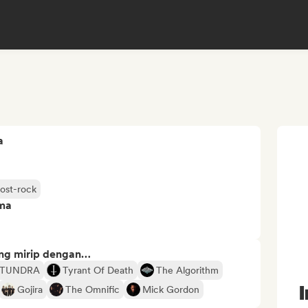
a
ost-rock
ima
ng mirip dengan…
 TUNDRA
Tyrant Of Death
The Algorithm
Gojira
The Omnific
Mick Gordon