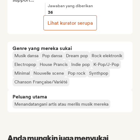
Jawaban yang diberikan
36
Lihat kurator serupa
Genre yang mereka sukai
Musik dansa
Pop dansa
Dream pop
Rock elektronik
Electropop
House Prancis
Indie pop
K-Pop/J-Pop
Minimal
Nouvelle scene
Pop rock
Synthpop
Chanson Française/Variété
Peluang utama
Menandatangani artis atau merilis musik mereka
Anda mungkin juga menyukai