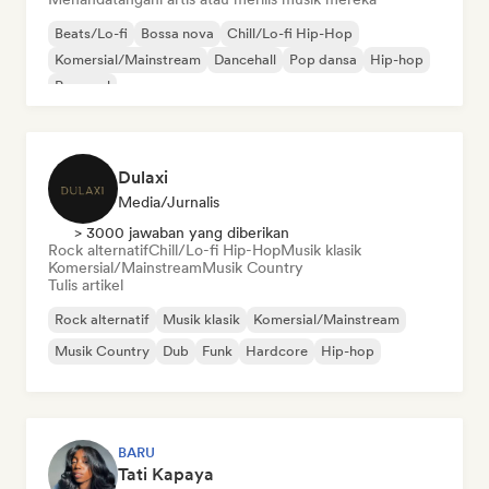
Beats/Lo-fi
Bossa nova
Chill/Lo-fi Hip-Hop
Komersial/Mainstream
Dancehall
Pop dansa
Hip-hop
Pop soul
Dulaxi
Media/Jurnalis
> 3000 jawaban yang diberikan
Rock alternatif
Chill/Lo-fi Hip-Hop
Musik klasik
Komersial/Mainstream
Musik Country
Tulis artikel
Rock alternatif
Musik klasik
Komersial/Mainstream
Musik Country
Dub
Funk
Hardcore
Hip-hop
BARU
Tati Kapaya