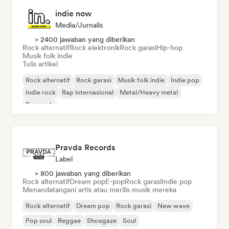
indie now
Media/Jurnalis
> 2400 jawaban yang diberikan
Rock alternatif
Rock elektronik
Rock garasi
Hip-hop
Musik folk indie
Tulis artikel
Rock alternatif
Rock garasi
Musik folk indie
Indie pop
Indie rock
Rap internasional
Metal/Heavy metal
Pop rock
Pravda Records
Label
> 800 jawaban yang diberikan
Rock alternatif
Dream pop
E-pop
Rock garasi
Indie pop
Menandatangani artis atau merilis musik mereka
Rock alternatif
Dream pop
Rock garasi
New wave
Pop soul
Reggae
Shoegaze
Soul