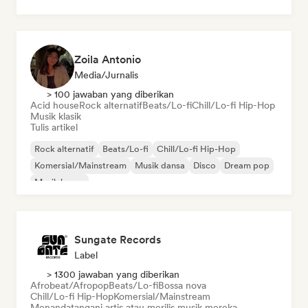
Zoila Antonio
Media/Jurnalis
> 100 jawaban yang diberikan
Acid house
Rock alternatif
Beats/Lo-fi
Chill/Lo-fi Hip-Hop
Musik klasik
Tulis artikel
Rock alternatif
Beats/Lo-fi
Chill/Lo-fi Hip-Hop
Komersial/Mainstream
Musik dansa
Disco
Dream pop
Musik house
Sungate Records
Label
> 1300 jawaban yang diberikan
Afrobeat/Afropop
Beats/Lo-fi
Bossa nova
Chill/Lo-fi Hip-Hop
Komersial/Mainstream
Menandatangani artis atau merilis musik mereka