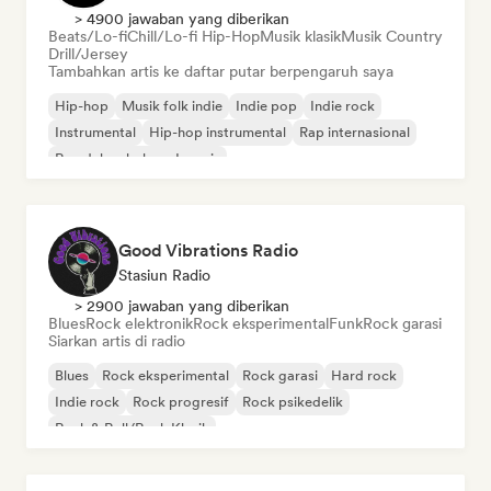
> 4900 jawaban yang diberikan
Beats/Lo-fi
Chill/Lo-fi Hip-Hop
Musik klasik
Musik Country
Drill/Jersey
Tambahkan artis ke daftar putar berpengaruh saya
Hip-hop
Musik folk indie
Indie pop
Indie rock
Instrumental
Hip-hop instrumental
Rap internasional
Rap dalam bahasa Inggris
Good Vibrations Radio
Stasiun Radio
> 2900 jawaban yang diberikan
Blues
Rock elektronik
Rock eksperimental
Funk
Rock garasi
Siarkan artis di radio
Blues
Rock eksperimental
Rock garasi
Hard rock
Indie rock
Rock progresif
Rock psikedelik
Rock & Roll/Rock Klasik