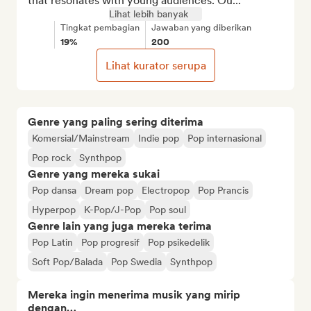
that resonates with young audiences. Ou...
Lihat lebih banyak
Tingkat pembagian
Jawaban yang diberikan
19%
200
Lihat kurator serupa
Genre yang paling sering diterima
Komersial/Mainstream
Indie pop
Pop internasional
Pop rock
Synthpop
Genre yang mereka sukai
Pop dansa
Dream pop
Electropop
Pop Prancis
Hyperpop
K-Pop/J-Pop
Pop soul
Genre lain yang juga mereka terima
Pop Latin
Pop progresif
Pop psikedelik
Soft Pop/Balada
Pop Swedia
Synthpop
Mereka ingin menerima musik yang mirip
dengan…