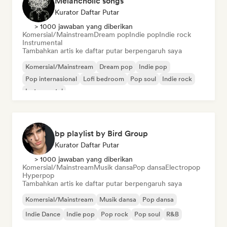
Melancholic songs
Kurator Daftar Putar
> 1000 jawaban yang diberikan
Komersial/Mainstream
Dream pop
Indie pop
Indie rock
Instrumental
Tambahkan artis ke daftar putar berpengaruh saya
Komersial/Mainstream
Dream pop
Indie pop
Pop internasional
Lofi bedroom
Pop soul
Indie rock
Instrumental
bp playlist by Bird Group
Kurator Daftar Putar
> 1000 jawaban yang diberikan
Komersial/Mainstream
Musik dansa
Pop dansa
Electropop
Hyperpop
Tambahkan artis ke daftar putar berpengaruh saya
Komersial/Mainstream
Musik dansa
Pop dansa
Indie Dance
Indie pop
Pop rock
Pop soul
R&B