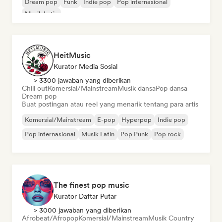
Dream pop
Funk
Indie pop
Pop internasional
Musik Latin
HeitMusic
Kurator Media Sosial
> 3300 jawaban yang diberikan
Chill out
Komersial/Mainstream
Musik dansa
Pop dansa
Dream pop
Buat postingan atau reel yang menarik tentang para artis
Komersial/Mainstream
E-pop
Hyperpop
Indie pop
Pop internasional
Musik Latin
Pop Punk
Pop rock
The finest pop music
Kurator Daftar Putar
> 3000 jawaban yang diberikan
Afrobeat/Afropop
Komersial/Mainstream
Musik Country