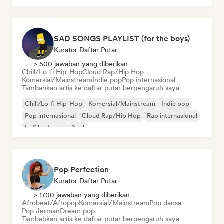
SAD SONGS PLAYLIST (for the boys)
Kurator Daftar Putar
> 500 jawaban yang diberikan
Chill/Lo-fi Hip-Hop
Cloud Rap/Hip Hop
Komersial/Mainstream
Indie pop
Pop internasional
Tambahkan artis ke daftar putar berpengaruh saya
Chill/Lo-fi Hip-Hop
Komersial/Mainstream
Indie pop
Pop internasional
Cloud Rap/Hip Hop
Rap internasional
Lofi bedroom
Soul
Pop Perfection
Kurator Daftar Putar
> 1700 jawaban yang diberikan
Afrobeat/Afropop
Komersial/Mainstream
Pop dansa
Pop Jerman
Dream pop
Tambahkan artis ke daftar putar berpengaruh saya