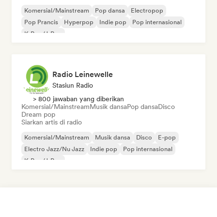
Komersial/Mainstream
Pop dansa
Electropop
Pop Prancis
Hyperpop
Indie pop
Pop internasional
K-Pop/J-Pop
Radio Leinewelle
Stasiun Radio
> 800 jawaban yang diberikan
Komersial/Mainstream
Musik dansa
Pop dansa
Disco
Dream pop
Siarkan artis di radio
Komersial/Mainstream
Musik dansa
Disco
E-pop
Electro Jazz/Nu Jazz
Indie pop
Pop internasional
K-Pop/J-Pop