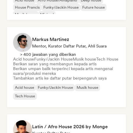
Acid house
Afro House/Amapiano
Deep house
House Prancis
Funky/Jackin House
Future house
Musik house
Minimal
Markus Martinez
Mentor, Kurator Daftar Putar, Ahli Suara
> 400 jawaban yang diberikan
Acid house
Funky/Jackin House
Musik house
Tech House
Berikan saran yang membangun kepada artis
Berikan umpan balik terperinci kepada artis mengenai
suara/produksi mereka
Tambahkan artis ke daftar putar berpengaruh saya
Acid house
Funky/Jackin House
Musik house
Tech House
Latin / Afro House 2026 by Monge