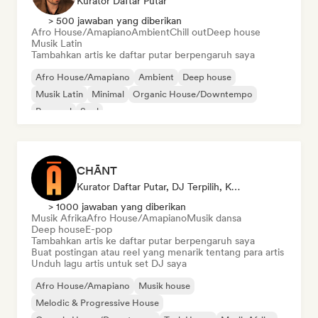
Kurator Daftar Putar
> 500 jawaban yang diberikan
Afro House/Amapiano
Ambient
Chill out
Deep house
Musik Latin
Tambahkan artis ke daftar putar berpengaruh saya
Afro House/Amapiano
Ambient
Deep house
Musik Latin
Minimal
Organic House/Downtempo
Pop soul
Soul
CHĀNT
Kurator Daftar Putar, DJ Terpilih, Kurator Media Sosial
> 1000 jawaban yang diberikan
Musik Afrika
Afro House/Amapiano
Musik dansa
Deep house
E-pop
Tambahkan artis ke daftar putar berpengaruh saya
Buat postingan atau reel yang menarik tentang para artis
Unduh lagu artis untuk set DJ saya
Afro House/Amapiano
Musik house
Melodic & Progressive House