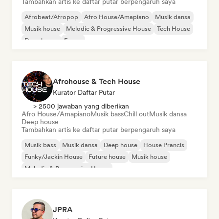
Tambahkan artis ke daftar putar berpengaruh saya
Afrobeat/Afropop
Afro House/Amapiano
Musik dansa
Musik house
Melodic & Progressive House
Tech House
Deep house
E-pop
Afrohouse & Tech House
Kurator Daftar Putar
> 2500 jawaban yang diberikan
Afro House/Amapiano
Musik bass
Chill out
Musik dansa
Deep house
Tambahkan artis ke daftar putar berpengaruh saya
Musik bass
Musik dansa
Deep house
House Prancis
Funky/Jackin House
Future house
Musik house
Melodic & Progressive House
JPRA