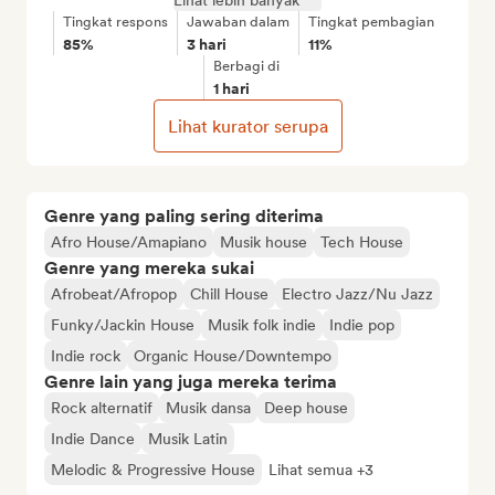
Lihat lebih banyak
Tingkat respons
Jawaban dalam
Tingkat pembagian
85%
3 hari
11%
Berbagi di
1 hari
Lihat kurator serupa
Genre yang paling sering diterima
Afro House/Amapiano
Musik house
Tech House
Genre yang mereka sukai
Afrobeat/Afropop
Chill House
Electro Jazz/Nu Jazz
Funky/Jackin House
Musik folk indie
Indie pop
Indie rock
Organic House/Downtempo
Genre lain yang juga mereka terima
Rock alternatif
Musik dansa
Deep house
Indie Dance
Musik Latin
Melodic & Progressive House
Lihat semua +3