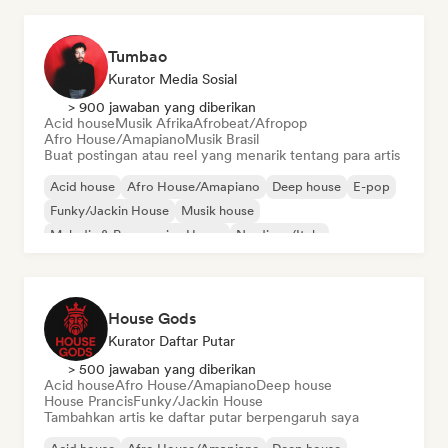
Tumbao
Kurator Media Sosial
> 900 jawaban yang diberikan
Acid house
Musik Afrika
Afrobeat/Afropop
Afro House/Amapiano
Musik Brasil
Buat postingan atau reel yang menarik tentang para artis
Acid house
Afro House/Amapiano
Deep house
E-pop
Funky/Jackin House
Musik house
Melodic & Progressive House
Nu-disco/Italo
House Gods
Kurator Daftar Putar
> 500 jawaban yang diberikan
Acid house
Afro House/Amapiano
Deep house
House Prancis
Funky/Jackin House
Tambahkan artis ke daftar putar berpengaruh saya