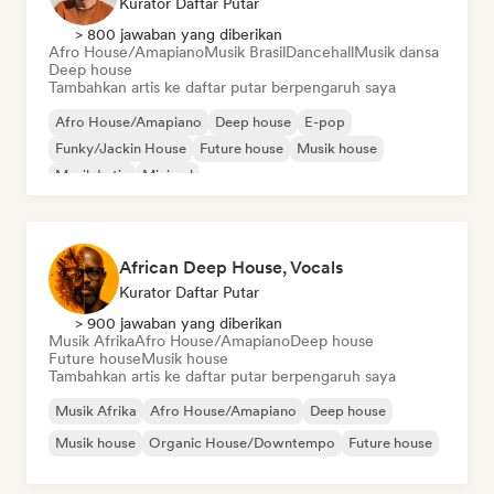
Kurator Daftar Putar
> 800 jawaban yang diberikan
Afro House/Amapiano
Musik Brasil
Dancehall
Musik dansa
Deep house
Tambahkan artis ke daftar putar berpengaruh saya
Afro House/Amapiano
Deep house
E-pop
Funky/Jackin House
Future house
Musik house
Musik Latin
Minimal
African Deep House, Vocals
Kurator Daftar Putar
> 900 jawaban yang diberikan
Musik Afrika
Afro House/Amapiano
Deep house
Future house
Musik house
Tambahkan artis ke daftar putar berpengaruh saya
Musik Afrika
Afro House/Amapiano
Deep house
Musik house
Organic House/Downtempo
Future house