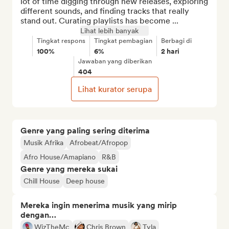
lot of time digging through new releases, exploring 
different sounds, and finding tracks that really 
stand out. Curating playlists has become ...
Lihat lebih banyak
Tingkat respons
Tingkat pembagian
Berbagi di
100%
6%
2 hari
Jawaban yang diberikan
404
Lihat kurator serupa
Genre yang paling sering diterima
Musik Afrika
Afrobeat/Afropop
Afro House/Amapiano
R&B
Genre yang mereka sukai
Chill House
Deep house
Mereka ingin menerima musik yang mirip
dengan…
WizTheMc
Chris Brown
Tyla