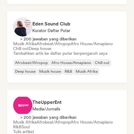
Eden Sound Club
Kurator Daftar Putar
> 200 jawaban yang diberikan
Musik Afrika
Afrobeat/Afropop
Afro House/Amapiano
Chill out
Deep house
Tambahkan artis ke daftar putar berpengaruh saya
Afrobeat/Afropop
Afro House/Amapiano
Chill out
Deep house
Musik house
R&B
Musik Afrika
TheUpperEnt
Media/Jurnalis
> 200 jawaban yang diberikan
Musik Afrika
Afrobeat/Afropop
Afro House/Amapiano
R&B
Soul
Tulis artikel