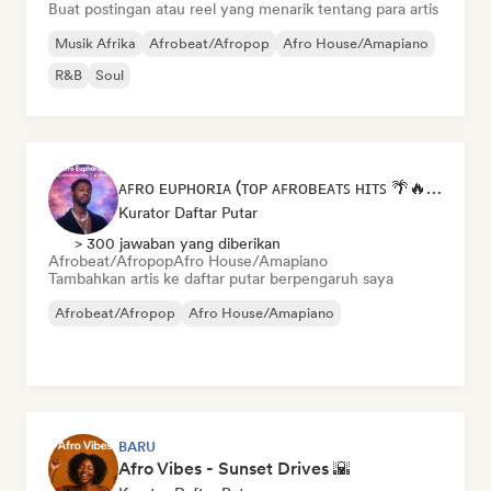
Buat postingan atau reel yang menarik tentang para artis
Musik Afrika
Afrobeat/Afropop
Afro House/Amapiano
R&B
Soul
ᴀꜰʀᴏ ᴇᴜᴘʜᴏʀɪᴀ (ᴛᴏᴘ ᴀꜰʀᴏʙᴇᴀᴛꜱ ʜɪᴛꜱ 🌴🔥 2026 )
Kurator Daftar Putar
> 300 jawaban yang diberikan
Afrobeat/Afropop
Afro House/Amapiano
Tambahkan artis ke daftar putar berpengaruh saya
Afrobeat/Afropop
Afro House/Amapiano
BARU
Afro Vibes - Sunset Drives 🌇