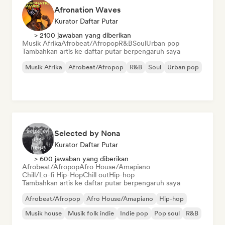
Afronation Waves
Kurator Daftar Putar
> 2100 jawaban yang diberikan
Musik Afrika
Afrobeat/Afropop
R&B
Soul
Urban pop
Tambahkan artis ke daftar putar berpengaruh saya
Musik Afrika
Afrobeat/Afropop
R&B
Soul
Urban pop
Selected by Nona
Kurator Daftar Putar
> 600 jawaban yang diberikan
Afrobeat/Afropop
Afro House/Amapiano
Chill/Lo-fi Hip-Hop
Chill out
Hip-hop
Tambahkan artis ke daftar putar berpengaruh saya
Afrobeat/Afropop
Afro House/Amapiano
Hip-hop
Musik house
Musik folk indie
Indie pop
Pop soul
R&B