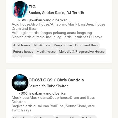
ZIG
Booker, Stasiun Radio, DJ Terpilih
> 300 jawaban yang diberikan
Acid house
Afro House/Amapiano
Musik bass
Deep house
Drum and Bass
Hubungkan artis dengan peluang acara langsung
Siarkan artis di radio
Unduh lagu artis untuk set DJ saya
Acid house
Musik bass
Deep house
Drum and Bass
Future house
Musik house
Melodic & Progressive House
Tech House
CDCVLOGS / Chris Candela
Saluran YouTube/Twitch
> 300 jawaban yang diberikan
Musik bass
Musik dansa
Deep house
Drum and Bass
Dubstep
Bagikan artis di saluran YouTube, SoundCloud, atau
Twitch saya