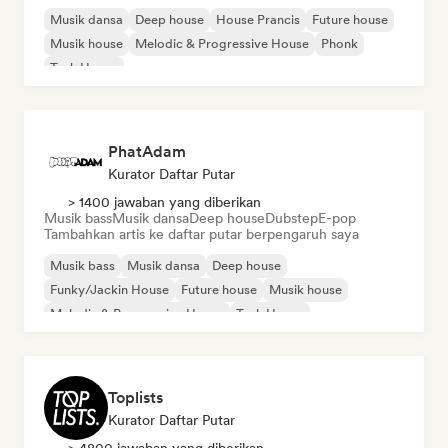
Musik dansa
Deep house
House Prancis
Future house
Musik house
Melodic & Progressive House
Phonk
Tech House
PhatAdam
Kurator Daftar Putar
> 1400 jawaban yang diberikan
Musik bass
Musik dansa
Deep house
Dubstep
E-pop
Tambahkan artis ke daftar putar berpengaruh saya
Musik bass
Musik dansa
Deep house
Funky/Jackin House
Future house
Musik house
Melodic & Progressive House
Tech House
Toplists
Kurator Daftar Putar