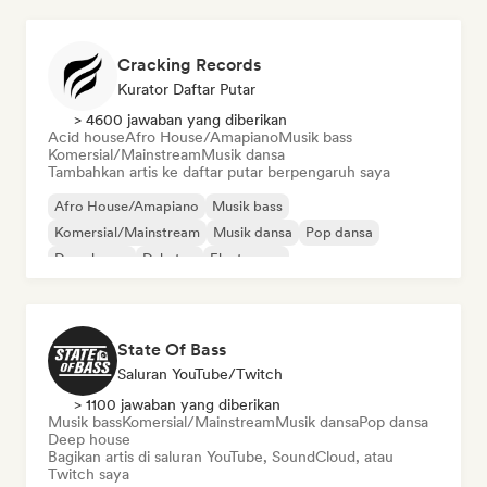
Cracking Records
Kurator Daftar Putar
> 4600 jawaban yang diberikan
Acid house
Afro House/Amapiano
Musik bass
Komersial/Mainstream
Musik dansa
Tambahkan artis ke daftar putar berpengaruh saya
Afro House/Amapiano
Musik bass
Komersial/Mainstream
Musik dansa
Pop dansa
Deep house
Dubstep
Electropop
State Of Bass
Saluran YouTube/Twitch
> 1100 jawaban yang diberikan
Musik bass
Komersial/Mainstream
Musik dansa
Pop dansa
Deep house
Bagikan artis di saluran YouTube, SoundCloud, atau
Twitch saya