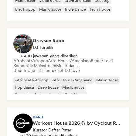
Musik bass
Musik dansa
Drum and Bass
Dubstep
Electropop
Musik house
Indie Dance
Tech House
Grayson Repp
DJ Terpilih
> 400 jawaban yang diberikan
Afrobeat/Afropop
Afro House/Amapiano
Beats/Lo-fi
Komersial/Mainstream
Musik dansa
Unduh lagu artis untuk set DJ saya
Afrobeat/Afropop
Afro House/Amapiano
Musik dansa
Pop dansa
Deep house
Musik house
Rap dalam bahasa Inggris
Tech House
BARU
Workout House 2026 💪 by Cyclout Records
Kurator Daftar Putar
> 100 jawaban yang diberikan