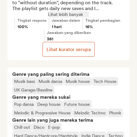
to "without duration", depending on the track.

The playlist gets daily new saves and l...
Lihat lebih banyak
Tingkat respons
Jawaban dalam
Tingkat pembagian
100%
1 hari
16%
Jawaban yang diberikan
361
Lihat kurator serupa
Genre yang paling sering diterima
Musik bass
Musik dansa
Musik house
Tech House
UK Garage/Bassline
Genre yang mereka sukai
Pop dansa
Deep house
Future house
Melodic & Progressive House
Melodic Techno
Phonk
Genre lain yang juga mereka terima
Chill out
Disco
E-pop
Hard Dance/Hardcore/Hardstyle
Indie Dance
Techno