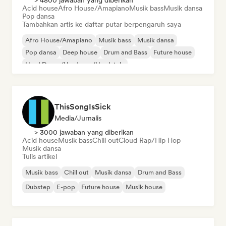
> 4800 jawaban yang diberikan
Acid house
Afro House/Amapiano
Musik bass
Musik dansa
Pop dansa
Tambahkan artis ke daftar putar berpengaruh saya
Afro House/Amapiano
Musik bass
Musik dansa
Pop dansa
Deep house
Drum and Bass
Future house
Hard Dance/Hardcore/Hardstyle
ThisSongIsSick
Media/Jurnalis
> 3000 jawaban yang diberikan
Acid house
Musik bass
Chill out
Cloud Rap/Hip Hop
Musik dansa
Tulis artikel
Musik bass
Chill out
Musik dansa
Drum and Bass
Dubstep
E-pop
Future house
Musik house