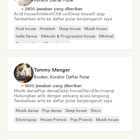
Kurator Daftar Putar
> 2800 jawaban yang diberikan
Acid house
Ambient
Chill out
Deep house
E-pop
Tambahkan artis ke daftar putar berpengaruh saya
Acid house
Ambient
Deep house
Musik house
Indie Dance
Melodic & Progressive House
Minimal
Organic House/Downtempo
Tommy Menger
Booker, Kurator Daftar Putar
> 1800 jawaban yang diberikan
Musik dansa
Pop dansa
Deep house
Disco
Electropop
Hubungkan artis dengan peluang acara langsung
Tambahkan artis ke daftar putar berpengaruh saya
Musik dansa
Pop dansa
Deep house
Disco
Electropop
House Prancis
Pop Prancis
Musik house