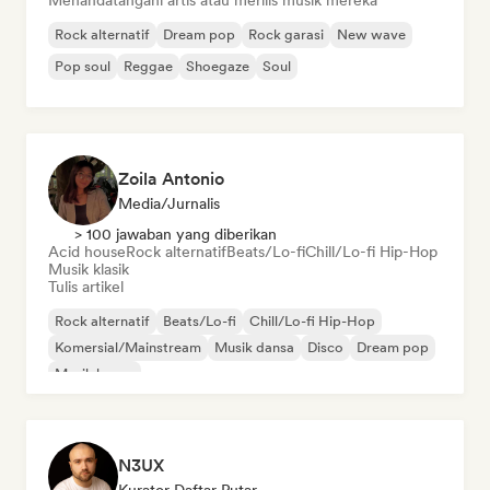
Menandatangani artis atau merilis musik mereka
Rock alternatif
Dream pop
Rock garasi
New wave
Pop soul
Reggae
Shoegaze
Soul
Zoila Antonio
Media/Jurnalis
> 100 jawaban yang diberikan
Acid house
Rock alternatif
Beats/Lo-fi
Chill/Lo-fi Hip-Hop
Musik klasik
Tulis artikel
Rock alternatif
Beats/Lo-fi
Chill/Lo-fi Hip-Hop
Komersial/Mainstream
Musik dansa
Disco
Dream pop
Musik house
N3UX