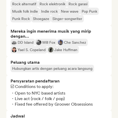
Rock alternatif
Rock elektronik
Rock garasi
Musik folk indie
Indie rock
New wave
Pop Punk
Punk Rock
Shoegaze
Singer-songwriter
Mereka ingin menerima musik yang mirip
dengan…
DD Island
Will Fox
Che Sanchez
Yael S. Copeland
Jake Huffman
Peluang utama
Hubungkan artis dengan peluang acara langsung
Persyaratan pendaftaran
☑️ Conditions to apply:

・Open to NYC based artists

・Live act (rock / folk / pop) 

・Fixed fee offered by Groover Obsessions
Jadwal