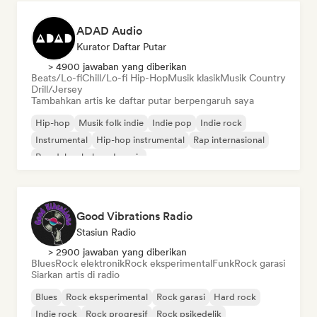
ADAD Audio
Kurator Daftar Putar
> 4900 jawaban yang diberikan
Beats/Lo-fi
Chill/Lo-fi Hip-Hop
Musik klasik
Musik Country
Drill/Jersey
Tambahkan artis ke daftar putar berpengaruh saya
Hip-hop
Musik folk indie
Indie pop
Indie rock
Instrumental
Hip-hop instrumental
Rap internasional
Rap dalam bahasa Inggris
Good Vibrations Radio
Stasiun Radio
> 2900 jawaban yang diberikan
Blues
Rock elektronik
Rock eksperimental
Funk
Rock garasi
Siarkan artis di radio
Blues
Rock eksperimental
Rock garasi
Hard rock
Indie rock
Rock progresif
Rock psikedelik