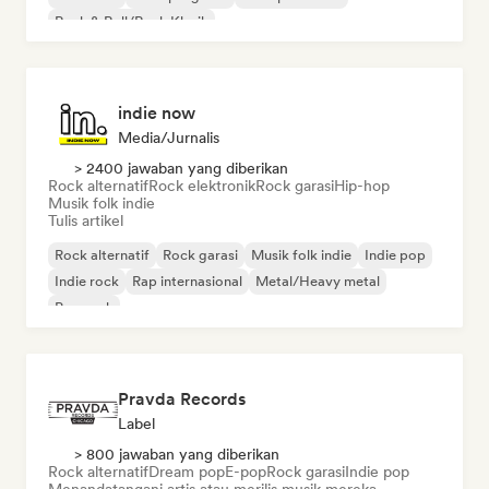
Rock & Roll/Rock Klasik
indie now
Media/Jurnalis
> 2400 jawaban yang diberikan
Rock alternatif
Rock elektronik
Rock garasi
Hip-hop
Musik folk indie
Tulis artikel
Rock alternatif
Rock garasi
Musik folk indie
Indie pop
Indie rock
Rap internasional
Metal/Heavy metal
Pop rock
Pravda Records
Label
> 800 jawaban yang diberikan
Rock alternatif
Dream pop
E-pop
Rock garasi
Indie pop