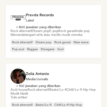
Pravda Records
Label
> 800 jawaban yang diberikan
Rock alternatif
Dream pop
E-pop
Rock garasi
Indie pop
Menandatangani artis atau merilis musik mereka
Rock alternatif
Dream pop
Rock garasi
New wave
Pop soul
Reggae
Shoegaze
Soul
Zoila Antonio
Media/Jurnalis
> 100 jawaban yang diberikan
Acid house
Rock alternatif
Beats/Lo-fi
Chill/Lo-fi Hip-Hop
Musik klasik
Tulis artikel
Rock alternatif
Beats/Lo-fi
Chill/Lo-fi Hip-Hop