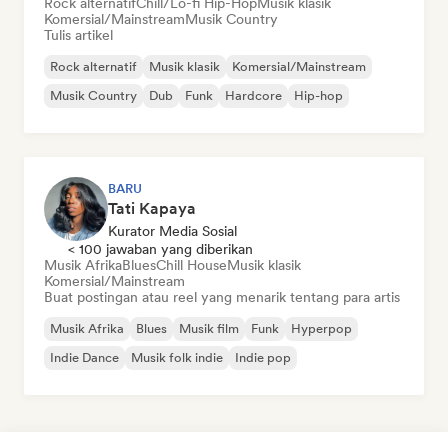
Rock alternatif
Chill/Lo-fi Hip-Hop
Musik klasik
Komersial/Mainstream
Musik Country
Tulis artikel
Rock alternatif
Musik klasik
Komersial/Mainstream
Musik Country
Dub
Funk
Hardcore
Hip-hop
BARU
Tati Kapaya
Kurator Media Sosial
< 100 jawaban yang diberikan
Musik Afrika
Blues
Chill House
Musik klasik
Komersial/Mainstream
Buat postingan atau reel yang menarik tentang para artis
Musik Afrika
Blues
Musik film
Funk
Hyperpop
Indie Dance
Musik folk indie
Indie pop