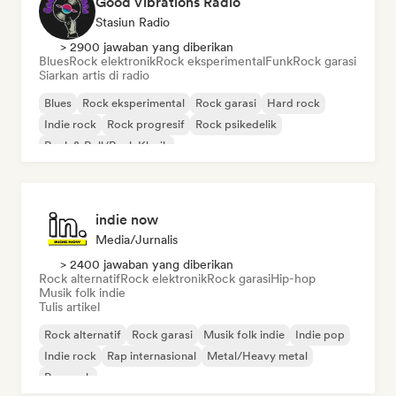
Good Vibrations Radio
Stasiun Radio
> 2900 jawaban yang diberikan
Blues
Rock elektronik
Rock eksperimental
Funk
Rock garasi
Siarkan artis di radio
Blues
Rock eksperimental
Rock garasi
Hard rock
Indie rock
Rock progresif
Rock psikedelik
Rock & Roll/Rock Klasik
indie now
Media/Jurnalis
> 2400 jawaban yang diberikan
Rock alternatif
Rock elektronik
Rock garasi
Hip-hop
Musik folk indie
Tulis artikel
Rock alternatif
Rock garasi
Musik folk indie
Indie pop
Indie rock
Rap internasional
Metal/Heavy metal
Pop rock