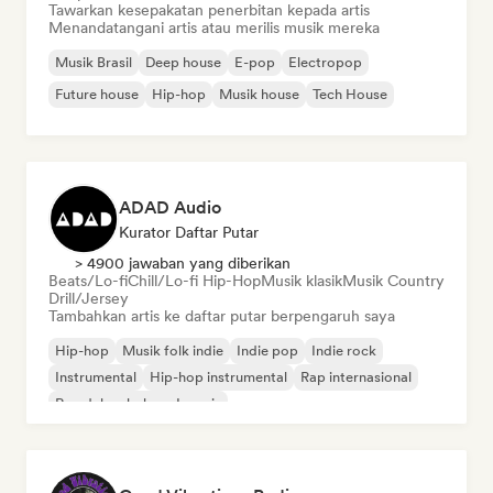
Tawarkan kesepakatan penerbitan kepada artis
Menandatangani artis atau merilis musik mereka
Musik Brasil
Deep house
E-pop
Electropop
Future house
Hip-hop
Musik house
Tech House
ADAD Audio
Kurator Daftar Putar
> 4900 jawaban yang diberikan
Beats/Lo-fi
Chill/Lo-fi Hip-Hop
Musik klasik
Musik Country
Drill/Jersey
Tambahkan artis ke daftar putar berpengaruh saya
Hip-hop
Musik folk indie
Indie pop
Indie rock
Instrumental
Hip-hop instrumental
Rap internasional
Rap dalam bahasa Inggris