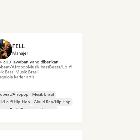
FELL
Manajer
> 300 jawaban yang diberikan
obeat/Afropop
Musik bass
Beats/Lo-fi
k Brasil
Musik Brasil
elola karier artis
robeat/Afropop
Musik Brasil
ll/Lo-fi Hip-Hop
Cloud Rap/Hip Hop
cehall
Drill/Jersey
Hip-hop
 soul