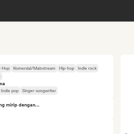
ip-Hop
Komersial/Mainstream
Hip-hop
Indie rock
B
ima
Indie pop
Singer-songwriter
ng mirip dengan…