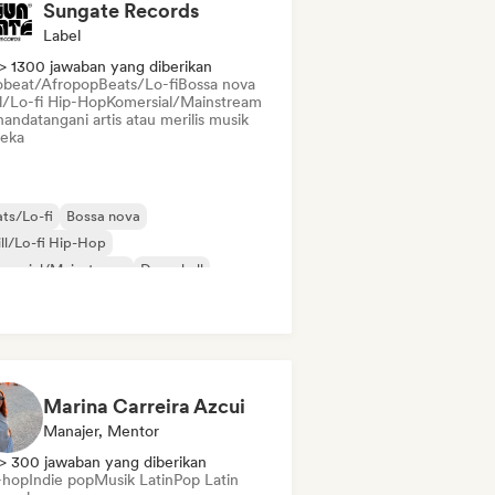
Sungate Records
Label
> 1300 jawaban yang diberikan
obeat/Afropop
Beats/Lo-fi
Bossa nova
ll/Lo-fi Hip-Hop
Komersial/Mainstream
andatangani artis atau merilis musik
eka
ts/Lo-fi
Bossa nova
ll/Lo-fi Hip-Hop
mersial/Mainstream
Dancehall
p dansa
Hip-hop
Pop soul
Marina Carreira Azcui
Manajer, Mentor
> 300 jawaban yang diberikan
-hop
Indie pop
Musik Latin
Pop Latin