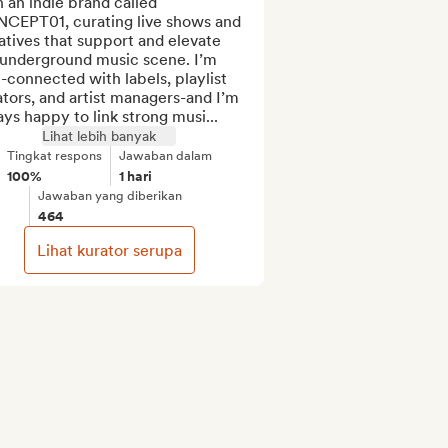
n an indie brand called 
CEPT01, curating live shows and 
iatives that support and elevate 
 underground music scene. I’m 
-connected with labels, playlist 
tors, and artist managers-and I’m 
ys happy to link strong musi...
Lihat lebih banyak
Tingkat respons
Jawaban dalam
100%
1 hari
Jawaban yang diberikan
464
Lihat kurator serupa