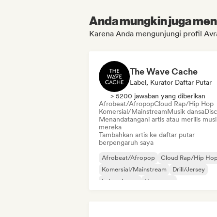
Anda mungkin juga menyu
Karena Anda mengunjungi profil Av
The Wave Cache
Label, Kurator Daftar Putar
> 5200 jawaban yang diberikan
Afrobeat/Afropop
Cloud Rap/Hip Hop
Komersial/Mainstream
Musik dansa
Dis
Menandatangani artis atau merilis musi
mereka
Tambahkan artis ke daftar putar
berpengaruh saya
Afrobeat/Afropop
Cloud Rap/Hip Ho
Komersial/Mainstream
Drill/Jersey
Future house
Hyperpop
Pop internasional
Pop Latin