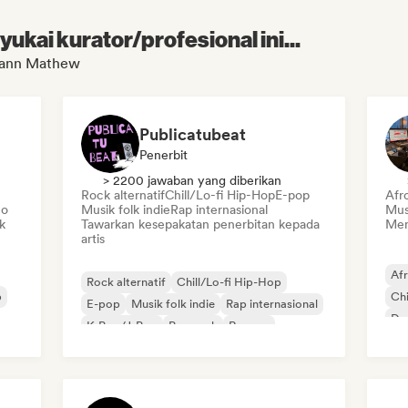
kai kurator/profesional ini...
rann Mathew
Publicatubeat
Penerbit
> 2200 jawaban yang diberikan
Rock alternatif
Chill/Lo-fi Hip-Hop
E-pop
Afr
co
Musik folk indie
Rap internasional
Musi
k
Tawarkan kesepakatan penerbitan kepada
Meng
artis
Af
Rock alternatif
Chill/Lo-fi Hip-Hop
p
Chi
E-pop
Musik folk indie
Rap internasional
Dan
K-Pop/J-Pop
Pop rock
Reggae
Pop