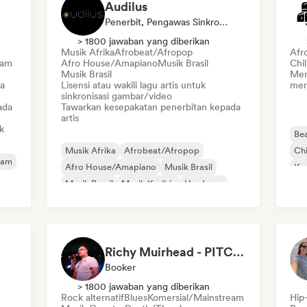
Audilus
Penerbit, Pengawas Sinkronisasi
> 1800 jawaban yang diberikan
Musik Afrika
Afrobeat/Afropop
Afr
eam
Afro House/Amapiano
Musik Brasil
Chi
Musik Brasil
Men
a
Lisensi atau wakili lagu artis untuk
mer
sinkronisasi gambar/video
ada
Tawarkan kesepakatan penerbitan kepada
artis
k
Bea
Musik Afrika
Afrobeat/Afropop
Chi
eam
Afro House/Amapiano
Musik Brasil
Ko
Musik Brasil
Musik Karibia
Hardcore
Po
Hip-hop
Richy Muirhead - PITCH Scotland | Scottish Alternative Music Awards (SAMA)
Booker
> 1800 jawaban yang diberikan
Rock alternatif
Blues
Komersial/Mainstream
Hip