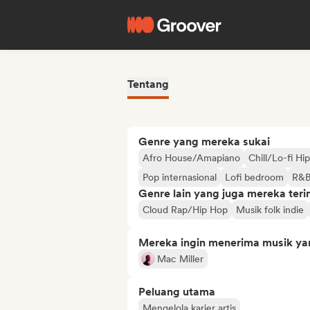
Tentang
Genre yang mereka sukai
Afro House/Amapiano
Chill/Lo-fi H
Pop internasional
Lofi bedroom
R&
Genre lain yang juga mereka ter
Cloud Rap/Hip Hop
Musik folk indie
Mereka ingin menerima musik ya
Mac Miller
Peluang utama
Mengelola karier artis