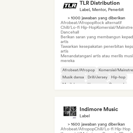
TLR Distribution
Label, Mentor, Penerbit
> 1000 jawaban yang diberikan
Afrobeat/Afropop
Rock alternatif
Chill/Lo-fi Hip-Hop
Komersial/Mainstr
Dancehall
Berikan saran yang membangun kepad
artis
Tawarkan kesepakatan penerbitan kep
artis
Menandatangani artis atau merilis musi
mereka
Afrobeat/Afropop
Komersial/Mainstr
Musik dansa
Drill/Jersey
Hip-hop
Musik house
Hyperpop
Pop rock
Indimore Music
Label
> 1600 jawaban yang diberikan
Afrobeat/Afropop
Chill/Lo-fi Hip-Hop