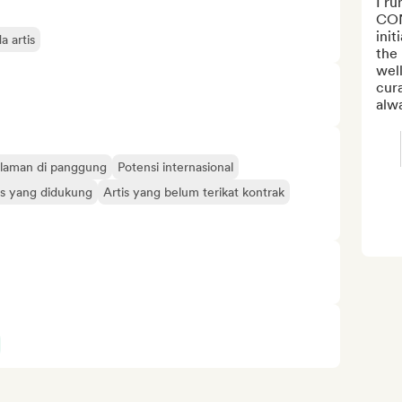
I ru
CON
init
 artis
the
well
cura
alwa
laman di panggung
Potensi internasional
is yang didukung
Artis yang belum terikat kontrak