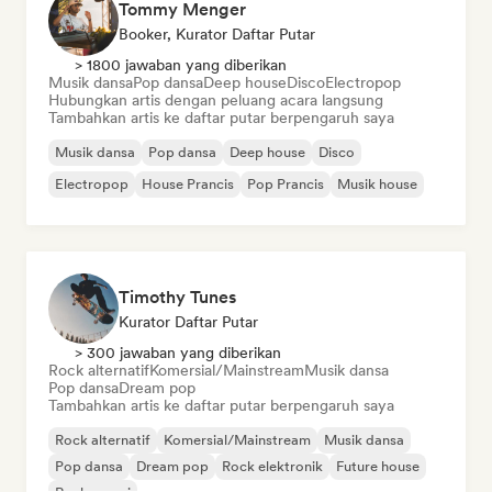
Tommy Menger
Booker, Kurator Daftar Putar
> 1800 jawaban yang diberikan
Musik dansa
Pop dansa
Deep house
Disco
Electropop
Hubungkan artis dengan peluang acara langsung
Tambahkan artis ke daftar putar berpengaruh saya
Musik dansa
Pop dansa
Deep house
Disco
Electropop
House Prancis
Pop Prancis
Musik house
Timothy Tunes
Kurator Daftar Putar
> 300 jawaban yang diberikan
Rock alternatif
Komersial/Mainstream
Musik dansa
Pop dansa
Dream pop
Tambahkan artis ke daftar putar berpengaruh saya
Rock alternatif
Komersial/Mainstream
Musik dansa
Pop dansa
Dream pop
Rock elektronik
Future house