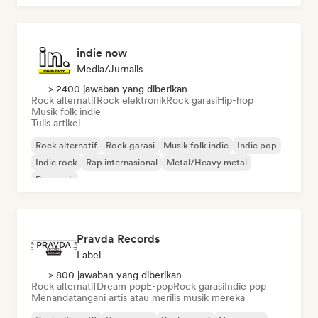
indie now
Media/Jurnalis
> 2400 jawaban yang diberikan
Rock alternatif
Rock elektronik
Rock garasi
Hip-hop
Musik folk indie
Tulis artikel
Rock alternatif
Rock garasi
Musik folk indie
Indie pop
Indie rock
Rap internasional
Metal/Heavy metal
Pop rock
Pravda Records
Label
> 800 jawaban yang diberikan
Rock alternatif
Dream pop
E-pop
Rock garasi
Indie pop
Menandatangani artis atau merilis musik mereka