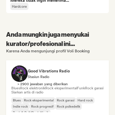
Mereka tidak ingin menerima...
Hardcore
Anda mungkin juga menyukai
kurator/profesional ini...
Karena Anda mengunjungi profil Voli Booking
Good Vibrations Radio
Stasiun Radio
> 2900 jawaban yang diberikan
Blues
Rock elektronik
Rock eksperimental
Funk
Rock garasi
Siarkan artis di radio
Blues
Rock eksperimental
Rock garasi
Hard rock
Indie rock
Rock progresif
Rock psikedelik
Rock & Roll/Rock Klasik