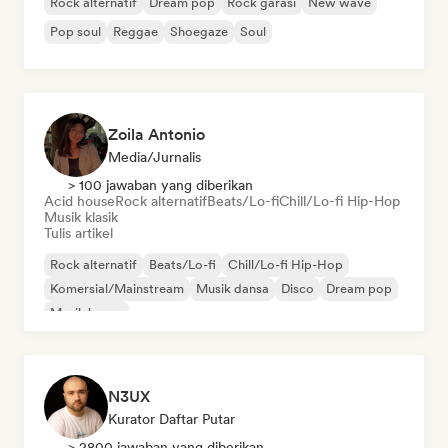
Rock alternatif
Dream pop
Rock garasi
New wave
Pop soul
Reggae
Shoegaze
Soul
Zoila Antonio
Media/Jurnalis
> 100 jawaban yang diberikan
Acid house
Rock alternatif
Beats/Lo-fi
Chill/Lo-fi Hip-Hop
Musik klasik
Tulis artikel
Rock alternatif
Beats/Lo-fi
Chill/Lo-fi Hip-Hop
Komersial/Mainstream
Musik dansa
Disco
Dream pop
Musik house
N3UX
Kurator Daftar Putar
> 2800 jawaban yang diberikan