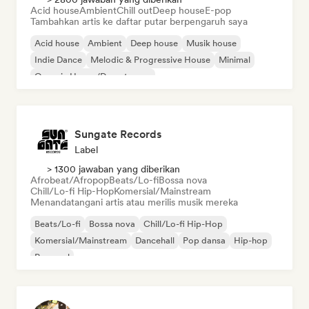
Acid house
Ambient
Chill out
Deep house
E-pop
Tambahkan artis ke daftar putar berpengaruh saya
Acid house
Ambient
Deep house
Musik house
Indie Dance
Melodic & Progressive House
Minimal
Organic House/Downtempo
Sungate Records
Label
> 1300 jawaban yang diberikan
Afrobeat/Afropop
Beats/Lo-fi
Bossa nova
Chill/Lo-fi Hip-Hop
Komersial/Mainstream
Menandatangani artis atau merilis musik mereka
Beats/Lo-fi
Bossa nova
Chill/Lo-fi Hip-Hop
Komersial/Mainstream
Dancehall
Pop dansa
Hip-hop
Pop soul