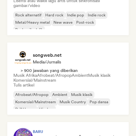
Lisensi atau wakili lagu artis untuk sinkronisasi
gambar/video
Rock alternatif
Hard rock
Indie pop
Indie rock
Metal/Heavy metal
New wave
Post-rock
Rock psikedelik
songweb.net
Media/Jurnalis
> 900 jawaban yang diberikan
Musik Afrika
Afrobeat/Afropop
Ambient
Musik klasik
Komersial/Mainstream
Tulis artikel
Afrobeat/Afropop
Ambient
Musik klasik
Komersial/Mainstream
Musik Country
Pop dansa
Drill/Jersey
Hip-hop
BARU