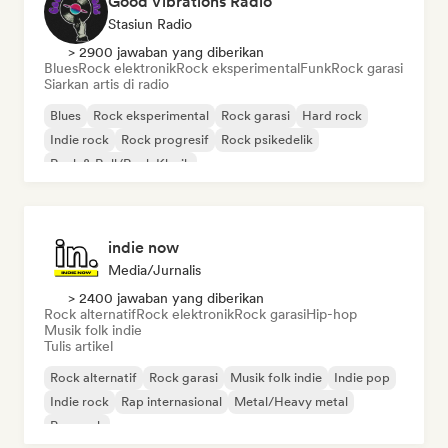
Good Vibrations Radio
Stasiun Radio
> 2900 jawaban yang diberikan
Blues
Rock elektronik
Rock eksperimental
Funk
Rock garasi
Siarkan artis di radio
Blues
Rock eksperimental
Rock garasi
Hard rock
Indie rock
Rock progresif
Rock psikedelik
Rock & Roll/Rock Klasik
indie now
Media/Jurnalis
> 2400 jawaban yang diberikan
Rock alternatif
Rock elektronik
Rock garasi
Hip-hop
Musik folk indie
Tulis artikel
Rock alternatif
Rock garasi
Musik folk indie
Indie pop
Indie rock
Rap internasional
Metal/Heavy metal
Pop rock