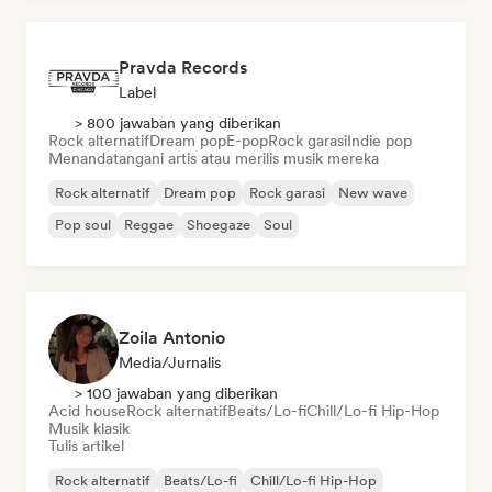
Pravda Records
Label
> 800 jawaban yang diberikan
Rock alternatif
Dream pop
E-pop
Rock garasi
Indie pop
Menandatangani artis atau merilis musik mereka
Rock alternatif
Dream pop
Rock garasi
New wave
Pop soul
Reggae
Shoegaze
Soul
Zoila Antonio
Media/Jurnalis
> 100 jawaban yang diberikan
Acid house
Rock alternatif
Beats/Lo-fi
Chill/Lo-fi Hip-Hop
Musik klasik
Tulis artikel
Rock alternatif
Beats/Lo-fi
Chill/Lo-fi Hip-Hop