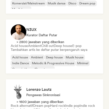
Komersial/Mainstream
Musik dansa
Disco
Dream pop
Musik house
N3UX
Kurator Daftar Putar
> 2800 jawaban yang diberikan
Acid house
Ambient
Chill out
Deep house
E-pop
Tambahkan artis ke daftar putar berpengaruh saya
Acid house
Ambient
Deep house
Musik house
Indie Dance
Melodic & Progressive House
Minimal
Organic House/Downtempo
Lorenzo Lautz
Pengawas Sinkronisasi
> 1600 jawaban yang diberikan
Rock alternatif
Dream pop
Hard rock
Indie pop
Indie rock