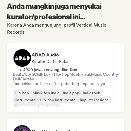
Anda mungkin juga menyukai
kurator/profesional ini...
Karena Anda mengunjungi profil Vertical Music
Records
ADAD Audio
Kurator Daftar Putar
> 4900 jawaban yang diberikan
Beats/Lo-fi
Chill/Lo-fi Hip-Hop
Musik klasik
Musik Country
Drill/Jersey
Tambahkan artis ke daftar putar berpengaruh saya
Hip-hop
Musik folk indie
Indie pop
Indie rock
Instrumental
Hip-hop instrumental
Rap internasional
Rap dalam bahasa Inggris