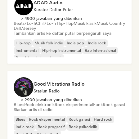
ADAD Audio
Kurator Daftar Putar
> 4900 jawaban yang diberikan
Beats/Lo-fi
Chill/Lo-fi Hip-Hop
Musik klasik
Musik Country
Drill/Jersey
Tambahkan artis ke daftar putar berpengaruh saya
Hip-hop
Musik folk indie
Indie pop
Indie rock
Instrumental
Hip-hop instrumental
Rap internasional
Rap dalam bahasa Inggris
Good Vibrations Radio
Stasiun Radio
> 2900 jawaban yang diberikan
Blues
Rock elektronik
Rock eksperimental
Funk
Rock garasi
Siarkan artis di radio
Blues
Rock eksperimental
Rock garasi
Hard rock
Indie rock
Rock progresif
Rock psikedelik
Rock & Roll/Rock Klasik