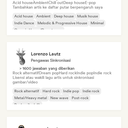
Acid house
Ambient
Chill out
Deep house
E-pop
Tambahkan artis ke daftar putar berpengaruh saya
Acid house
Ambient
Deep house
Musik house
Indie Dance
Melodic & Progressive House
Minimal
Organic House/Downtempo
Lorenzo Lautz
Pengawas Sinkronisasi
> 1600 jawaban yang diberikan
Rock alternatif
Dream pop
Hard rock
Indie pop
Indie rock
Lisensi atau wakili lagu artis untuk sinkronisasi
gambar/video
Rock alternatif
Hard rock
Indie pop
Indie rock
Metal/Heavy metal
New wave
Post-rock
Rock psikedelik