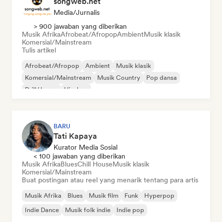
songweb.net
Media/Jurnalis
> 900 jawaban yang diberikan
Musik Afrika
Afrobeat/Afropop
Ambient
Musik klasik
Komersial/Mainstream
Tulis artikel
Afrobeat/Afropop
Ambient
Musik klasik
Komersial/Mainstream
Musik Country
Pop dansa
Drill/Jersey
Hip-hop
BARU
Tati Kapaya
Kurator Media Sosial
< 100 jawaban yang diberikan
Musik Afrika
Blues
Chill House
Musik klasik
Komersial/Mainstream
Buat postingan atau reel yang menarik tentang para artis
Musik Afrika
Blues
Musik film
Funk
Hyperpop
Indie Dance
Musik folk indie
Indie pop