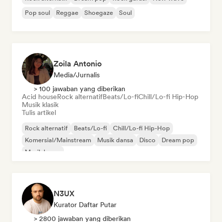
Pop soul
Reggae
Shoegaze
Soul
Zoila Antonio
Media/Jurnalis
> 100 jawaban yang diberikan
Acid house
Rock alternatif
Beats/Lo-fi
Chill/Lo-fi Hip-Hop
Musik klasik
Tulis artikel
Rock alternatif
Beats/Lo-fi
Chill/Lo-fi Hip-Hop
Komersial/Mainstream
Musik dansa
Disco
Dream pop
Musik house
N3UX
Kurator Daftar Putar
> 2800 jawaban yang diberikan