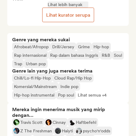
Lihat lebih banyak
Lihat kurator serupa
Genre yang mereka sukai
Afrobeat/Afropop
Drill/Jersey
Grime
Hip-hop
Rap internasional
Rap dalam bahasa Inggris
R&B
Soul
Trap
Urban pop
Genre lain yang juga mereka terima
Chill/Lo-fi Hip-Hop
Cloud Rap/Hip Hop
Komersial/Mainstream
Indie pop
Hip-hop instrumental
Pop soul
Lihat semua +4
Mereka ingin menerima musik yang mirip
dengan…
Travis Scott
Cinnay
Haftbefehl
Z The Freshman
Haiyti
psycho'n'odds