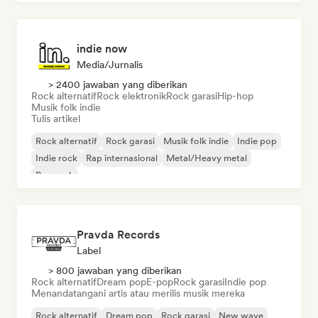
indie now
Media/Jurnalis
> 2400 jawaban yang diberikan
Rock alternatif
Rock elektronik
Rock garasi
Hip-hop
Musik folk indie
Tulis artikel
Rock alternatif
Rock garasi
Musik folk indie
Indie pop
Indie rock
Rap internasional
Metal/Heavy metal
Pop rock
Pravda Records
Label
> 800 jawaban yang diberikan
Rock alternatif
Dream pop
E-pop
Rock garasi
Indie pop
Menandatangani artis atau merilis musik mereka
Rock alternatif
Dream pop
Rock garasi
New wave