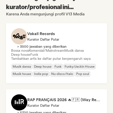
kurator/profesional ini...
Karena Anda mengunjungi profil V13 Media
Vokall Records
Kurator Daftar Putar
> 3500 jawaban yang diberikan
Bossa nova
Komersial/Mainstream
Musik dansa
Deep house
Funk
Tambahkan artis ke daftar putar berpengaruh saya
Musik dansa
Deep house
Funk
Funky/Jackin House
Musik house
Indie pop
Nu-disco/Italo
Pop soul
RAP FRANÇAIS 2026 🔥🇫🇷 (Way Records)
Kurator Daftar Putar
> 5700 jawaban yang diberikan