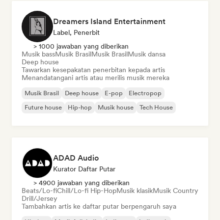
Dreamers Island Entertainment
Label, Penerbit
> 1000 jawaban yang diberikan
Musik bass
Musik Brasil
Musik Brasil
Musik dansa
Deep house
Tawarkan kesepakatan penerbitan kepada artis
Menandatangani artis atau merilis musik mereka
Musik Brasil
Deep house
E-pop
Electropop
Future house
Hip-hop
Musik house
Tech House
ADAD Audio
Kurator Daftar Putar
> 4900 jawaban yang diberikan
Beats/Lo-fi
Chill/Lo-fi Hip-Hop
Musik klasik
Musik Country
Drill/Jersey
Tambahkan artis ke daftar putar berpengaruh saya