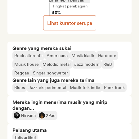
Lihat lebih banyak
Tingkat pembagian
53%
Lihat kurator serupa
Genre yang mereka sukai
Rock alternatif
Americana
Musik klasik
Hardcore
Musik house
Melodic metal
Jazz modern
R&B
Reggae
Singer-songwriter
Genre lain yang juga mereka terima
Blues
Jazz eksperimental
Musik folk indie
Punk Rock
Mereka ingin menerima musik yang mirip
dengan…
Nirvana
2Pac
Peluang utama
Tulis artikel