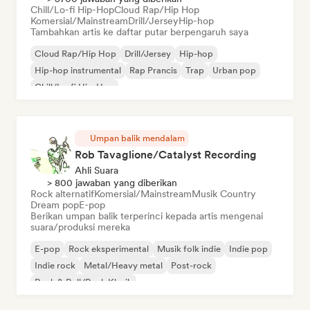
Chill/Lo-fi Hip-Hop
Cloud Rap/Hip Hop
Komersial/Mainstream
Drill/Jersey
Hip-hop
Tambahkan artis ke daftar putar berpengaruh saya
Cloud Rap/Hip Hop
Drill/Jersey
Hip-hop
Hip-hop instrumental
Rap Prancis
Trap
Urban pop
Chill/Lo-fi Hip-Hop
Umpan balik mendalam
Rob Tavaglione/Catalyst Recording
Ahli Suara
> 800 jawaban yang diberikan
Rock alternatif
Komersial/Mainstream
Musik Country
Dream pop
E-pop
Berikan umpan balik terperinci kepada artis mengenai
suara/produksi mereka
E-pop
Rock eksperimental
Musik folk indie
Indie pop
Indie rock
Metal/Heavy metal
Post-rock
Rock & Roll/Rock Klasik