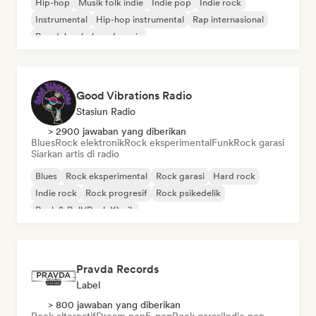
Hip-hop
Musik folk indie
Indie pop
Indie rock
Instrumental
Hip-hop instrumental
Rap internasional
Rap dalam bahasa Inggris
Good Vibrations Radio
Stasiun Radio
> 2900 jawaban yang diberikan
Blues
Rock elektronik
Rock eksperimental
Funk
Rock garasi
Siarkan artis di radio
Blues
Rock eksperimental
Rock garasi
Hard rock
Indie rock
Rock progresif
Rock psikedelik
Rock & Roll/Rock Klasik
Pravda Records
Label
> 800 jawaban yang diberikan