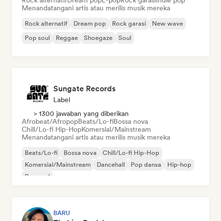
Rock alternatif
Dream pop
E-pop
Rock garasi
Indie pop
Menandatangani artis atau merilis musik mereka
Rock alternatif
Dream pop
Rock garasi
New wave
Pop soul
Reggae
Shoegaze
Soul
Sungate Records
Label
> 1300 jawaban yang diberikan
Afrobeat/Afropop
Beats/Lo-fi
Bossa nova
Chill/Lo-fi Hip-Hop
Komersial/Mainstream
Menandatangani artis atau merilis musik mereka
Beats/Lo-fi
Bossa nova
Chill/Lo-fi Hip-Hop
Komersial/Mainstream
Dancehall
Pop dansa
Hip-hop
Pop soul
BARU