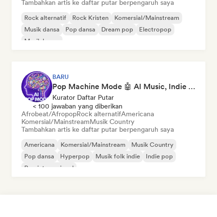
Tambahkan artis ke daftar putar berpengaruh saya
Rock alternatif
Rock Kristen
Komersial/Mainstream
Musik dansa
Pop dansa
Dream pop
Electropop
Musik house
BARU
Pop Machine Mode 🤖 AI Music, Indie Pop & Dream Pop
Kurator Daftar Putar
< 100 jawaban yang diberikan
Afrobeat/Afropop
Rock alternatif
Americana
Komersial/Mainstream
Musik Country
Tambahkan artis ke daftar putar berpengaruh saya
Americana
Komersial/Mainstream
Musik Country
Pop dansa
Hyperpop
Musik folk indie
Indie pop
Pop internasional