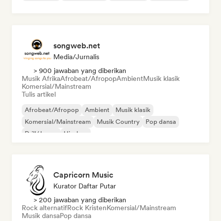
songweb.net
Media/Jurnalis
> 900 jawaban yang diberikan
Musik Afrika
Afrobeat/Afropop
Ambient
Musik klasik
Komersial/Mainstream
Tulis artikel
Afrobeat/Afropop
Ambient
Musik klasik
Komersial/Mainstream
Musik Country
Pop dansa
Drill/Jersey
Hip-hop
Capricorn Music
Kurator Daftar Putar
> 200 jawaban yang diberikan
Rock alternatif
Rock Kristen
Komersial/Mainstream
Musik dansa
Pop dansa