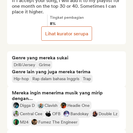
If I accept your song, I will add it to my playlist for 
one month on the top 30 or 40. Sometimes I can 
place it higher.
Tingkat pembagian
8%
Lihat kurator serupa
Genre yang mereka sukai
Drill/Jersey
Grime
Genre lain yang juga mereka terima
Hip-hop
Rap dalam bahasa Inggris
Trap
Mereka ingin menerima musik yang mirip
dengan…
Digga D
Clavish
Headie One
Central Cee
OFB
Bandokay
Double Lz
M24
Fumez The Engineer