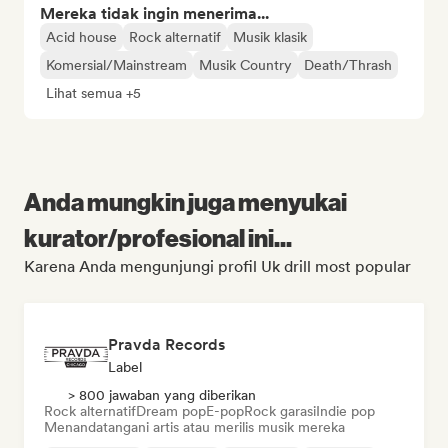
Mereka tidak ingin menerima...
Acid house
Rock alternatif
Musik klasik
Komersial/Mainstream
Musik Country
Death/Thrash
Lihat semua +5
Anda mungkin juga menyukai
kurator/profesional ini...
Karena Anda mengunjungi profil Uk drill most popular
Pravda Records
Label
> 800 jawaban yang diberikan
Rock alternatif
Dream pop
E-pop
Rock garasi
Indie pop
Menandatangani artis atau merilis musik mereka