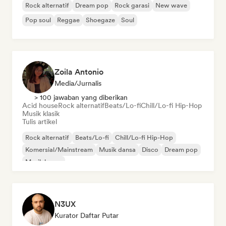
Rock alternatif
Dream pop
Rock garasi
New wave
Pop soul
Reggae
Shoegaze
Soul
Zoila Antonio
Media/Jurnalis
> 100 jawaban yang diberikan
Acid house
Rock alternatif
Beats/Lo-fi
Chill/Lo-fi Hip-Hop
Musik klasik
Tulis artikel
Rock alternatif
Beats/Lo-fi
Chill/Lo-fi Hip-Hop
Komersial/Mainstream
Musik dansa
Disco
Dream pop
Musik house
N3UX
Kurator Daftar Putar