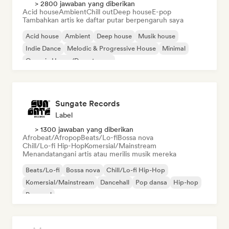
> 2800 jawaban yang diberikan
Acid house
Ambient
Chill out
Deep house
E-pop
Tambahkan artis ke daftar putar berpengaruh saya
Acid house
Ambient
Deep house
Musik house
Indie Dance
Melodic & Progressive House
Minimal
Organic House/Downtempo
Sungate Records
Label
> 1300 jawaban yang diberikan
Afrobeat/Afropop
Beats/Lo-fi
Bossa nova
Chill/Lo-fi Hip-Hop
Komersial/Mainstream
Menandatangani artis atau merilis musik mereka
Beats/Lo-fi
Bossa nova
Chill/Lo-fi Hip-Hop
Komersial/Mainstream
Dancehall
Pop dansa
Hip-hop
Pop soul