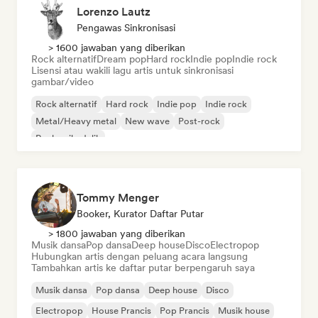
Lorenzo Lautz
Pengawas Sinkronisasi
> 1600 jawaban yang diberikan
Rock alternatif
Dream pop
Hard rock
Indie pop
Indie rock
Lisensi atau wakili lagu artis untuk sinkronisasi
gambar/video
Rock alternatif
Hard rock
Indie pop
Indie rock
Metal/Heavy metal
New wave
Post-rock
Rock psikedelik
Tommy Menger
Booker, Kurator Daftar Putar
> 1800 jawaban yang diberikan
Musik dansa
Pop dansa
Deep house
Disco
Electropop
Hubungkan artis dengan peluang acara langsung
Tambahkan artis ke daftar putar berpengaruh saya
Musik dansa
Pop dansa
Deep house
Disco
Electropop
House Prancis
Pop Prancis
Musik house