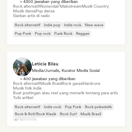
> 4300 jawaban yang diberikan
Rock alternatif
Komersial/Mainstream
Musik Country
Musik dansa
Pop dansa
Siarkan artis di radio
Rock alternatif
Indie pop
Indie rock
New wave
Pop Punk
Pop rock
Punk Rock
Reggae
Letícia Bilau
Media/Jurnalis, Kurator Media Sosial
> 400 jawaban yang diberikan
Rock alternatif
Musik Brasil
Rock garasi
Hardcore
Musik folk indie
Buat postingan atau reel yang menarik tentang para artis
Tulis artikel
Rock alternatif
Indie rock
Pop Punk
Rock psikedelik
Rock & Roll/Rock Klasik
Rock Surf
Musik Brasil
Rock garasi