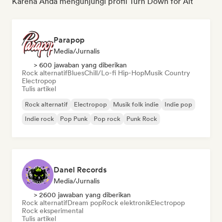
Karena Anda mengunjungi profil Turn Down for Alt
Parapop
Media/Jurnalis
> 600 jawaban yang diberikan
Rock alternatif
Blues
Chill/Lo-fi Hip-Hop
Musik Country
Electropop
Tulis artikel
Rock alternatif
Electropop
Musik folk indie
Indie pop
Indie rock
Pop Punk
Pop rock
Punk Rock
Danel Records
Media/Jurnalis
> 2600 jawaban yang diberikan
Rock alternatif
Dream pop
Rock elektronik
Electropop
Rock eksperimental
Tulis artikel