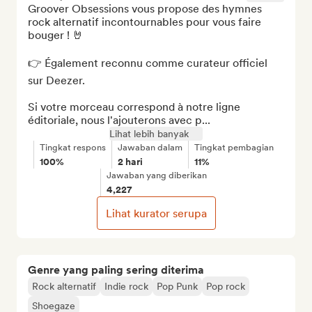
Groover Obsessions vous propose des hymnes 
rock alternatif incontournables pour vous faire 
bouger ! 🤘

👉 Également reconnu comme curateur officiel 
sur Deezer.

Si votre morceau correspond à notre ligne 
éditoriale, nous l'ajouterons avec p...
Lihat lebih banyak
Tingkat respons
Jawaban dalam
Tingkat pembagian
100%
2 hari
11%
Jawaban yang diberikan
4,227
Lihat kurator serupa
Genre yang paling sering diterima
Rock alternatif
Indie rock
Pop Punk
Pop rock
Shoegaze