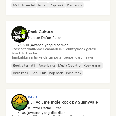
Melodic metal
Noise
Pop rock
Post-rock
Rock Culture
Kurator Daftar Putar
> 2300 jawaban yang diberikan
Rock alternatif
Americana
Musik Country
Rock garasi
Musik folk indie
Tambahkan artis ke daftar putar berpengaruh saya
Rock alternatif
Americana
Musik Country
Rock garasi
Indie rock
Pop Punk
Pop rock
Post-rock
BARU
Full Volume Indie Rock by Sunnyvale
Kurator Daftar Putar
< 100 jawaban yang diberikan