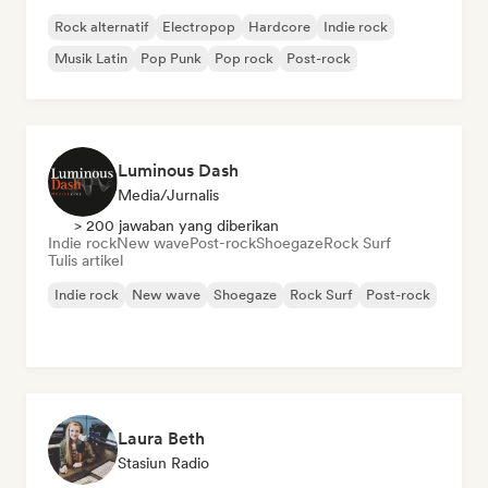
Rock alternatif
Electropop
Hardcore
Indie rock
Musik Latin
Pop Punk
Pop rock
Post-rock
Luminous Dash
Media/Jurnalis
> 200 jawaban yang diberikan
Indie rock
New wave
Post-rock
Shoegaze
Rock Surf
Tulis artikel
Indie rock
New wave
Shoegaze
Rock Surf
Post-rock
Laura Beth
Stasiun Radio