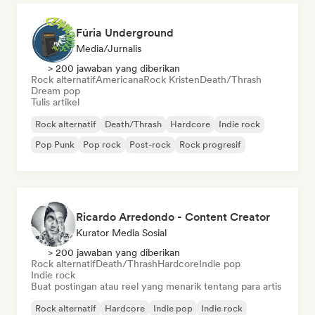
Fúria Underground
Media/Jurnalis
> 200 jawaban yang diberikan
Rock alternatif
Americana
Rock Kristen
Death/Thrash
Dream pop
Tulis artikel
Rock alternatif
Death/Thrash
Hardcore
Indie rock
Pop Punk
Pop rock
Post-rock
Rock progresif
Ricardo Arredondo - Content Creator
Kurator Media Sosial
> 200 jawaban yang diberikan
Rock alternatif
Death/Thrash
Hardcore
Indie pop
Indie rock
Buat postingan atau reel yang menarik tentang para artis
Rock alternatif
Hardcore
Indie pop
Indie rock