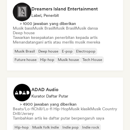
Dreamers Island Entertainment
Label, Penerbit
> 1000 jawaban yang diberikan
Musik bass
Musik Brasil
Musik Brasil
Musik dansa
Deep house
Tawarkan kesepakatan penerbitan kepada artis
Menandatangani artis atau merilis musik mereka
Musik Brasil
Deep house
E-pop
Electropop
Future house
Hip-hop
Musik house
Tech House
ADAD Audio
Kurator Daftar Putar
> 4900 jawaban yang diberikan
Beats/Lo-fi
Chill/Lo-fi Hip-Hop
Musik klasik
Musik Country
Drill/Jersey
Tambahkan artis ke daftar putar berpengaruh saya
Hip-hop
Musik folk indie
Indie pop
Indie rock