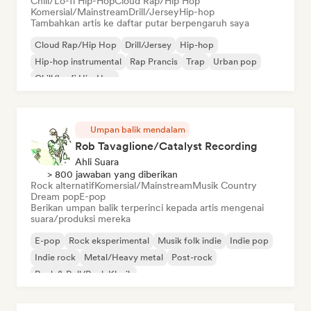
Chill/Lo-fi Hip-Hop
Cloud Rap/Hip Hop
Komersial/Mainstream
Drill/Jersey
Hip-hop
Tambahkan artis ke daftar putar berpengaruh saya
Cloud Rap/Hip Hop
Drill/Jersey
Hip-hop
Hip-hop instrumental
Rap Prancis
Trap
Urban pop
Chill/Lo-fi Hip-Hop
Umpan balik mendalam
Rob Tavaglione/Catalyst Recording
Ahli Suara
> 800 jawaban yang diberikan
Rock alternatif
Komersial/Mainstream
Musik Country
Dream pop
E-pop
Berikan umpan balik terperinci kepada artis mengenai
suara/produksi mereka
E-pop
Rock eksperimental
Musik folk indie
Indie pop
Indie rock
Metal/Heavy metal
Post-rock
Rock & Roll/Rock Klasik