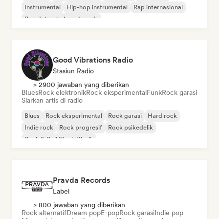
Instrumental
Hip-hop instrumental
Rap internasional
Rap dalam bahasa Inggris
Good Vibrations Radio
Stasiun Radio
> 2900 jawaban yang diberikan
Blues
Rock elektronik
Rock eksperimental
Funk
Rock garasi
Siarkan artis di radio
Blues
Rock eksperimental
Rock garasi
Hard rock
Indie rock
Rock progresif
Rock psikedelik
Rock & Roll/Rock Klasik
Pravda Records
Label
> 800 jawaban yang diberikan
Rock alternatif
Dream pop
E-pop
Rock garasi
Indie pop