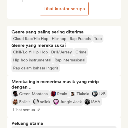
Lihat kurator serupa
Genre yang paling sering diterima
Cloud Rap/Hip Hop
Hip-hop
Rap Prancis
Trap
Genre yang mereka sukai
Chill/Lo-fi Hip-Hop
Drill/Jersey
Grime
Hip-hop instrumental
Rap internasional
Rap dalam bahasa Inggris
Mereka ingin menerima musik yang mirip
dengan…
Green Montana
Realo
Tiakola
L2B
Folie's
nelick
Jungle Jack
ISHA
Lihat semua +2
Peluang utama