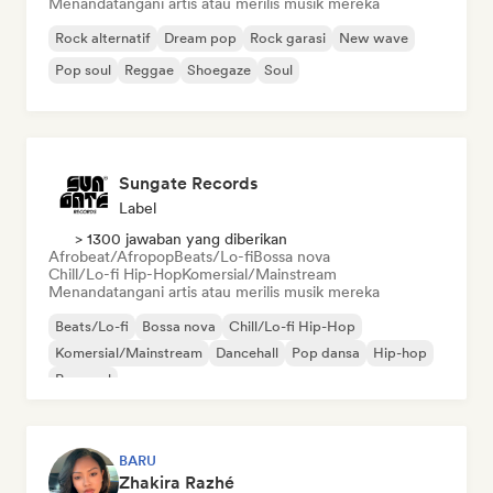
Menandatangani artis atau merilis musik mereka
Rock alternatif
Dream pop
Rock garasi
New wave
Pop soul
Reggae
Shoegaze
Soul
Sungate Records
Label
> 1300 jawaban yang diberikan
Afrobeat/Afropop
Beats/Lo-fi
Bossa nova
Chill/Lo-fi Hip-Hop
Komersial/Mainstream
Menandatangani artis atau merilis musik mereka
Beats/Lo-fi
Bossa nova
Chill/Lo-fi Hip-Hop
Komersial/Mainstream
Dancehall
Pop dansa
Hip-hop
Pop soul
BARU
Zhakira Razhé