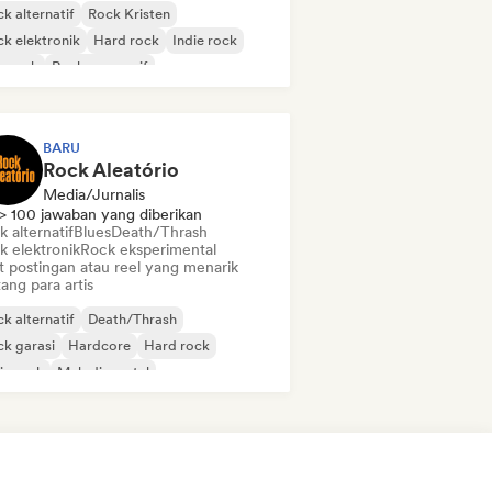
k alternatif
Rock Kristen
k elektronik
Hard rock
Indie rock
p rock
Rock progresif
k psikedelik
BARU
Rock Aleatório
Media/Jurnalis
> 100 jawaban yang diberikan
 alternatif
Blues
Death/Thrash
k elektronik
Rock eksperimental
t postingan atau reel yang menarik
ang para artis
k alternatif
Death/Thrash
k garasi
Hardcore
Hard rock
ie rock
Melodic metal
tal/Heavy metal