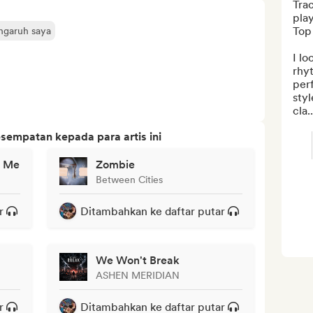
Trac
play
Top 
engaruh saya
I lo
rhyt
per
styl
cla..
sempatan kepada para artis ini
f Me
Zombie
Between Cities
r
Ditambahkan ke daftar putar
We Won't Break
ASHEN MERIDIAN
r
Ditambahkan ke daftar putar