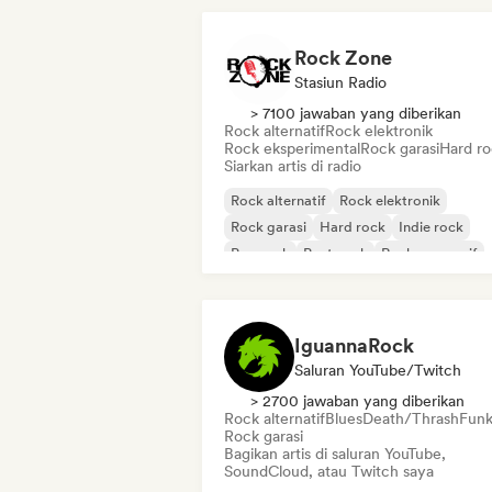
Rock Zone
Stasiun Radio
> 7100 jawaban yang diberikan
Rock alternatif
Rock elektronik
Rock eksperimental
Rock garasi
Hard r
Siarkan artis di radio
Rock alternatif
Rock elektronik
Rock garasi
Hard rock
Indie rock
Pop rock
Post-rock
Rock progresif
IguannaRock
Saluran YouTube/Twitch
> 2700 jawaban yang diberikan
Rock alternatif
Blues
Death/Thrash
Fun
Rock garasi
Bagikan artis di saluran YouTube,
SoundCloud, atau Twitch saya