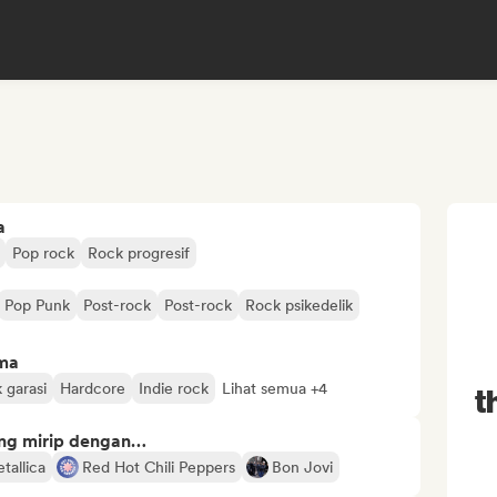
a
Pop rock
Rock progresif
Pop Punk
Post-rock
Post-rock
Rock psikedelik
ima
 garasi
Hardcore
Indie rock
Lihat semua +4
t
ng mirip dengan…
tallica
Red Hot Chili Peppers
Bon Jovi