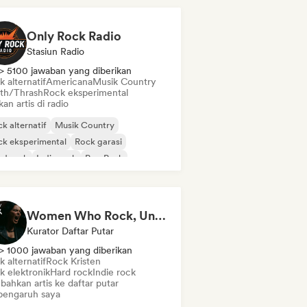
Only Rock Radio
Stasiun Radio
> 5100 jawaban yang diberikan
 alternatif
Americana
Musik Country
th/Thrash
Rock eksperimental
kan artis di radio
k alternatif
Musik Country
k eksperimental
Rock garasi
rd rock
Indie rock
Pop Punk
st-rock
Women Who Rock, Unapologetically
Kurator Daftar Putar
> 1000 jawaban yang diberikan
 alternatif
Rock Kristen
k elektronik
Hard rock
Indie rock
bahkan artis ke daftar putar
pengaruh saya