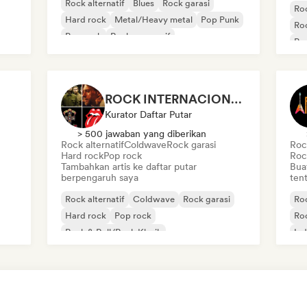
Rock alternatif
Blues
Rock garasi
Roc
Hard rock
Metal/Heavy metal
Pop Punk
Roc
Pop rock
Rock progresif
Po
Roc
ROCK INTERNACIONAL - EXITOS
Kurator Daftar Putar
> 500 jawaban yang diberikan
Rock alternatif
Coldwave
Rock garasi
Rock
Hard rock
Pop rock
Roc
Tambahkan artis ke daftar putar
Bua
berpengaruh saya
tent
Rock alternatif
Coldwave
Rock garasi
Roc
Hard rock
Pop rock
Roc
Rock & Roll/Rock Klasik
Ind
ik
Me