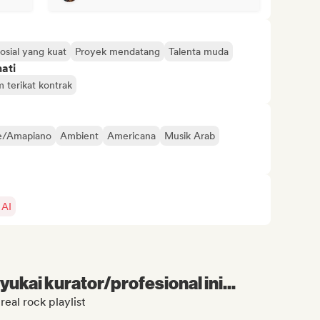
osial yang kuat
Proyek mendatang
Talenta muda
ati
 terikat kontrak
e/Amapiano
Ambient
Americana
Musik Arab
 AI
kai kurator/profesional ini...
eal rock playlist