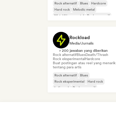
Rock alternatif
Blues
Hardcore
Hard rock
Melodic metal
Metal/Heavy metal
Rock progresif
Rock psikedelik
Rockload
Media/Jurnalis
> 200 jawaban yang diberikan
Rock alternatif
Blues
Death/Thrash
Rock eksperimental
Hardcore
Buat postingan atau reel yang menarik
tentang para artis
Rock alternatif
Blues
Rock eksperimental
Hard rock
Indie rock
Rock progresif
Rock psikedelik
Rock & Roll/Rock Klas