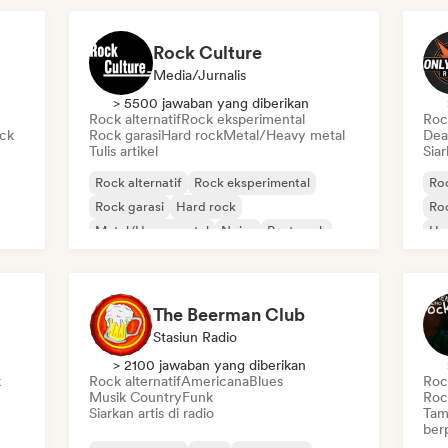
Rock Culture
Media/Jurnalis
> 5500 jawaban yang diberikan
Rock alternatif
Rock eksperimental
Rock
ock
Rock garasi
Hard rock
Metal/Heavy metal
Dea
Tulis artikel
Siar
Rock alternatif
Rock eksperimental
Roc
Rock garasi
Hard rock
Roc
Metal/Heavy metal
Noise
Post-rock
Ha
Rock progresif
Po
The Beerman Club
Stasiun Radio
> 2100 jawaban yang diberikan
k
Rock alternatif
Americana
Blues
Rock
Musik Country
Funk
Roc
Siarkan artis di radio
Tam
ber