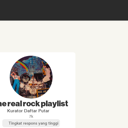
he real rock playlist
Kurator Daftar Putar
7k
Tingkat respons yang tinggi