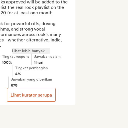
ks approved will be added to the 
list the real rock playlist on the 
20 for at least one month

ok for powerful riffs, driving 
hms, and strong vocal 
formances across rock’s many 
es - whether alternative, indie, 
.
Lihat lebih banyak
Tingkat respons
Jawaban dalam
100%
1 hari
Tingkat pembagian
4%
Jawaban yang diberikan
678
Lihat kurator serupa