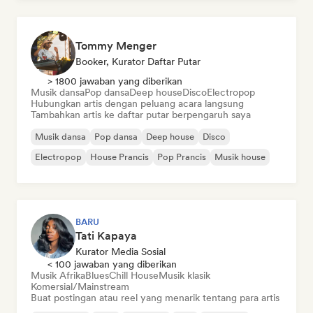
Tommy Menger
Booker, Kurator Daftar Putar
> 1800 jawaban yang diberikan
Musik dansa
Pop dansa
Deep house
Disco
Electropop
Hubungkan artis dengan peluang acara langsung
Tambahkan artis ke daftar putar berpengaruh saya
Musik dansa
Pop dansa
Deep house
Disco
Electropop
House Prancis
Pop Prancis
Musik house
BARU
Tati Kapaya
Kurator Media Sosial
< 100 jawaban yang diberikan
Musik Afrika
Blues
Chill House
Musik klasik
Komersial/Mainstream
Buat postingan atau reel yang menarik tentang para artis