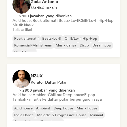
Zoila Antonio
Media/Jurnalis
> 100 jawaban yang diberikan
Acid house
Rock alternatif
Beats/Lo-fi
Chill/Lo-fi Hip-Hop
Musik klasik
Tulis artikel
Rock alternatif
Beats/Lo-fi
Chill/Lo-fi Hip-Hop
Komersial/Mainstream
Musik dansa
Disco
Dream pop
Musik house
N3UX
Kurator Daftar Putar
> 2800 jawaban yang diberikan
Acid house
Ambient
Chill out
Deep house
E-pop
Tambahkan artis ke daftar putar berpengaruh saya
Acid house
Ambient
Deep house
Musik house
Indie Dance
Melodic & Progressive House
Minimal
Organic House/Downtempo