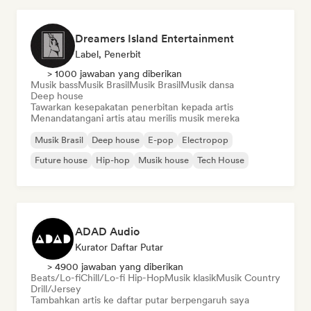
Dreamers Island Entertainment
Label, Penerbit
> 1000 jawaban yang diberikan
Musik bass
Musik Brasil
Musik Brasil
Musik dansa
Deep house
Tawarkan kesepakatan penerbitan kepada artis
Menandatangani artis atau merilis musik mereka
Musik Brasil
Deep house
E-pop
Electropop
Future house
Hip-hop
Musik house
Tech House
ADAD Audio
Kurator Daftar Putar
> 4900 jawaban yang diberikan
Beats/Lo-fi
Chill/Lo-fi Hip-Hop
Musik klasik
Musik Country
Drill/Jersey
Tambahkan artis ke daftar putar berpengaruh saya