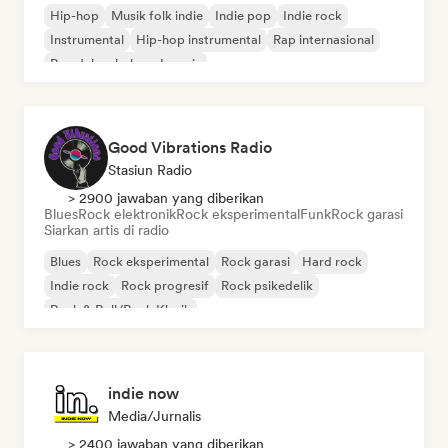
Hip-hop
Musik folk indie
Indie pop
Indie rock
Instrumental
Hip-hop instrumental
Rap internasional
Rap dalam bahasa Inggris
Good Vibrations Radio
Stasiun Radio
> 2900 jawaban yang diberikan
Blues
Rock elektronik
Rock eksperimental
Funk
Rock garasi
Siarkan artis di radio
Blues
Rock eksperimental
Rock garasi
Hard rock
Indie rock
Rock progresif
Rock psikedelik
Rock & Roll/Rock Klasik
indie now
Media/Jurnalis
> 2400 jawaban yang diberikan