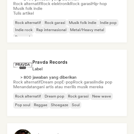
Rock alternatif
Rock elektronik
Rock garasi
Hip-hop
Musik folk indie
Tulis artikel
Rock alternatif
Rock garasi
Musik folk indie
Indie pop
Indie rock
Rap internasional
Metal/Heavy metal
Pop rock
Pravda Records
Label
> 800 jawaban yang diberikan
Rock alternatif
Dream pop
E-pop
Rock garasi
Indie pop
Menandatangani artis atau merilis musik mereka
Rock alternatif
Dream pop
Rock garasi
New wave
Pop soul
Reggae
Shoegaze
Soul