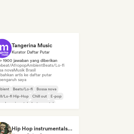
Tangerina Music
Kurator Daftar Putar
> 1900 jawaban yang diberikan
obeat/Afropop
Ambient
Beats/Lo-fi
sa nova
Musik Brasil
bahkan artis ke daftar putar
pengaruh saya
bient
Beats/Lo-fi
Bossa nova
ll/Lo-fi Hip-Hop
Chill out
E-pop
z eksperimental
Instrumental
Hip Hop instrumentals - Underground boombap & Lo Fi Hip Hop (by Snaap)