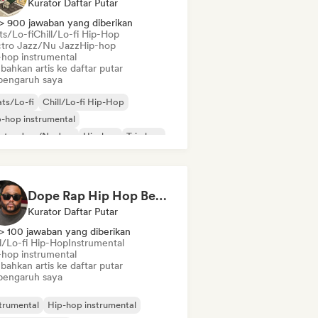
Kurator Daftar Putar
> 900 jawaban yang diberikan
ts/Lo-fi
Chill/Lo-fi Hip-Hop
ctro Jazz/Nu Jazz
Hip-hop
-hop instrumental
bahkan artis ke daftar putar
pengaruh saya
ts/Lo-fi
Chill/Lo-fi Hip-Hop
-hop instrumental
ctro Jazz/Nu Jazz
Hip-hop
Trip hop
Dope Rap Hip Hop Beats by 4kvbeats
Kurator Daftar Putar
> 100 jawaban yang diberikan
ll/Lo-fi Hip-Hop
Instrumental
-hop instrumental
bahkan artis ke daftar putar
pengaruh saya
trumental
Hip-hop instrumental