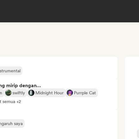
strumental
ng mirip dengan…
n
swiftly
Midnight Hour
Purrple Cat
at semua +2
engaruh saya