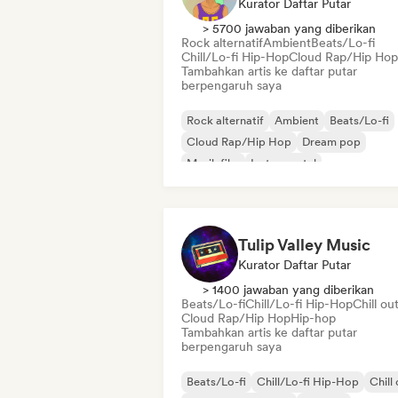
Kurator Daftar Putar
> 5700 jawaban yang diberikan
Rock alternatif
Ambient
Beats/Lo-fi
Chill/Lo-fi Hip-Hop
Cloud Rap/Hip Hop
Tambahkan artis ke daftar putar
berpengaruh saya
Rock alternatif
Ambient
Beats/Lo-fi
Cloud Rap/Hip Hop
Dream pop
Musik film
Instrumental
Pop internasional
Tulip Valley Music
Kurator Daftar Putar
> 1400 jawaban yang diberikan
Beats/Lo-fi
Chill/Lo-fi Hip-Hop
Chill ou
Cloud Rap/Hip Hop
Hip-hop
Tambahkan artis ke daftar putar
berpengaruh saya
Beats/Lo-fi
Chill/Lo-fi Hip-Hop
Chill