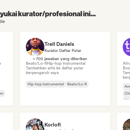
kai kurator/profesional ini...
tle
Trell Daniels
Kurator Daftar Putar
> 700 jawaban yang diberikan
p
Beats/Lo-fi
Hip-hop instrumental
Afr
Tambahkan artis ke daftar putar
Bos
berpengaruh saya
Tam
ber
Hip-hop instrumental
Beats/Lo-fi
Am
lm
Chi
Jaz
Korlofi