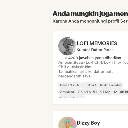
Anda mungkin juga menyu
Karena Anda mengunjungi profil Set
LOFI MEMORIES
Kurator Daftar Putar
> 4200 jawaban yang diberikan
Ambient
Beats/Lo-fi
Chill/Lo-fi Hip-Ho
Chill out
Musik film
Tambahkan artis ke daftar putar
berpengaruh saya
Beats/Lo-fi
Chill out
Instrumental
Ambient
Chill/Lo-fi Hip-Hop
Musik fi
Lofi bedroom
Dizzy Boy