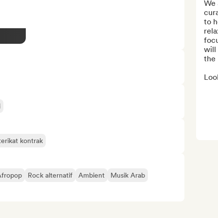
We a
cura
to h
rel
focu
will
the 
Look
i
erikat kontrak
Afropop
Rock alternatif
Ambient
Musik Arab