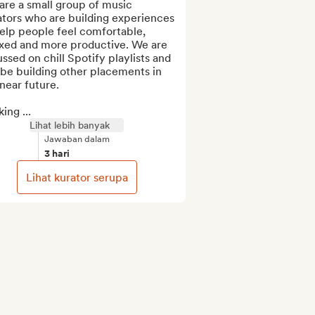
re a small group of music 
tors who are building experiences 
elp people feel comfortable, 
axed and more productive. We are 
ssed on chill Spotify playlists and 
 be building other placements in 
near future.

ing ...
Lihat lebih banyak
Jawaban dalam
3 hari
Lihat kurator serupa