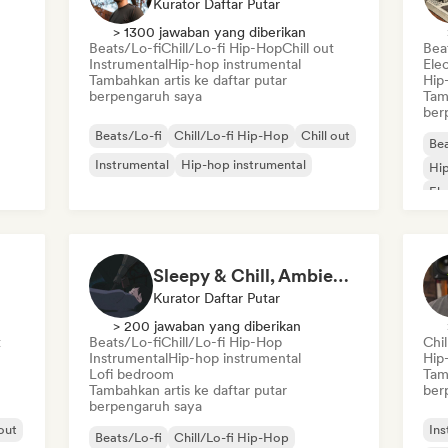
Kurator Daftar Putar
> 1300 jawaban yang diberikan
Beats/Lo-fi
Chill/Lo-fi Hip-Hop
Chill out
Bea
Instrumental
Hip-hop instrumental
Ele
Tambahkan artis ke daftar putar
Hip
berpengaruh saya
Tam
ber
Beats/Lo-fi
Chill/Lo-fi Hip-Hop
Chill out
Bea
Instrumental
Hip-hop instrumental
Hip
Ele
Sleepy & Chill, Ambient Dreams
Kurator Daftar Putar
> 200 jawaban yang diberikan
t
Beats/Lo-fi
Chill/Lo-fi Hip-Hop
Chi
Instrumental
Hip-hop instrumental
Hip
Lofi bedroom
Tam
Tambahkan artis ke daftar putar
ber
berpengaruh saya
 out
Ins
Beats/Lo-fi
Chill/Lo-fi Hip-Hop