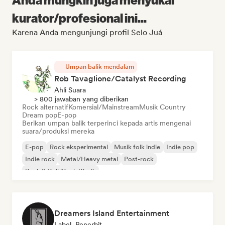
kurator/profesional ini...
Karena Anda mengunjungi profil Selo Juá
Umpan balik mendalam
Rob Tavaglione/Catalyst Recording
Ahli Suara
> 800 jawaban yang diberikan
Rock alternatif
Komersial/Mainstream
Musik Country
Dream pop
E-pop
Berikan umpan balik terperinci kepada artis mengenai
suara/produksi mereka
E-pop
Rock eksperimental
Musik folk indie
Indie pop
Indie rock
Metal/Heavy metal
Post-rock
Rock & Roll/Rock Klasik
Dreamers Island Entertainment
Label, Penerbit