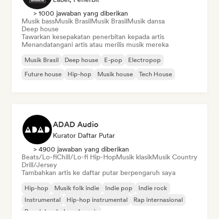
> 1000 jawaban yang diberikan
Musik bass
Musik Brasil
Musik Brasil
Musik dansa
Deep house
Tawarkan kesepakatan penerbitan kepada artis
Menandatangani artis atau merilis musik mereka
Musik Brasil
Deep house
E-pop
Electropop
Future house
Hip-hop
Musik house
Tech House
ADAD Audio
Kurator Daftar Putar
> 4900 jawaban yang diberikan
Beats/Lo-fi
Chill/Lo-fi Hip-Hop
Musik klasik
Musik Country
Drill/Jersey
Tambahkan artis ke daftar putar berpengaruh saya
Hip-hop
Musik folk indie
Indie pop
Indie rock
Instrumental
Hip-hop instrumental
Rap internasional
Rap dalam bahasa Inggris