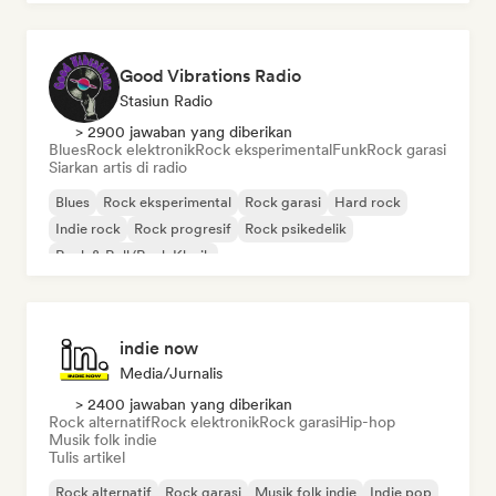
Good Vibrations Radio
Stasiun Radio
> 2900 jawaban yang diberikan
Blues
Rock elektronik
Rock eksperimental
Funk
Rock garasi
Siarkan artis di radio
Blues
Rock eksperimental
Rock garasi
Hard rock
Indie rock
Rock progresif
Rock psikedelik
Rock & Roll/Rock Klasik
indie now
Media/Jurnalis
> 2400 jawaban yang diberikan
Rock alternatif
Rock elektronik
Rock garasi
Hip-hop
Musik folk indie
Tulis artikel
Rock alternatif
Rock garasi
Musik folk indie
Indie pop