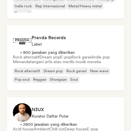
Indie rock
Rap internasional
Metal/Heavy metal
Pop rock
Pravda Records
Label
> 800 jawaban yang diberikan
Rock alternatif
Dream pop
E-pop
Rock garasi
Indie pop
Menandatangani artis atau merilis musik mereka
Rock alternatif
Dream pop
Rock garasi
New wave
Pop soul
Reggae
Shoegaze
Soul
N3UX
Kurator Daftar Putar
> 2800 jawaban yang diberikan
Acid house
Ambient
Chill out
Deep house
E-pop