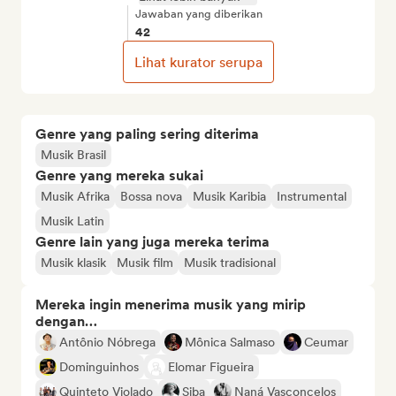
Jawaban yang diberikan
42
Lihat kurator serupa
Genre yang paling sering diterima
Musik Brasil
Genre yang mereka sukai
Musik Afrika
Bossa nova
Musik Karibia
Instrumental
Musik Latin
Genre lain yang juga mereka terima
Musik klasik
Musik film
Musik tradisional
Mereka ingin menerima musik yang mirip
dengan…
Antônio Nóbrega
Mônica Salmaso
Ceumar
Dominguinhos
Elomar Figueira
Quinteto Violado
Siba
Naná Vasconcelos