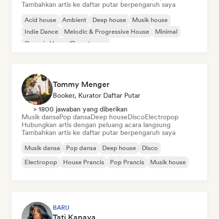
Tambahkan artis ke daftar putar berpengaruh saya
Acid house
Ambient
Deep house
Musik house
Indie Dance
Melodic & Progressive House
Minimal
Organic House/Downtempo
Tommy Menger
Booker, Kurator Daftar Putar
> 1800 jawaban yang diberikan
Musik dansa
Pop dansa
Deep house
Disco
Electropop
Hubungkan artis dengan peluang acara langsung
Tambahkan artis ke daftar putar berpengaruh saya
Musik dansa
Pop dansa
Deep house
Disco
Electropop
House Prancis
Pop Prancis
Musik house
BARU
Tati Kapaya