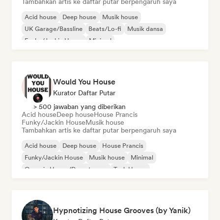
Tambahkan artis ke daftar putar berpengaruh saya
Acid house
Deep house
Musik house
UK Garage/Bassline
Beats/Lo-fi
Musik dansa
Funky/Jackin House
Minimal
Would You House
Kurator Daftar Putar
> 500 jawaban yang diberikan
Acid house
Deep house
House Prancis
Funky/Jackin House
Musik house
Tambahkan artis ke daftar putar berpengaruh saya
Acid house
Deep house
House Prancis
Funky/Jackin House
Musik house
Minimal
Organic House/Downtempo
Tech House
Hypnotizing House Grooves (by Yanik)