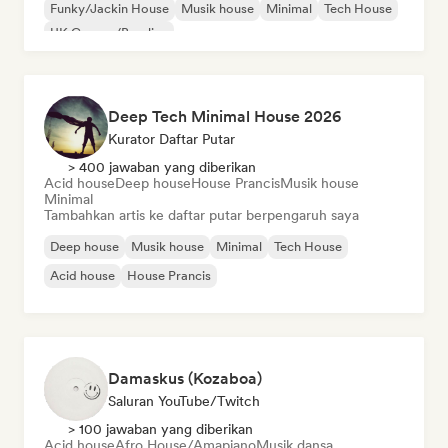
Funky/Jackin House
Musik house
Minimal
Tech House
UK Garage/Bassline
Deep Tech Minimal House 2026
Kurator Daftar Putar
> 400 jawaban yang diberikan
Acid house
Deep house
House Prancis
Musik house
Minimal
Tambahkan artis ke daftar putar berpengaruh saya
Deep house
Musik house
Minimal
Tech House
Acid house
House Prancis
Damaskus (Kozaboa)
Saluran YouTube/Twitch
> 100 jawaban yang diberikan
Acid house
Afro House/Amapiano
Musik dansa