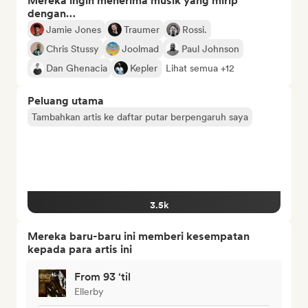
Mereka ingin menerima musik yang mirip
dengan…
Jamie Jones
Traumer
Rossi.
Chris Stussy
Joolmad
Paul Johnson
Dan Ghenacia
Kepler
Lihat semua +12
Peluang utama
Tambahkan artis ke daftar putar berpengaruh saya
3.5k
Mereka baru-baru ini memberi kesempatan
kepada para artis ini
From 93 ‘til
Ellerby