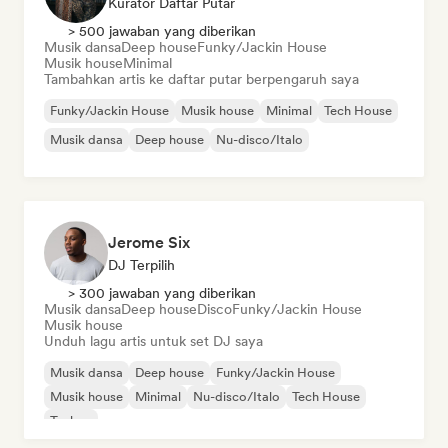
Kurator Daftar Putar
> 500 jawaban yang diberikan
Musik dansa
Deep house
Funky/Jackin House
Musik house
Minimal
Tambahkan artis ke daftar putar berpengaruh saya
Funky/Jackin House
Musik house
Minimal
Tech House
Musik dansa
Deep house
Nu-disco/Italo
Jerome Six
DJ Terpilih
> 300 jawaban yang diberikan
Musik dansa
Deep house
Disco
Funky/Jackin House
Musik house
Unduh lagu artis untuk set DJ saya
Musik dansa
Deep house
Funky/Jackin House
Musik house
Minimal
Nu-disco/Italo
Tech House
Techno