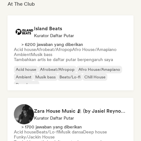
At The Club
Island Beats
Kurator Daftar Putar
> 6200 jawaban yang diberikan
Acid house
Afrobeat/Afropop
Afro House/Amapiano
Ambient
Musik bass
Tambahkan artis ke daftar putar berpengaruh saya
Acid house
Afrobeat/Afropop
Afro House/Amapiano
Ambient
Musik bass
Beats/Lo-fi
Chill House
Deep house
Zara House Music 🫂 (by Jasiel Reynoso)
Kurator Daftar Putar
> 1700 jawaban yang diberikan
Acid house
Beats/Lo-fi
Musik dansa
Deep house
Funky/Jackin House