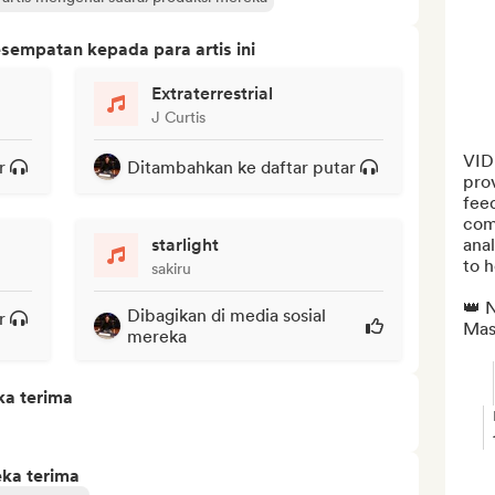
sempatan kepada para artis ini
Extraterrestrial
J Curtis
VID
r
Ditambahkan ke daftar putar
prov
feed
comp
starlight
anal
to h
sakiru
👑 N
Dibagikan di media sosial
r
Mast
mereka
ka terima
eka terima