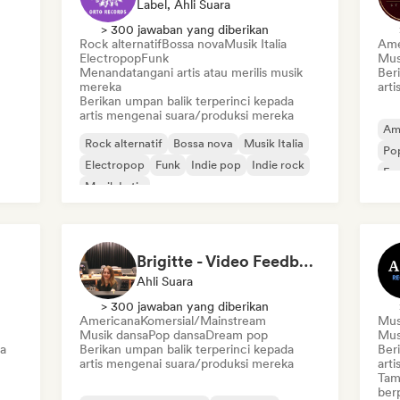
Label, Ahli Suara
> 300 jawaban yang diberikan
Rock alternatif
Bossa nova
Musik Italia
Ame
Electropop
Funk
Mus
Menandatangani artis atau merilis musik
Ber
mereka
art
Berikan umpan balik terperinci kepada
artis mengenai suara/produksi mereka
Am
Rock alternatif
Bossa nova
Musik Italia
Po
Electropop
Funk
Indie pop
Indie rock
Fu
Musik Latin
Brigitte - Video Feedback
Ahli Suara
> 300 jawaban yang diberikan
Americana
Komersial/Mainstream
Musi
Musik dansa
Pop dansa
Dream pop
Mus
a
Berikan umpan balik terperinci kepada
Ber
artis mengenai suara/produksi mereka
art
Tam
ber