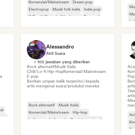
Komersial/Mainstream
Dream pop
Mus
Electropop
Musik folk indie
Indie pop
Mu
K-Pop/J-Pop
Lofi bedroom
Pop soul
Ind
Alessandro
Ahli Suara
< 100 jawaban yang diberikan
Rock alternatif
Musik Italia
Aci
Chill/Lo-fi Hip-Hop
Komersial/Mainstream
Kom
a
E-pop
Pop
Berikan umpan balik terperinci kepada
Ber
artis mengenai suara/produksi mereka
arti
Taw
arti
Men
Rock alternatif
Musik Italia
mer
al
Komersial/Mainstream
Hip-hop
Ac
ave
Indie pop
Indie rock
Pop internasional
Ko
R&B
Po