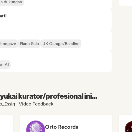
a dukungan
ati
Shoegaze
Piano Solo
UK Garage/Bassline
an AI
kai kurator/profesional ini...
o_Essig - Video Feedback
Orto Records