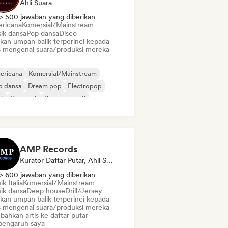
Ahli Suara
> 500 jawaban yang diberikan
ricana
Komersial/Mainstream
ik dansa
Pop dansa
Disco
ikan umpan balik terperinci kepada
is mengenai suara/produksi mereka
ericana
Komersial/Mainstream
p dansa
Dream pop
Electropop
nk
Pop rock
Pop progresif
AMP Records
Kurator Daftar Putar, Ahli Suara
> 600 jawaban yang diberikan
k Italia
Komersial/Mainstream
ik dansa
Deep house
Drill/Jersey
ikan umpan balik terperinci kepada
is mengenai suara/produksi mereka
bahkan artis ke daftar putar
pengaruh saya