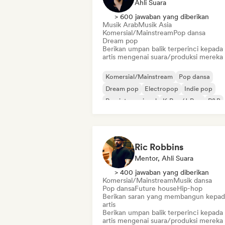
Ahli Suara
> 600 jawaban yang diberikan
Musik Arab
Musik Asia
Komersial/Mainstream
Pop dansa
Dream pop
Berikan umpan balik terperinci kepada
artis mengenai suara/produksi mereka
Komersial/Mainstream
Pop dansa
Dream pop
Electropop
Indie pop
Pop internasional
K-Pop/J-Pop
R&B
Ric Robbins
Mentor, Ahli Suara
> 400 jawaban yang diberikan
Komersial/Mainstream
Musik dansa
Pop dansa
Future house
Hip-hop
Berikan saran yang membangun kepad
artis
Berikan umpan balik terperinci kepada
artis mengenai suara/produksi mereka