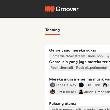
Tentang
Genre yang mereka sukai
Komersial/Mainstream
Indie pop
Sy
Genre lain yang juga mereka ter
Rock alternatif
Rock eksperimental
Mereka ingin menerima musik ya
Lana Del Rey
Billie Eilish
C
Justin Bieber
Justin Timberla
Peluang utama
Berikan umpan balik terperinci kepada