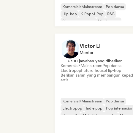
Komersial/Mainstream
Pop dansa
Hip-hop
K-Pop/J-Pop
R&B
Singer-songwriter
Musik dansa
Future house
Victor Li
Mentor
> 100 jawaban yang diberikan
Komersial/Mainstream
Pop dansa
Electropop
Future house
Hip-hop
Berikan saran yang membangun kepad
artis
Komersial/Mainstream
Pop dansa
Electropop
Indie pop
Pop internasion
Pop Latin
Metal/Heavy metal
New w