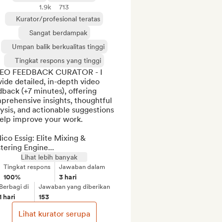
1.9k
713
Kurator/profesional teratas
Sangat berdampak
Umpan balik berkualitas tinggi
Tingkat respons yang tinggi
EO FEEDBACK CURATOR - I 
ide detailed, in-depth video 
back (+7 minutes), offering 
rehensive insights, thoughtful 
ysis, and actionable suggestions 
elp improve your work.

ico Essig: Elite Mixing & 
ering Engine...
Lihat lebih banyak
Tingkat respons
Jawaban dalam
100%
3 hari
Berbagi di
Jawaban yang diberikan
1 hari
153
Lihat kurator serupa