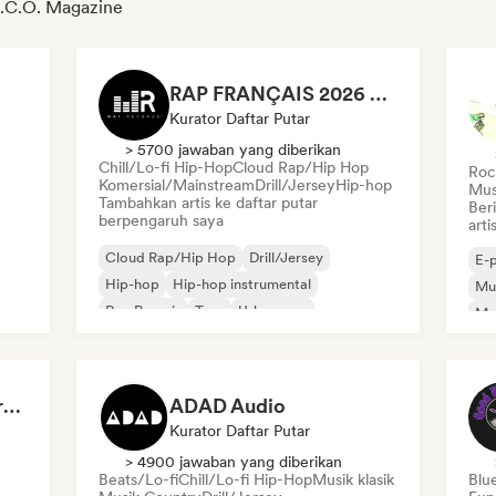
A.C.O. Magazine
RAP FRANÇAIS 2026 🔥🇫🇷 (Way Records)
Kurator Daftar Putar
> 5700 jawaban yang diberikan
Chill/Lo-fi Hip-Hop
Cloud Rap/Hip Hop
Rock
Komersial/Mainstream
Drill/Jersey
Hip-hop
Mus
Tambahkan artis ke daftar putar
Ber
berpengaruh saya
art
Cloud Rap/Hip Hop
Drill/Jersey
E-
Hip-hop
Hip-hop instrumental
Mus
Rap Prancis
Trap
Urban pop
Me
Chill/Lo-fi Hip-Hop
Roc
Dreamers Island Entertainment
ADAD Audio
Kurator Daftar Putar
> 4900 jawaban yang diberikan
Beats/Lo-fi
Chill/Lo-fi Hip-Hop
Musik klasik
Blu