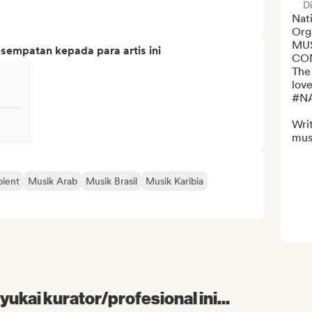
D
Nati
Orga
MUS
sempatan kepada para artis ini
CON
The
love
#NA
Writ
mus
ient
Musik Arab
Musik Brasil
Musik Karibia
kai kurator/profesional ini...