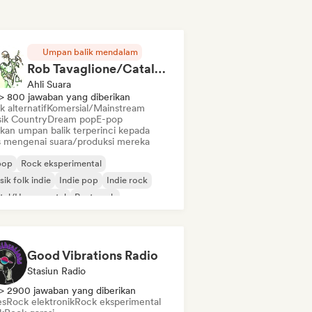
Umpan balik mendalam
Rob Tavaglione/Catalyst Recording
Ahli Suara
> 800 jawaban yang diberikan
 alternatif
Komersial/Mainstream
ik Country
Dream pop
E-pop
ikan umpan balik terperinci kepada
is mengenai suara/produksi mereka
pop
Rock eksperimental
ik folk indie
Indie pop
Indie rock
tal/Heavy metal
Post-rock
k & Roll/Rock Klasik
Good Vibrations Radio
Stasiun Radio
> 2900 jawaban yang diberikan
es
Rock elektronik
Rock eksperimental