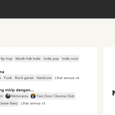
Hip-hop
Musik folk indie
Indie pop
Indie rock
ima
a
Funk
Rock garasi
Hardcore
Lihat semua +4
ng mirip dengan…
zz
Motorama
Two Door Cinema Club
Jesse Baez
Lihat semua +3