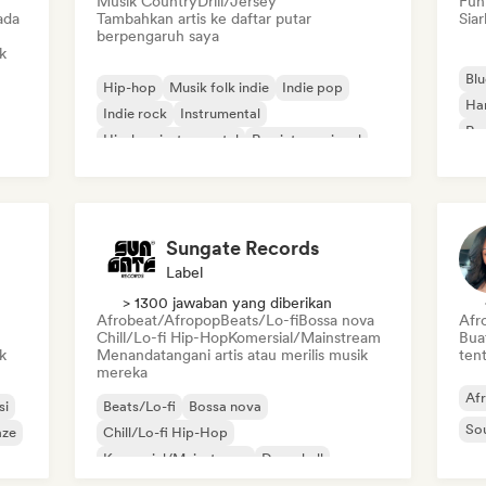
Musik Country
Drill/Jersey
Fun
ada
Tambahkan artis ke daftar putar
Siar
berpengaruh saya
k
Blu
Hip-hop
Musik folk indie
Indie pop
Ha
Indie rock
Instrumental
Roc
Hip-hop instrumental
Rap internasional
Rap dalam bahasa Inggris
Sungate Records
Label
> 1300 jawaban yang diberikan
Afrobeat/Afropop
Beats/Lo-fi
Bossa nova
Afr
Chill/Lo-fi Hip-Hop
Komersial/Mainstream
Bua
k
Menandatangani artis atau merilis musik
tent
mereka
Af
si
Beats/Lo-fi
Bossa nova
So
aze
Chill/Lo-fi Hip-Hop
Komersial/Mainstream
Dancehall
Pop dansa
Hip-hop
Pop soul