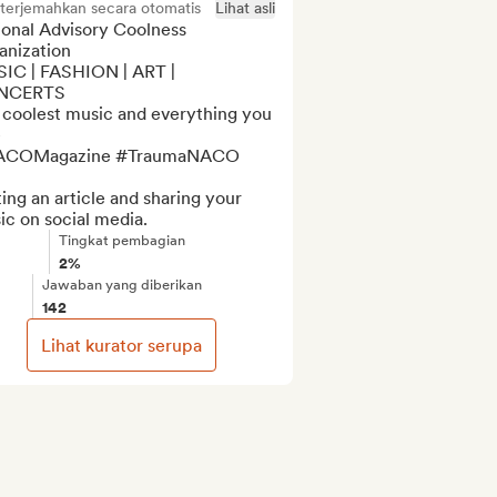
iterjemahkan secara otomatis
Lihat asli
onal Advisory Coolness 
nization

IC | FASHION | ART | 
CERTS

 coolest music and everything you 


COMagazine #TraumaNACO

ing an article and sharing your 
ic on social media.
Tingkat pembagian
2%
Jawaban yang diberikan
142
Lihat kurator serupa