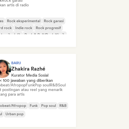
k
Rock garasi
kan artis di radio
es
Rock eksperimental
Rock garasi
rd rock
Indie rock
Rock progresif
k psikedelik
Rock & Roll/Rock Klasik
BARU
Zhakira Razhé
Kurator Media Sosial
< 100 jawaban yang diberikan
obeat/Afropop
Funk
Pop soul
R&B
Soul
t postingan atau reel yang menarik
ang para artis
robeat/Afropop
Funk
Pop soul
R&B
ul
Urban pop