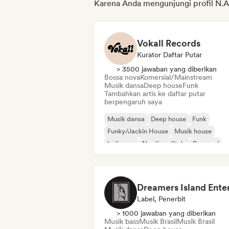
Karena Anda mengunjungi profil N.
Vokall Records
Kurator Daftar Putar
> 3500 jawaban yang diberikan
Bossa nova
Komersial/Mainstream
Musik dansa
Deep house
Funk
Tambahkan artis ke daftar putar
berpengaruh saya
Musik dansa
Deep house
Funk
Funky/Jackin House
Musik house
Indie pop
Nu-disco/Italo
Pop soul
Label, Penerbit
> 1000 jawaban yang diberikan
Musik bass
Musik Brasil
Musik Brasil