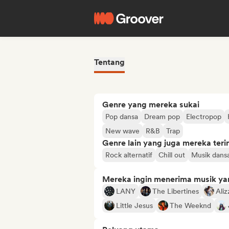
Tentang
Genre yang mereka sukai
Pop dansa
Dream pop
Electropop
New wave
R&B
Trap
Genre lain yang juga mereka ter
Rock alternatif
Chill out
Musik dans
Mereka ingin menerima musik ya
LANY
The Libertines
Aliz
Little Jesus
The Weeknd