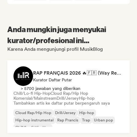
Anda mungkin juga menyukai
kurator/profesional ini...
Karena Anda mengunjungi profil MusikBlog
RAP FRANÇAIS 2026 🔥🇫🇷 (Way Records)
Kurator Daftar Putar
> 5700 jawaban yang diberikan
Chill/Lo-fi Hip-Hop
Cloud Rap/Hip Hop
Komersial/Mainstream
Drill/Jersey
Hip-hop
Tambahkan artis ke daftar putar berpengaruh saya
Cloud Rap/Hip Hop
Drill/Jersey
Hip-hop
Hip-hop instrumental
Rap Prancis
Trap
Urban pop
Chill/Lo-fi Hip-Hop