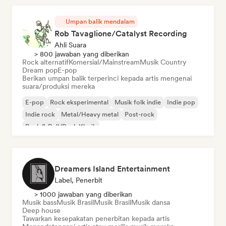
Umpan balik mendalam
Rob Tavaglione/Catalyst Recording
Ahli Suara
> 800 jawaban yang diberikan
Rock alternatif
Komersial/Mainstream
Musik Country
Dream pop
E-pop
Berikan umpan balik terperinci kepada artis mengenai
suara/produksi mereka
E-pop
Rock eksperimental
Musik folk indie
Indie pop
Indie rock
Metal/Heavy metal
Post-rock
Rock & Roll/Rock Klasik
Dreamers Island Entertainment
Label, Penerbit
> 1000 jawaban yang diberikan
Musik bass
Musik Brasil
Musik Brasil
Musik dansa
Deep house
Tawarkan kesepakatan penerbitan kepada artis