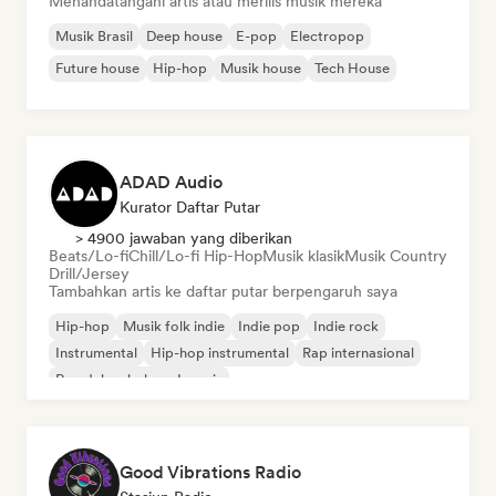
Menandatangani artis atau merilis musik mereka
Musik Brasil
Deep house
E-pop
Electropop
Future house
Hip-hop
Musik house
Tech House
ADAD Audio
Kurator Daftar Putar
> 4900 jawaban yang diberikan
Beats/Lo-fi
Chill/Lo-fi Hip-Hop
Musik klasik
Musik Country
Drill/Jersey
Tambahkan artis ke daftar putar berpengaruh saya
Hip-hop
Musik folk indie
Indie pop
Indie rock
Instrumental
Hip-hop instrumental
Rap internasional
Rap dalam bahasa Inggris
Good Vibrations Radio