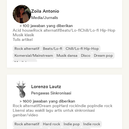
Zoila Antonio
Media/Jurnalis
> 100 jawaban yang diberikan
Acid house
Rock alternatif
Beats/Lo-fi
Chill/Lo-fi Hip-Hop
Musik klasik
Tulis artikel
Rock alternatif
Beats/Lo-fi
Chill/Lo-fi Hip-Hop
Komersial/Mainstream
Musik dansa
Disco
Dream pop
Musik house
Lorenzo Lautz
Pengawas Sinkronisasi
> 1600 jawaban yang diberikan
Rock alternatif
Dream pop
Hard rock
Indie pop
Indie rock
Lisensi atau wakili lagu artis untuk sinkronisasi
gambar/video
Rock alternatif
Hard rock
Indie pop
Indie rock