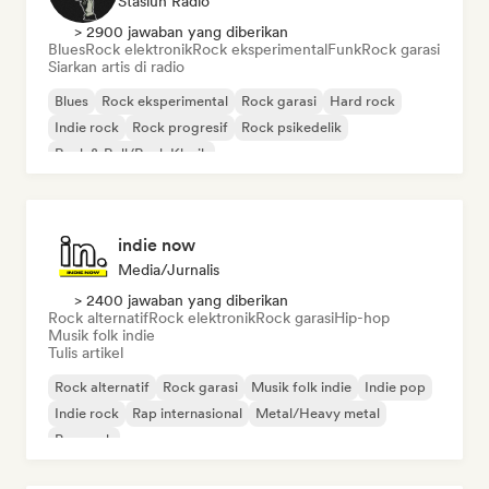
Stasiun Radio
> 2900 jawaban yang diberikan
Blues
Rock elektronik
Rock eksperimental
Funk
Rock garasi
Siarkan artis di radio
Blues
Rock eksperimental
Rock garasi
Hard rock
Indie rock
Rock progresif
Rock psikedelik
Rock & Roll/Rock Klasik
indie now
Media/Jurnalis
> 2400 jawaban yang diberikan
Rock alternatif
Rock elektronik
Rock garasi
Hip-hop
Musik folk indie
Tulis artikel
Rock alternatif
Rock garasi
Musik folk indie
Indie pop
Indie rock
Rap internasional
Metal/Heavy metal
Pop rock