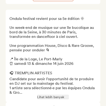
Ondula festival revient pour sa 5e édition 🌞

Un week-end de musique sur une île bucolique au 
bord de la Seine, à 30 minutes de Paris, 
transformée en dancefloor à ciel ouvert.

Une programmation House, Disco & Rare Groove, 
pensée pour onduler 🌀

📍 Île de la Loge, Le Port-Marly 

⏰ samedi 13 & dimanche 14 juin 2026 

🎧 TREMPLIN ARTISTES

Candidate pour avoir l’opportunité de te produire 
en DJ set sur la mainstage du festival. 

1 artiste sera sélectionné·e par les équipes Ondula 
& Gro...
Lihat lebih banyak