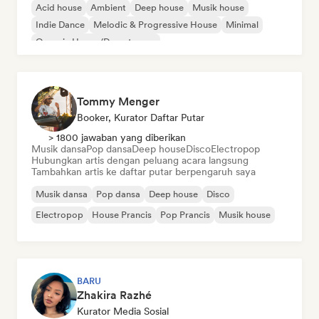
Acid house
Ambient
Deep house
Musik house
Indie Dance
Melodic & Progressive House
Minimal
Organic House/Downtempo
Tommy Menger
Booker, Kurator Daftar Putar
> 1800 jawaban yang diberikan
Musik dansa
Pop dansa
Deep house
Disco
Electropop
Hubungkan artis dengan peluang acara langsung
Tambahkan artis ke daftar putar berpengaruh saya
Musik dansa
Pop dansa
Deep house
Disco
Electropop
House Prancis
Pop Prancis
Musik house
BARU
Zhakira Razhé
Kurator Media Sosial