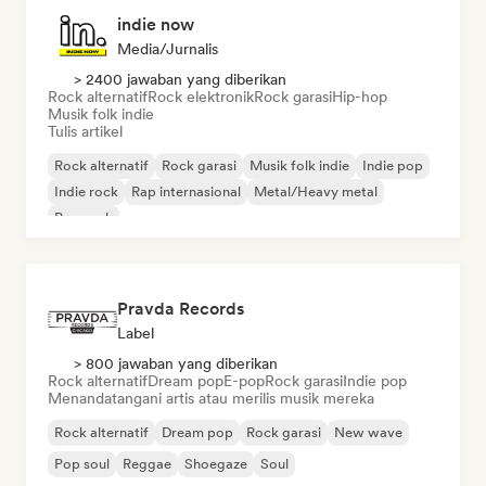
indie now
Media/Jurnalis
> 2400 jawaban yang diberikan
Rock alternatif
Rock elektronik
Rock garasi
Hip-hop
Musik folk indie
Tulis artikel
Rock alternatif
Rock garasi
Musik folk indie
Indie pop
Indie rock
Rap internasional
Metal/Heavy metal
Pop rock
Pravda Records
Label
> 800 jawaban yang diberikan
Rock alternatif
Dream pop
E-pop
Rock garasi
Indie pop
Menandatangani artis atau merilis musik mereka
Rock alternatif
Dream pop
Rock garasi
New wave
Pop soul
Reggae
Shoegaze
Soul