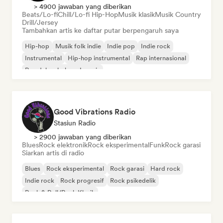
> 4900 jawaban yang diberikan
Beats/Lo-fi
Chill/Lo-fi Hip-Hop
Musik klasik
Musik Country
Drill/Jersey
Tambahkan artis ke daftar putar berpengaruh saya
Hip-hop
Musik folk indie
Indie pop
Indie rock
Instrumental
Hip-hop instrumental
Rap internasional
Rap dalam bahasa Inggris
Good Vibrations Radio
Stasiun Radio
> 2900 jawaban yang diberikan
Blues
Rock elektronik
Rock eksperimental
Funk
Rock garasi
Siarkan artis di radio
Blues
Rock eksperimental
Rock garasi
Hard rock
Indie rock
Rock progresif
Rock psikedelik
Rock & Roll/Rock Klasik