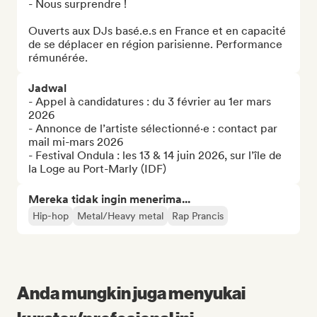
- Nous surprendre !

Ouverts aux DJs basé.e.s en France et en capacité 
de se déplacer en région parisienne. Performance 
rémunérée.
Jadwal
- Appel à candidatures : du 3 février au 1er mars 
2026

- Annonce de l’artiste sélectionné·e : contact par 
mail mi-mars 2026

- Festival Ondula : les 13 & 14 juin 2026, sur l’île de 
la Loge au Port-Marly (IDF)
Mereka tidak ingin menerima...
Hip-hop
Metal/Heavy metal
Rap Prancis
Anda mungkin juga menyukai