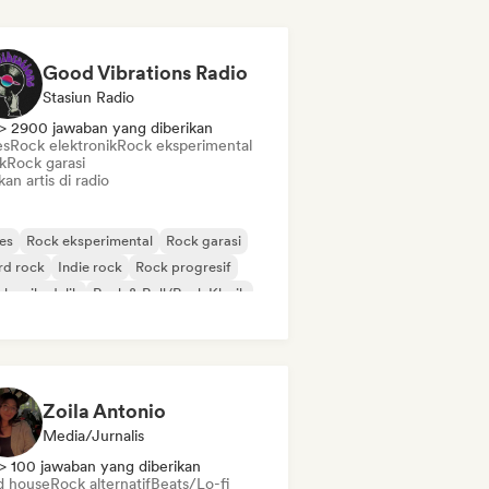
Good Vibrations Radio
Stasiun Radio
> 2900 jawaban yang diberikan
es
Rock elektronik
Rock eksperimental
k
Rock garasi
kan artis di radio
es
Rock eksperimental
Rock garasi
rd rock
Indie rock
Rock progresif
k psikedelik
Rock & Roll/Rock Klasik
Zoila Antonio
Media/Jurnalis
> 100 jawaban yang diberikan
d house
Rock alternatif
Beats/Lo-fi