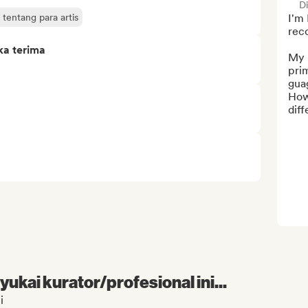
D
tentang para artis
I'm 
reco
ka terima
My 
prim
guag
How
diff
kai kurator/profesional ini...
i