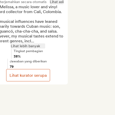
iterjemahkan secara otomatis
Lihat asli
Melissa, a music lover and vinyl 
rd collector from Cali, Colombia.

musical influences have leaned 
arily towards Cuban music: son, 
uancó, cha-cha-cha, and salsa. 
ever, my musical tastes extend to 
erent genres, incl...
Lihat lebih banyak
Tingkat pembagian
38%
Jawaban yang diberikan
79
Lihat kurator serupa