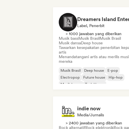
Label, Penerbit
> 1000 jawaban yang diberikan
Musik bass
Musik Brasil
Musik Brasil
Musik dansa
Deep house
Tawarkan kesepakatan penerbitan kep
artis
Menandatangani artis atau merilis musi
mereka
Musik Brasil
Deep house
E-pop
Electropop
Future house
Hip-hop
Musik house
Tech House
indie now
Media/Jurnalis
> 2400 jawaban yang diberikan
Rock alternatif
Rock elektronik
Rock gar