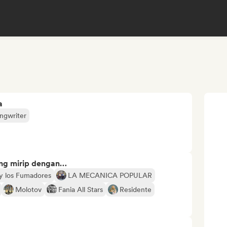
a
ngwriter
ng mirip dengan…
 y los Fumadores
LA MECANICA POPULAR
Molotov
Fania All Stars
Residente