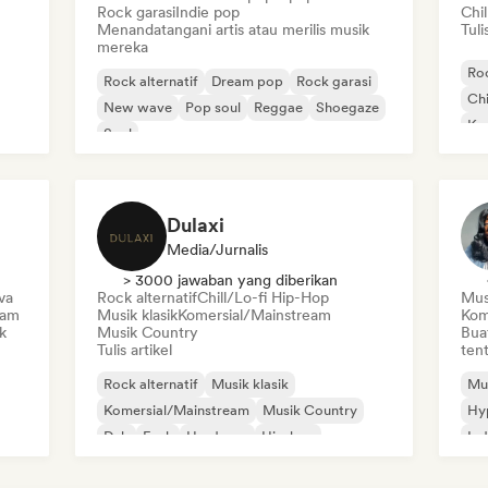
Rock garasi
Indie pop
Chi
Menandatangani artis atau merilis musik
Tuli
mereka
Roc
Rock alternatif
Dream pop
Rock garasi
Chi
New wave
Pop soul
Reggae
Shoegaze
Ko
Soul
Di
Dulaxi
Media/Jurnalis
> 3000 jawaban yang diberikan
va
Rock alternatif
Chill/Lo-fi Hip-Hop
Mus
eam
Musik klasik
Komersial/Mainstream
Kom
k
Musik Country
Bua
Tulis artikel
tent
Rock alternatif
Musik klasik
Mus
Komersial/Mainstream
Musik Country
Hy
Dub
Funk
Hardcore
Hip-hop
Ind