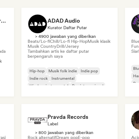
Dreamers Island Entertainment
ADAD Audio
Kurator Daftar Putar
> 4900 jawaban yang diberikan
Beats/Lo-fi
Chill/Lo-fi Hip-Hop
Musik klasik
Blu
Musik Country
Drill/Jersey
Fun
ada
Tambahkan artis ke daftar putar
Siar
berpengaruh saya
k
Blu
Hip-hop
Musik folk indie
Indie pop
Ha
Indie rock
Instrumental
Roc
Hip-hop instrumental
Rap internasional
Rap dalam bahasa Inggris
Pravda Records
Label
> 800 jawaban yang diberikan
asi
Rock alternatif
Dream pop
E-pop
Aci