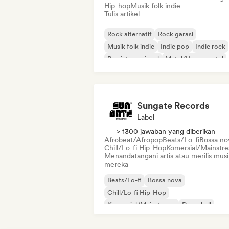
Hip-hop
Musik folk indie
Tulis artikel
Rock alternatif
Rock garasi
Musik folk indie
Indie pop
Indie rock
Rap internasional
Metal/Heavy metal
Pop rock
Sungate Records
Label
> 1300 jawaban yang diberikan
Afrobeat/Afropop
Beats/Lo-fi
Bossa no
Chill/Lo-fi Hip-Hop
Komersial/Mainstr
Menandatangani artis atau merilis musi
mereka
Beats/Lo-fi
Bossa nova
Chill/Lo-fi Hip-Hop
Komersial/Mainstream
Dancehall
Pop dansa
Hip-hop
Pop soul