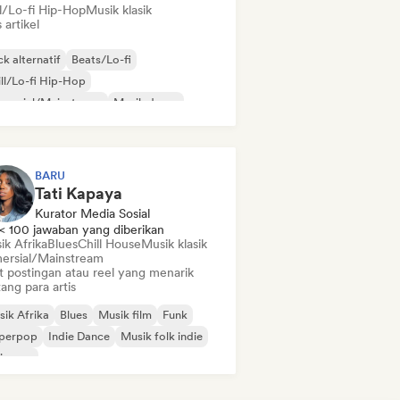
ll/Lo-fi Hip-Hop
Musik klasik
s artikel
k alternatif
Beats/Lo-fi
ll/Lo-fi Hip-Hop
mersial/Mainstream
Musik dansa
sco
Dream pop
Musik house
BARU
Tati Kapaya
Kurator Media Sosial
< 100 jawaban yang diberikan
ik Afrika
Blues
Chill House
Musik klasik
ersial/Mainstream
t postingan atau reel yang menarik
ang para artis
ik Afrika
Blues
Musik film
Funk
perpop
Indie Dance
Musik folk indie
ie pop