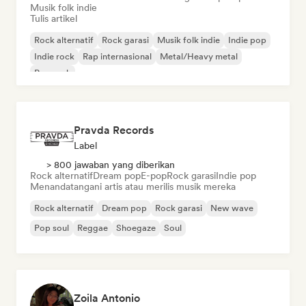
Musik folk indie
Tulis artikel
Rock alternatif
Rock garasi
Musik folk indie
Indie pop
Indie rock
Rap internasional
Metal/Heavy metal
Pop rock
Pravda Records
Label
> 800 jawaban yang diberikan
Rock alternatif
Dream pop
E-pop
Rock garasi
Indie pop
Menandatangani artis atau merilis musik mereka
Rock alternatif
Dream pop
Rock garasi
New wave
Pop soul
Reggae
Shoegaze
Soul
Zoila Antonio