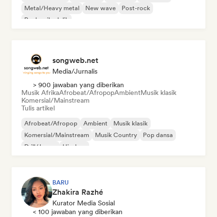
Metal/Heavy metal
New wave
Post-rock
Rock psikedelik
songweb.net
Media/Jurnalis
> 900 jawaban yang diberikan
Musik Afrika
Afrobeat/Afropop
Ambient
Musik klasik
Komersial/Mainstream
Tulis artikel
Afrobeat/Afropop
Ambient
Musik klasik
Komersial/Mainstream
Musik Country
Pop dansa
Drill/Jersey
Hip-hop
BARU
Zhakira Razhé
Kurator Media Sosial
< 100 jawaban yang diberikan