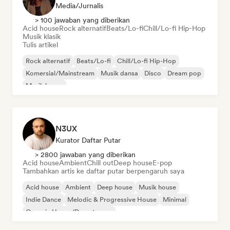
Media/Jurnalis
> 100 jawaban yang diberikan
Acid house
Rock alternatif
Beats/Lo-fi
Chill/Lo-fi Hip-Hop
Musik klasik
Tulis artikel
Rock alternatif
Beats/Lo-fi
Chill/Lo-fi Hip-Hop
Komersial/Mainstream
Musik dansa
Disco
Dream pop
Musik house
N3UX
Kurator Daftar Putar
> 2800 jawaban yang diberikan
Acid house
Ambient
Chill out
Deep house
E-pop
Tambahkan artis ke daftar putar berpengaruh saya
Acid house
Ambient
Deep house
Musik house
Indie Dance
Melodic & Progressive House
Minimal
Organic House/Downtempo