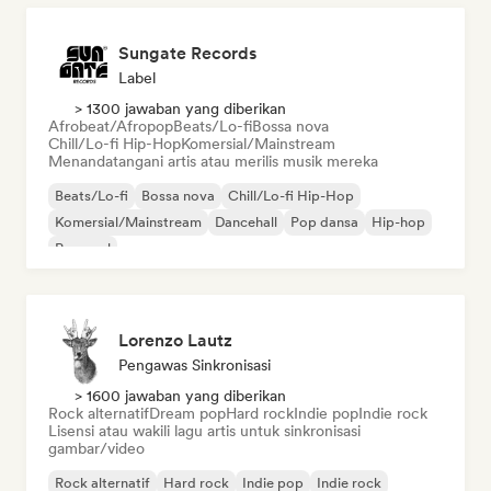
Sungate Records
Label
> 1300 jawaban yang diberikan
Afrobeat/Afropop
Beats/Lo-fi
Bossa nova
Chill/Lo-fi Hip-Hop
Komersial/Mainstream
Menandatangani artis atau merilis musik mereka
Beats/Lo-fi
Bossa nova
Chill/Lo-fi Hip-Hop
Komersial/Mainstream
Dancehall
Pop dansa
Hip-hop
Pop soul
Lorenzo Lautz
Pengawas Sinkronisasi
> 1600 jawaban yang diberikan
Rock alternatif
Dream pop
Hard rock
Indie pop
Indie rock
Lisensi atau wakili lagu artis untuk sinkronisasi
gambar/video
Rock alternatif
Hard rock
Indie pop
Indie rock