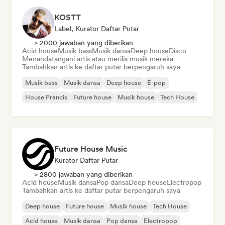
KOSTT
Label, Kurator Daftar Putar
> 2000 jawaban yang diberikan
Acid house
Musik bass
Musik dansa
Deep house
Disco
Menandatangani artis atau merilis musik mereka
Tambahkan artis ke daftar putar berpengaruh saya
Musik bass
Musik dansa
Deep house
E-pop
House Prancis
Future house
Musik house
Tech House
Future House Music
Kurator Daftar Putar
> 2800 jawaban yang diberikan
Acid house
Musik dansa
Pop dansa
Deep house
Electropop
Tambahkan artis ke daftar putar berpengaruh saya
Deep house
Future house
Musik house
Tech House
Acid house
Musik dansa
Pop dansa
Electropop