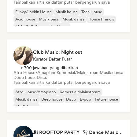
Tambahkan artis ke daftar putar berpengaruh saya
Funky/Jackin House
Musik house
Tech House
Acid house
Musik bass
Musik dansa
House Prancis
Melodic & Progressive House
Club Music: Night out
Kurator Daftar Putar
> 700 jawaban yang diberikan
Afro House/Amapiano
Komersial/Mainstream
Musik dansa
Deep house
Disco
Tambahkan artis ke daftar putar berpengaruh saya
Afro House/Amapiano
Komersial/Mainstream
Musik dansa
Deep house
Disco
E-pop
Future house
Musik house
🌆 ROOFTOP PARTY | 🚀 Dance Music Mix 2026 by Prisma Records