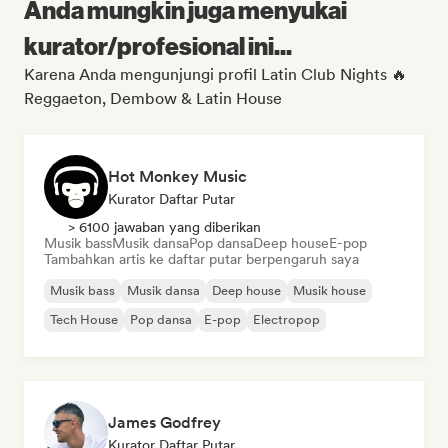
Anda mungkin juga menyukai
kurator/profesional ini...
Karena Anda mengunjungi profil Latin Club Nights 🔥
Reggaeton, Dembow & Latin House
Hot Monkey Music
Kurator Daftar Putar
> 6100 jawaban yang diberikan
Musik bass
Musik dansa
Pop dansa
Deep house
E-pop
Tambahkan artis ke daftar putar berpengaruh saya
Musik bass
Musik dansa
Deep house
Musik house
Tech House
Pop dansa
E-pop
Electropop
James Godfrey
Kurator Daftar Putar