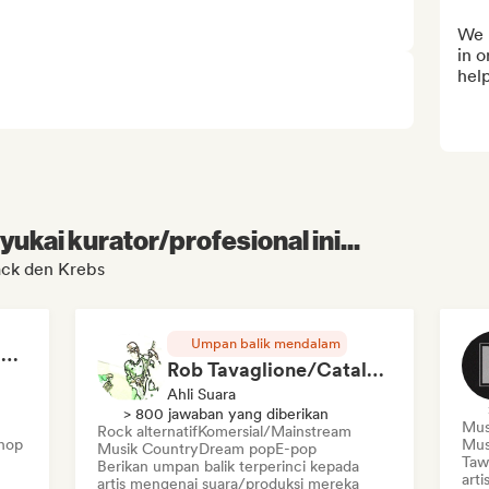
We 
in o
hel
kai kurator/profesional ini...
ack den Krebs
Umpan balik mendalam
RAP FRANÇAIS 2026 🔥🇫🇷 (Way Records)
Rob Tavaglione/Catalyst Recording
Ahli Suara
> 800 jawaban yang diberikan
Mus
Rock alternatif
Komersial/Mainstream
hop
Mus
Musik Country
Dream pop
E-pop
Taw
Berikan umpan balik terperinci kepada
arti
artis mengenai suara/produksi mereka