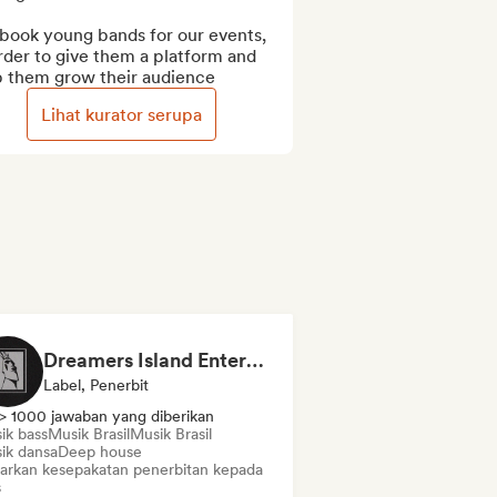
book young bands for our events, 
rder to give them a platform and 
p them grow their audience
Lihat kurator serupa
Dreamers Island Entertainment
Label, Penerbit
> 1000 jawaban yang diberikan
ik bass
Musik Brasil
Musik Brasil
ik dansa
Deep house
arkan kesepakatan penerbitan kepada
s