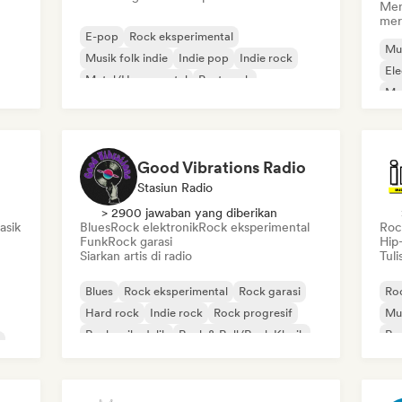
Men
mer
E-pop
Rock eksperimental
Mus
Musik folk indie
Indie pop
Indie rock
El
Metal/Heavy metal
Post-rock
Mu
Rock & Roll/Rock Klasik
Good Vibrations Radio
Stasiun Radio
> 2900 jawaban yang diberikan
asik
Blues
Rock elektronik
Rock eksperimental
Rock
Funk
Rock garasi
Hip
Siarkan artis di radio
Tuli
Blues
Rock eksperimental
Rock garasi
Roc
Hard rock
Indie rock
Rock progresif
Mus
Rock psikedelik
Rock & Roll/Rock Klasik
Rap
Po