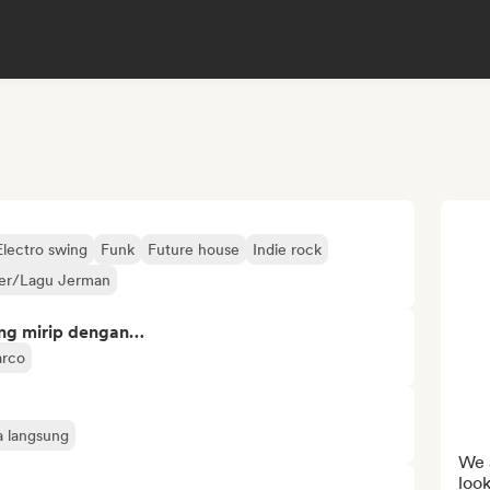
Electro swing
Funk
Future house
Indie rock
er/Lagu Jerman
ng mirip dengan…
rco
a langsung
We 
look