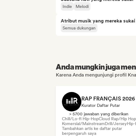
Indie
Melodi
Atribut musik yang mereka sukai
Semua dukungan
Anda mungkin juga menyu
Karena Anda mengunjungi profil Kn
Kurator Daftar Putar
> 5700 jawaban yang diberikan
Chill/Lo-fi Hip-Hop
Cloud Rap/Hip Hop
Komersial/Mainstream
Drill/Jersey
Hip-
Tambahkan artis ke daftar putar
berpengaruh saya