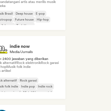
andatangani artis atau merilis musik
eka
ik Brasil
Deep house
E-pop
ectropop
Future house
Hip-hop
sik house
Tech House
indie now
Media/Jurnalis
> 2400 jawaban yang diberikan
 alternatif
Rock elektronik
Rock garasi
-hop
Musik folk indie
s artikel
k alternatif
Rock garasi
ik folk indie
Indie pop
Indie rock
 internasional
Metal/Heavy metal
p rock