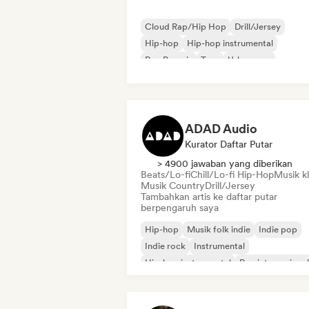
Cloud Rap/Hip Hop
Drill/Jersey
Hip-hop
Hip-hop instrumental
Rap Prancis
Trap
Urban pop
Chill/Lo-fi Hip-Hop
ADAD Audio
Kurator Daftar Putar
> 4900 jawaban yang diberikan
Beats/Lo-fi
Chill/Lo-fi Hip-Hop
Musik kl
Musik Country
Drill/Jersey
Tambahkan artis ke daftar putar
berpengaruh saya
Hip-hop
Musik folk indie
Indie pop
Indie rock
Instrumental
Hip-hop instrumental
Rap internasional
Rap dalam bahasa Inggris