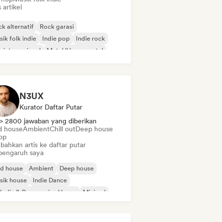
s artikel
k alternatif
Rock garasi
ik folk indie
Indie pop
Indie rock
 internasional
Metal/Heavy metal
p rock
N3UX
Kurator Daftar Putar
> 2800 jawaban yang diberikan
d house
Ambient
Chill out
Deep house
op
bahkan artis ke daftar putar
pengaruh saya
id house
Ambient
Deep house
sik house
Indie Dance
odic & Progressive House
Minimal
ganic House/Downtempo