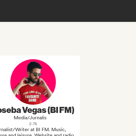
oseba Vegas (BI FM)
Media/Jurnalis
2.7k
nalist/Writer at BI FM. Music, 
ure and leisure. Website and radio 