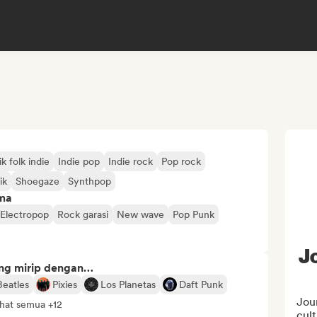
k folk indie
Indie pop
Indie rock
Pop rock
ik
Shoegaze
Synthpop
ima
Electropop
Rock garasi
New wave
Pop Punk
J
ng mirip dengan…
Beatles
Pixies
Los Planetas
Daft Punk
Jour
ihat semua +12
cult