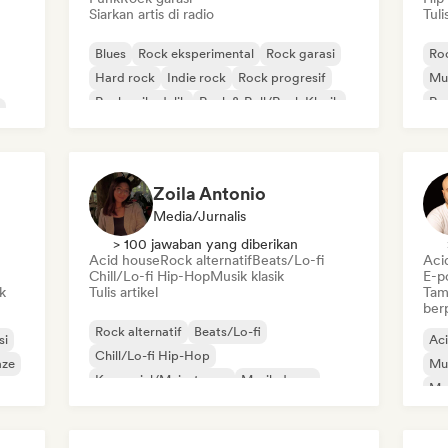
Siarkan artis di radio
Tuli
Blues
Rock eksperimental
Rock garasi
Roc
Hard rock
Indie rock
Rock progresif
Mus
Rock psikedelik
Rock & Roll/Rock Klasik
Rap
Po
Zoila Antonio
Media/Jurnalis
> 100 jawaban yang diberikan
Acid house
Rock alternatif
Beats/Lo-fi
Aci
Chill/Lo-fi Hip-Hop
Musik klasik
E-p
k
Tulis artikel
Tam
ber
Rock alternatif
Beats/Lo-fi
si
Ac
Chill/Lo-fi Hip-Hop
aze
Mu
Komersial/Mainstream
Musik dansa
Mel
Disco
Dream pop
Musik house
Or