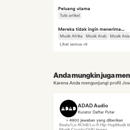
Peluang utama
Tulis artikel
Mereka tidak ingin menerima...
Musik Afrika
Musik Arab
Musik Asia
Lihat semua +9
Anda mungkin juga menyu
Karena Anda mengunjungi profil Jos
ADAD Audio
Kurator Daftar Putar
> 4900 jawaban yang diberikan
Beats/Lo-fi
Chill/Lo-fi Hip-Hop
Musik kl
Musik Country
Drill/Jersey