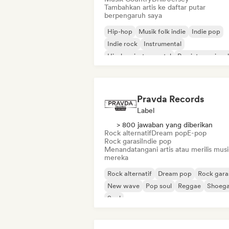
Tambahkan artis ke daftar putar
berpengaruh saya
Hip-hop
Musik folk indie
Indie pop
Indie rock
Instrumental
Hip-hop instrumental
Rap internasional
Rap dalam bahasa Inggris
Pravda Records
Label
> 800 jawaban yang diberikan
Rock alternatif
Dream pop
E-pop
Rock garasi
Indie pop
Menandatangani artis atau merilis musi
mereka
Rock alternatif
Dream pop
Rock gara
New wave
Pop soul
Reggae
Shoeg
Soul