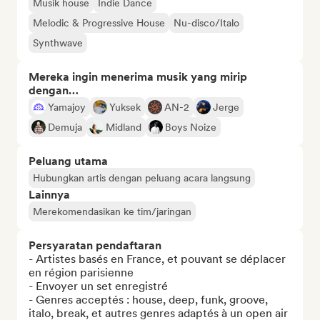
Musik house
Indie Dance
Melodic & Progressive House
Nu-disco/Italo
Synthwave
Mereka ingin menerima musik yang mirip
dengan…
Yamajoy
Yuksek
AN-2
Jerge
Demuja
Midland
Boys Noize
Peluang utama
Hubungkan artis dengan peluang acara langsung
Lainnya
Merekomendasikan ke tim/jaringan
Persyaratan pendaftaran
- Artistes basés en France, et pouvant se déplacer 
en région parisienne

- Envoyer un set enregistré

- Genres acceptés : house, deep, funk, groove, 
italo, break, et autres genres adaptés à un open air
