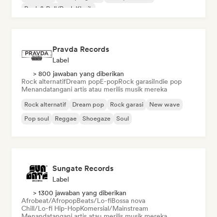
Rock & Roll/Rock Klasik
Pravda Records
Label
> 800 jawaban yang diberikan
Rock alternatif
Dream pop
E-pop
Rock garasi
Indie pop
Menandatangani artis atau merilis musik mereka
Rock alternatif
Dream pop
Rock garasi
New wave
Pop soul
Reggae
Shoegaze
Soul
Sungate Records
Label
> 1300 jawaban yang diberikan
Afrobeat/Afropop
Beats/Lo-fi
Bossa nova
Chill/Lo-fi Hip-Hop
Komersial/Mainstream
Menandatangani artis atau merilis musik mereka