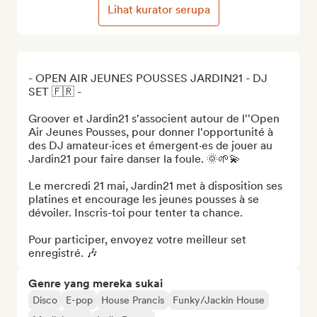
Lihat kurator serupa
- OPEN AIR JEUNES POUSSES JARDIN21 - DJ 
SET 🇫🇷 - 

Groover et Jardin21 s'associent autour de l''Open 
Air Jeunes Pousses, pour donner l'opportunité à 
des DJ amateur·ices et émergent·es de jouer au 
Jardin21 pour faire danser la foule. 🌞🌱💫

Le mercredi 21 mai, Jardin21 met à disposition ses 
platines et encourage les jeunes pousses à se 
dévoiler. Inscris-toi pour tenter ta chance. 

Pour participer, envoyez votre meilleur set 
enregistré. 🎶
Genre yang mereka sukai
Disco
E-pop
House Prancis
Funky/Jackin House