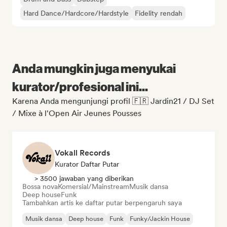
Hard Dance/Hardcore/Hardstyle
Fidelity rendah
Anda mungkin juga menyukai
kurator/profesional ini...
Karena Anda mengunjungi profil 🇫🇷 Jardin21 / DJ Set
/ Mixe à l'Open Air Jeunes Pousses
Vokall Records
Kurator Daftar Putar
> 3500 jawaban yang diberikan
Bossa nova
Komersial/Mainstream
Musik dansa
Deep house
Funk
Tambahkan artis ke daftar putar berpengaruh saya
Musik dansa
Deep house
Funk
Funky/Jackin House