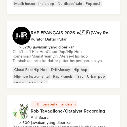
Musik house
Indie pop
Nu-disco/Italo
Pop soul
RAP FRANÇAIS 2026 🔥🇫🇷 (Way Records)
Kurator Daftar Putar
> 5700 jawaban yang diberikan
Chill/Lo-fi Hip-Hop
Cloud Rap/Hip Hop
Komersial/Mainstream
Drill/Jersey
Hip-hop
Tambahkan artis ke daftar putar berpengaruh saya
Cloud Rap/Hip Hop
Drill/Jersey
Hip-hop
Hip-hop instrumental
Rap Prancis
Trap
Urban pop
Chill/Lo-fi Hip-Hop
Umpan balik mendalam
Rob Tavaglione/Catalyst Recording
Ahli Suara
> 800 jawaban yang diberikan