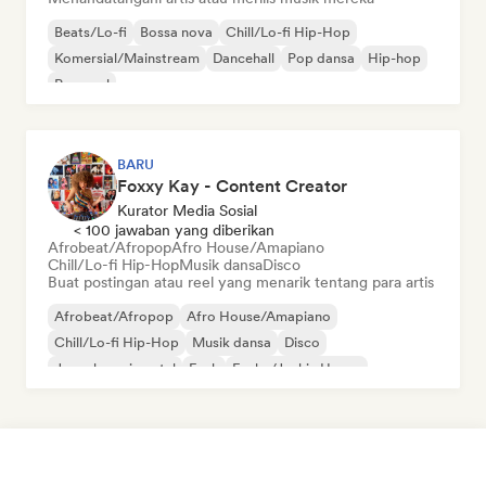
Beats/Lo-fi
Bossa nova
Chill/Lo-fi Hip-Hop
Komersial/Mainstream
Dancehall
Pop dansa
Hip-hop
Pop soul
BARU
Foxxy Kay - Content Creator
Kurator Media Sosial
< 100 jawaban yang diberikan
Afrobeat/Afropop
Afro House/Amapiano
Chill/Lo-fi Hip-Hop
Musik dansa
Disco
Buat postingan atau reel yang menarik tentang para artis
Afrobeat/Afropop
Afro House/Amapiano
Chill/Lo-fi Hip-Hop
Musik dansa
Disco
Jazz eksperimental
Funk
Funky/Jackin House