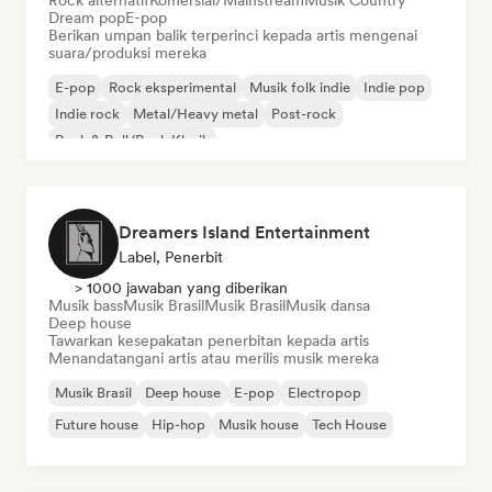
Rock alternatif
Komersial/Mainstream
Musik Country
Dream pop
E-pop
Berikan umpan balik terperinci kepada artis mengenai
suara/produksi mereka
E-pop
Rock eksperimental
Musik folk indie
Indie pop
Indie rock
Metal/Heavy metal
Post-rock
Rock & Roll/Rock Klasik
Dreamers Island Entertainment
Label, Penerbit
> 1000 jawaban yang diberikan
Musik bass
Musik Brasil
Musik Brasil
Musik dansa
Deep house
Tawarkan kesepakatan penerbitan kepada artis
Menandatangani artis atau merilis musik mereka
Musik Brasil
Deep house
E-pop
Electropop
Future house
Hip-hop
Musik house
Tech House