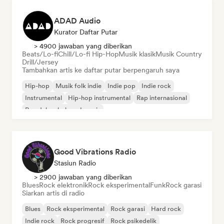
ADAD Audio
Kurator Daftar Putar
> 4900 jawaban yang diberikan
Beats/Lo-fi
Chill/Lo-fi Hip-Hop
Musik klasik
Musik Country
Drill/Jersey
Tambahkan artis ke daftar putar berpengaruh saya
Hip-hop
Musik folk indie
Indie pop
Indie rock
Instrumental
Hip-hop instrumental
Rap internasional
Rap dalam bahasa Inggris
Good Vibrations Radio
Stasiun Radio
> 2900 jawaban yang diberikan
Blues
Rock elektronik
Rock eksperimental
Funk
Rock garasi
Siarkan artis di radio
Blues
Rock eksperimental
Rock garasi
Hard rock
Indie rock
Rock progresif
Rock psikedelik