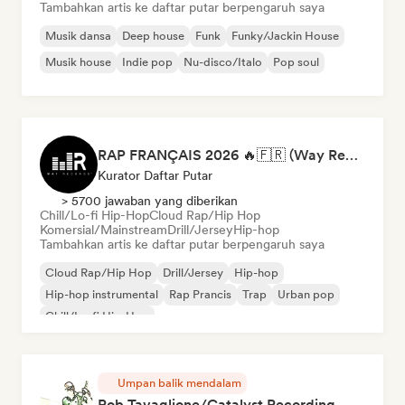
Tambahkan artis ke daftar putar berpengaruh saya
Musik dansa
Deep house
Funk
Funky/Jackin House
Musik house
Indie pop
Nu-disco/Italo
Pop soul
RAP FRANÇAIS 2026 🔥🇫🇷 (Way Records)
Kurator Daftar Putar
> 5700 jawaban yang diberikan
Chill/Lo-fi Hip-Hop
Cloud Rap/Hip Hop
Komersial/Mainstream
Drill/Jersey
Hip-hop
Tambahkan artis ke daftar putar berpengaruh saya
Cloud Rap/Hip Hop
Drill/Jersey
Hip-hop
Hip-hop instrumental
Rap Prancis
Trap
Urban pop
Chill/Lo-fi Hip-Hop
Umpan balik mendalam
Rob Tavaglione/Catalyst Recording