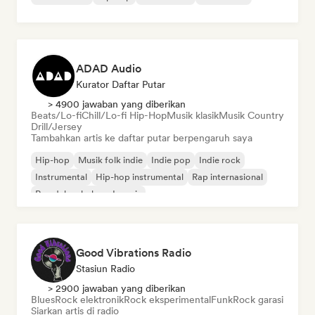
ADAD Audio
Kurator Daftar Putar
> 4900 jawaban yang diberikan
Beats/Lo-fi
Chill/Lo-fi Hip-Hop
Musik klasik
Musik Country
Drill/Jersey
Tambahkan artis ke daftar putar berpengaruh saya
Hip-hop
Musik folk indie
Indie pop
Indie rock
Instrumental
Hip-hop instrumental
Rap internasional
Rap dalam bahasa Inggris
Good Vibrations Radio
Stasiun Radio
> 2900 jawaban yang diberikan
Blues
Rock elektronik
Rock eksperimental
Funk
Rock garasi
Siarkan artis di radio