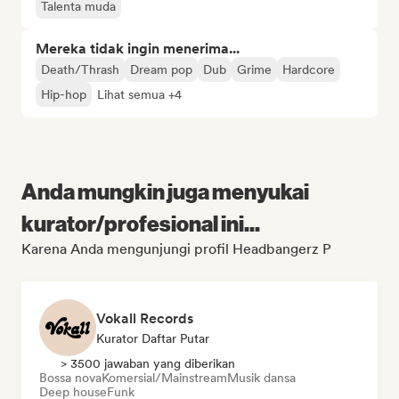
Talenta muda
Mereka tidak ingin menerima...
Death/Thrash
Dream pop
Dub
Grime
Hardcore
Hip-hop
Lihat semua +4
Anda mungkin juga menyukai
kurator/profesional ini...
Karena Anda mengunjungi profil Headbangerz P
Vokall Records
Kurator Daftar Putar
> 3500 jawaban yang diberikan
Bossa nova
Komersial/Mainstream
Musik dansa
Deep house
Funk