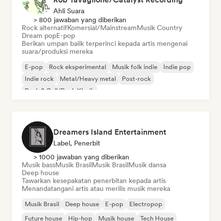
Ahli Suara
> 800 jawaban yang diberikan
Rock alternatif
Komersial/Mainstream
Musik Country
Dream pop
E-pop
Berikan umpan balik terperinci kepada artis mengenai
suara/produksi mereka
E-pop
Rock eksperimental
Musik folk indie
Indie pop
Indie rock
Metal/Heavy metal
Post-rock
Rock & Roll/Rock Klasik
Dreamers Island Entertainment
Label, Penerbit
> 1000 jawaban yang diberikan
Musik bass
Musik Brasil
Musik Brasil
Musik dansa
Deep house
Tawarkan kesepakatan penerbitan kepada artis
Menandatangani artis atau merilis musik mereka
Musik Brasil
Deep house
E-pop
Electropop
Future house
Hip-hop
Musik house
Tech House