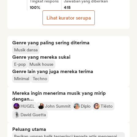
Tingkat respons
Jawaban yang diberikan
100%
415
Lihat kurator serupa
Genre yang paling sering diterima
Musik dansa
Genre yang mereka sukai
E-pop
Musik house
Genre lain yang juga mereka terima
Minimal
Techno
Mereka ingin menerima musik yang mirip
dengan…
HUGEL
John Summit
Diplo
Tiësto
David Guetta
Peluang utama
Berikan umpan balik terperinci kepada artis mengenai