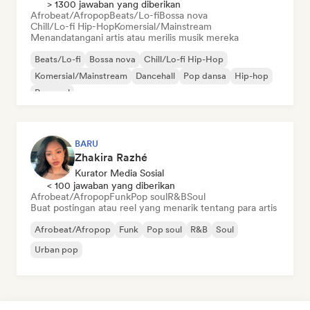
> 1300 jawaban yang diberikan
Afrobeat/Afropop
Beats/Lo-fi
Bossa nova
Chill/Lo-fi Hip-Hop
Komersial/Mainstream
Menandatangani artis atau merilis musik mereka
Beats/Lo-fi
Bossa nova
Chill/Lo-fi Hip-Hop
Komersial/Mainstream
Dancehall
Pop dansa
Hip-hop
Pop soul
BARU
Zhakira Razhé
Kurator Media Sosial
< 100 jawaban yang diberikan
Afrobeat/Afropop
Funk
Pop soul
R&B
Soul
Buat postingan atau reel yang menarik tentang para artis
Afrobeat/Afropop
Funk
Pop soul
R&B
Soul
Urban pop