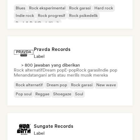
Blues
Rock eksperimental
Rock garasi
Hard rock
Indie rock
Rock progresif
Rock psikedelik
Rock & Roll/Rock Klasik
Pravda Records
Label
> 800 jawaban yang diberikan
Rock alternatif
Dream pop
E-pop
Rock garasi
Indie pop
Menandatangani artis atau merilis musik mereka
Rock alternatif
Dream pop
Rock garasi
New wave
Pop soul
Reggae
Shoegaze
Soul
Sungate Records
Label