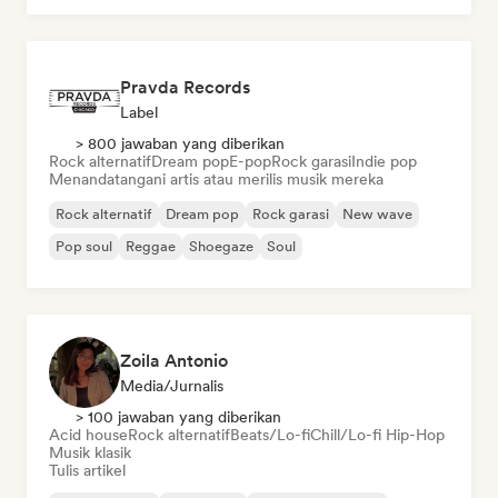
Pravda Records
Label
> 800 jawaban yang diberikan
Rock alternatif
Dream pop
E-pop
Rock garasi
Indie pop
Menandatangani artis atau merilis musik mereka
Rock alternatif
Dream pop
Rock garasi
New wave
Pop soul
Reggae
Shoegaze
Soul
Zoila Antonio
Media/Jurnalis
> 100 jawaban yang diberikan
Acid house
Rock alternatif
Beats/Lo-fi
Chill/Lo-fi Hip-Hop
Musik klasik
Tulis artikel