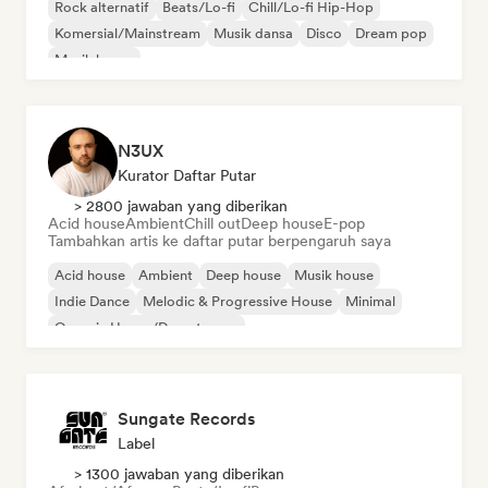
Rock alternatif
Beats/Lo-fi
Chill/Lo-fi Hip-Hop
Komersial/Mainstream
Musik dansa
Disco
Dream pop
Musik house
N3UX
Kurator Daftar Putar
> 2800 jawaban yang diberikan
Acid house
Ambient
Chill out
Deep house
E-pop
Tambahkan artis ke daftar putar berpengaruh saya
Acid house
Ambient
Deep house
Musik house
Indie Dance
Melodic & Progressive House
Minimal
Organic House/Downtempo
Sungate Records
Label
> 1300 jawaban yang diberikan