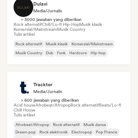
Dulaxi
Media/Jurnalis
> 3000 jawaban yang diberikan
Rock alternatif
Chill/Lo-fi Hip-Hop
Musik klasik
Komersial/Mainstream
Musik Country
Tulis artikel
Rock alternatif
Musik klasik
Komersial/Mainstream
Musik Country
Dub
Funk
Hardcore
Hip-hop
Tracktor
Media/Jurnalis
> 600 jawaban yang diberikan
Acid house
Afrobeat/Afropop
Rock alternatif
Beats/Lo-fi
Chill House
Tulis artikel
Afrobeat/Afropop
Rock alternatif
Musik dansa
Dream pop
Rock elektronik
Electropop
Pop Prancis