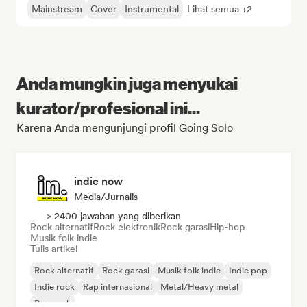
Mainstream
Cover
Instrumental
Lihat semua +2
Anda mungkin juga menyukai
kurator/profesional ini...
Karena Anda mengunjungi profil Going Solo
indie now
Media/Jurnalis
> 2400 jawaban yang diberikan
Rock alternatif
Rock elektronik
Rock garasi
Hip-hop
Musik folk indie
Tulis artikel
Rock alternatif
Rock garasi
Musik folk indie
Indie pop
Indie rock
Rap internasional
Metal/Heavy metal
Pop rock