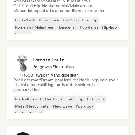
Afrobeat/Afropop
Beats/Lo-fi
Bossa nova
Chill/Lo-fi Hip-Hop
Komersial/Mainstream
Menandatangani artis atau merilis musik mereka
Beats/Lo-fi
Bossa nova
Chill/Lo-fi Hip-Hop
Komersial/Mainstream
Dancehall
Pop dansa
Hip-hop
Pop soul
Lorenzo Lautz
Pengawas Sinkronisasi
> 1600 jawaban yang diberikan
Rock alternatif
Dream pop
Hard rock
Indie pop
Indie rock
Lisensi atau wakili lagu artis untuk sinkronisasi
gambar/video
Rock alternatif
Hard rock
Indie pop
Indie rock
Metal/Heavy metal
New wave
Post-rock
Rock psikedelik