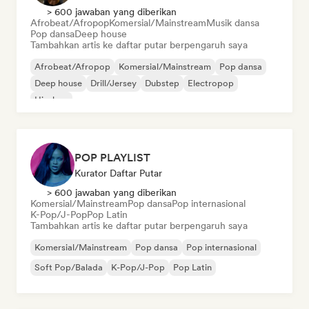
> 600 jawaban yang diberikan
Afrobeat/Afropop
Komersial/Mainstream
Musik dansa
Pop dansa
Deep house
Tambahkan artis ke daftar putar berpengaruh saya
Afrobeat/Afropop
Komersial/Mainstream
Pop dansa
Deep house
Drill/Jersey
Dubstep
Electropop
Hip-hop
POP PLAYLIST
Kurator Daftar Putar
> 600 jawaban yang diberikan
Komersial/Mainstream
Pop dansa
Pop internasional
K-Pop/J-Pop
Pop Latin
Tambahkan artis ke daftar putar berpengaruh saya
Komersial/Mainstream
Pop dansa
Pop internasional
Soft Pop/Balada
K-Pop/J-Pop
Pop Latin