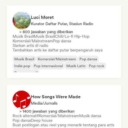
Luci Moret
Kurator Daftar Putar, Stasiun Radio
> 800 jawaban yang diberikan
Musik Brasil
Musik Brasil
Chill/Lo-fi Hip-Hop
Komersial/Mainstream
Pop dansa
Siarkan artis di radio
Tambahkan artis ke daftar putar berpengaruh saya
Musik Brasil
Komersial/Mainstream
Pop dansa
Indie pop
Pop internasional
Musik Latin
Pop rock
Pop progresif
How Songs Were Made
Media/Jurnalis
> 1400 jawaban yang diberikan
Rock alternatif
Komersial/Mainstream
Musik dansa
Pop dansa
Deep house
Buat postingan atau reel yang menarik tentang para artis