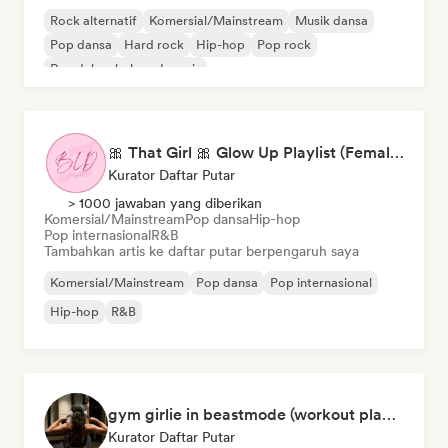
Rock alternatif
Komersial/Mainstream
Musik dansa
Pop dansa
Hard rock
Hip-hop
Pop rock
Rap dalam bahasa Inggris
🎀 That Girl 🎀 Glow Up Playlist (Female Artists)
Kurator Daftar Putar
> 1000 jawaban yang diberikan
Komersial/Mainstream
Pop dansa
Hip-hop
Pop internasional
R&B
Tambahkan artis ke daftar putar berpengaruh saya
Komersial/Mainstream
Pop dansa
Pop internasional
Hip-hop
R&B
gym girlie in beastmode (workout playlist) 💪🎀
Kurator Daftar Putar