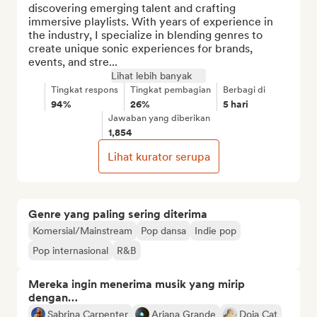
discovering emerging talent and crafting 
immersive playlists. With years of experience in 
the industry, I specialize in blending genres to 
create unique sonic experiences for brands, 
events, and stre...
Lihat lebih banyak
Tingkat respons
Tingkat pembagian
Berbagi di
94%
26%
5 hari
Jawaban yang diberikan
1,854
Lihat kurator serupa
Genre yang paling sering diterima
Komersial/Mainstream
Pop dansa
Indie pop
Pop internasional
R&B
Mereka ingin menerima musik yang mirip
dengan…
Sabrina Carpenter
Ariana Grande
Doja Cat