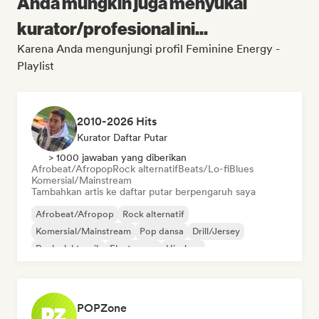
Anda mungkin juga menyukai
kurator/profesional ini...
Karena Anda mengunjungi profil Feminine Energy -
Playlist
2010-2026 Hits
Kurator Daftar Putar
> 1000 jawaban yang diberikan
Afrobeat/Afropop
Rock alternatif
Beats/Lo-fi
Blues
Komersial/Mainstream
Tambahkan artis ke daftar putar berpengaruh saya
Afrobeat/Afropop
Rock alternatif
Komersial/Mainstream
Pop dansa
Drill/Jersey
Rock elektronik
Electropop
Hip-hop
POPZone