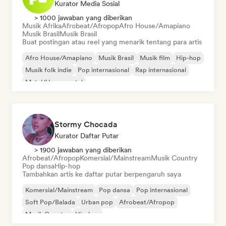
Kurator Media Sosial
> 1000 jawaban yang diberikan
Musik Afrika
Afrobeat/Afropop
Afro House/Amapiano
Musik Brasil
Musik Brasil
Buat postingan atau reel yang menarik tentang para artis
Afro House/Amapiano
Musik Brasil
Musik film
Hip-hop
Musik folk indie
Pop internasional
Rap internasional
Metal/Heavy metal
Stormy Chocada
Kurator Daftar Putar
> 1900 jawaban yang diberikan
Afrobeat/Afropop
Komersial/Mainstream
Musik Country
Pop dansa
Hip-hop
Tambahkan artis ke daftar putar berpengaruh saya
Komersial/Mainstream
Pop dansa
Pop internasional
Soft Pop/Balada
Urban pop
Afrobeat/Afropop
Musik Country
Hip-hop