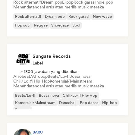
Rock alternatif
Dream pop
E-pop
Rock garasi
Indie pop
Menandatangani artis atau merilis musik mereka
Rock alternatif
Dream pop
Rock garasi
New wave
Pop soul
Reggae
Shoegaze
Soul
Sungate Records
Label
> 1300 jawaban yang diberikan
Afrobeat/Afropop
Beats/Lo-fi
Bossa nova
Chill/Lo-fi Hip-Hop
Komersial/Mainstream
Menandatangani artis atau merilis musik mereka
Beats/Lo-fi
Bossa nova
Chill/Lo-fi Hip-Hop
Komersial/Mainstream
Dancehall
Pop dansa
Hip-hop
Pop soul
BARU