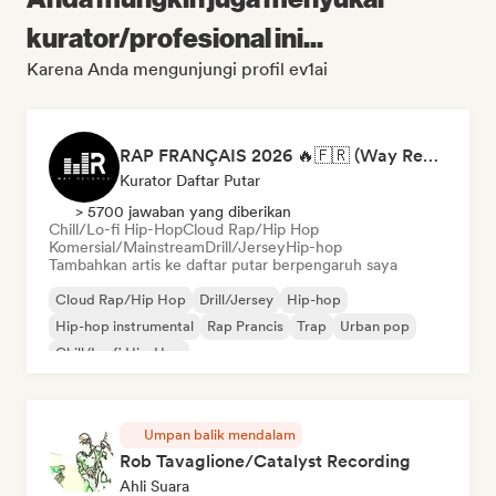
kurator/profesional ini...
Karena Anda mengunjungi profil ev1ai
RAP FRANÇAIS 2026 🔥🇫🇷 (Way Records)
Kurator Daftar Putar
> 5700 jawaban yang diberikan
Chill/Lo-fi Hip-Hop
Cloud Rap/Hip Hop
Komersial/Mainstream
Drill/Jersey
Hip-hop
Tambahkan artis ke daftar putar berpengaruh saya
Cloud Rap/Hip Hop
Drill/Jersey
Hip-hop
Hip-hop instrumental
Rap Prancis
Trap
Urban pop
Chill/Lo-fi Hip-Hop
Umpan balik mendalam
Rob Tavaglione/Catalyst Recording
Ahli Suara