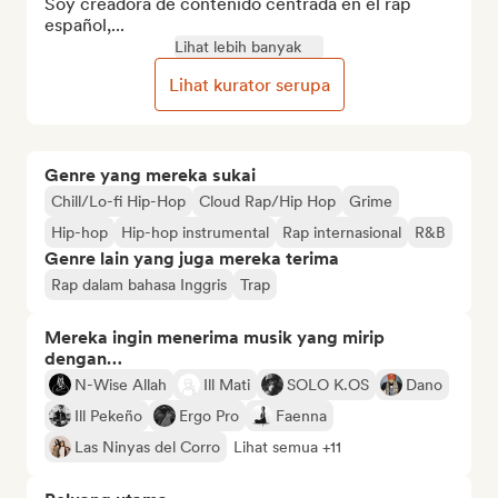
Soy creadora de contenido centrada en el rap 
español,...
Lihat lebih banyak
Lihat kurator serupa
Genre yang mereka sukai
Chill/Lo-fi Hip-Hop
Cloud Rap/Hip Hop
Grime
Hip-hop
Hip-hop instrumental
Rap internasional
R&B
Genre lain yang juga mereka terima
Rap dalam bahasa Inggris
Trap
Mereka ingin menerima musik yang mirip
dengan…
N-Wise Allah
Ill Mati
SOLO K.OS
Dano
Ill Pekeño
Ergo Pro
Faenna
Las Ninyas del Corro
Lihat semua +11