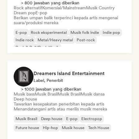
> 800 jawaban yang diberikan
Rock alternatif
Komersial/Mainstream
Musik Country
Dream pop
E-pop
Berikan umpan balik terperinci kepada artis mengenai
suara/produksi mereka
E-pop
Rock eksperimental
Musik folk indie
Indie pop
Indie rock
Metal/Heavy metal
Post-rock
Rock & Roll/Rock Klasik
Dreamers Island Entertainment
Label, Penerbit
> 1000 jawaban yang diberikan
Musik bass
Musik Brasil
Musik Brasil
Musik dansa
Deep house
Tawarkan kesepakatan penerbitan kepada artis
Menandatangani artis atau merilis musik mereka
Musik Brasil
Deep house
E-pop
Electropop
Future house
Hip-hop
Musik house
Tech House