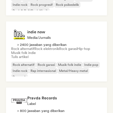
Indie rock
Rock progresif
Rock psikedelik
Rock & Roll/Rock Klasik
indie now
Media/Jurnalis
> 2400 jawaban yang diberikan
Rock alternatif
Rock elektronik
Rock garasi
Hip-hop
Musik folk indie
Tulis artikel
Rock alternatif
Rock garasi
Musik folk indie
Indie pop
Indie rock
Rap internasional
Metal/Heavy metal
Pop rock
Pravda Records
Label
> 800 jawaban yang diberikan