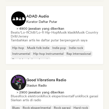
ADAD Audio
Kurator Daftar Putar
> 4900 jawaban yang diberikan
Beats/Lo-fi
Chill/Lo-fi Hip-Hop
Musik klasik
Musik Country
Drill/Jersey
Tambahkan artis ke daftar putar berpengaruh saya
Hip-hop
Musik folk indie
Indie pop
Indie rock
Instrumental
Hip-hop instrumental
Rap internasional
Rap dalam bahasa Inggris
Good Vibrations Radio
Stasiun Radio
> 2900 jawaban yang diberikan
Blues
Rock elektronik
Rock eksperimental
Funk
Rock garasi
Siarkan artis di radio
Blues
Rock eksperimental
Rock garasi
Hard rock