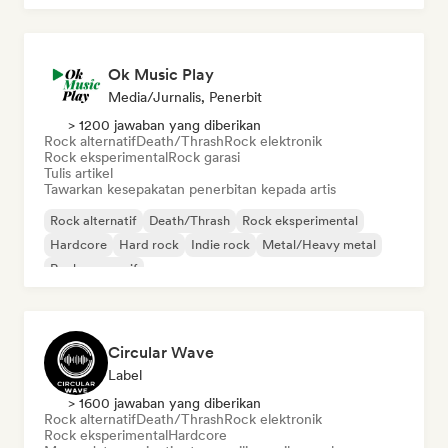
Ok Music Play
Media/Jurnalis, Penerbit
> 1200 jawaban yang diberikan
Rock alternatif
Death/Thrash
Rock elektronik
Rock eksperimental
Rock garasi
Tulis artikel
Tawarkan kesepakatan penerbitan kepada artis
Rock alternatif
Death/Thrash
Rock eksperimental
Hardcore
Hard rock
Indie rock
Metal/Heavy metal
Rock progresif
Circular Wave
Label
> 1600 jawaban yang diberikan
Rock alternatif
Death/Thrash
Rock elektronik
Rock eksperimental
Hardcore