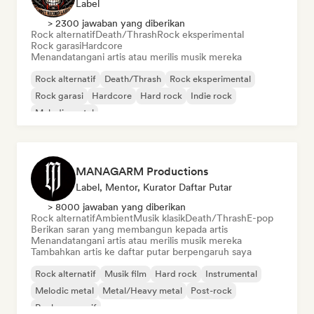
Label
> 2300 jawaban yang diberikan
Rock alternatif
Death/Thrash
Rock eksperimental
Rock garasi
Hardcore
Menandatangani artis atau merilis musik mereka
Rock alternatif
Death/Thrash
Rock eksperimental
Rock garasi
Hardcore
Hard rock
Indie rock
Melodic metal
MANAGARM Productions
Label, Mentor, Kurator Daftar Putar
> 8000 jawaban yang diberikan
Rock alternatif
Ambient
Musik klasik
Death/Thrash
E-pop
Berikan saran yang membangun kepada artis
Menandatangani artis atau merilis musik mereka
Tambahkan artis ke daftar putar berpengaruh saya
Rock alternatif
Musik film
Hard rock
Instrumental
Melodic metal
Metal/Heavy metal
Post-rock
Rock progresif