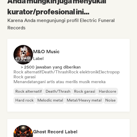
Anda mungkin juga menyukai
kurator/profesional ini...
Karena Anda mengunjungi profil Electric Funeral
Records
M&O Music
Label
> 2500 jawaban yang diberikan
Rock alternatif
Death/Thrash
Rock elektronik
Electropop
Rock garasi
Menandatangani artis atau merilis musik mereka
Rock alternatif
Death/Thrash
Rock garasi
Hardcore
Hard rock
Melodic metal
Metal/Heavy metal
Noise
Ghost Record Label