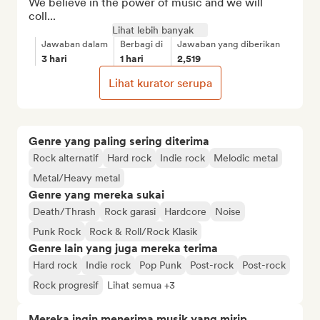
We believe in the power of music and we will 
coll...
Lihat lebih banyak
Jawaban dalam
Berbagi di
Jawaban yang diberikan
3 hari
1 hari
2,519
Lihat kurator serupa
Genre yang paling sering diterima
Rock alternatif
Hard rock
Indie rock
Melodic metal
Metal/Heavy metal
Genre yang mereka sukai
Death/Thrash
Rock garasi
Hardcore
Noise
Punk Rock
Rock & Roll/Rock Klasik
Genre lain yang juga mereka terima
Hard rock
Indie rock
Pop Punk
Post-rock
Post-rock
Rock progresif
Lihat semua +3
Mereka ingin menerima musik yang mirip