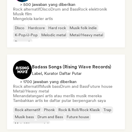
> 500 jawaban yang diberikan
Rock alternatif
Disco
Drum and Bass
Rock elektronik
Musik film
Mengelola karier artis
Disco
Hardcore
Hard rock
Musik folk indie
K-Pop/J-Pop
Melodic metal
Metal/Heavy metal
Pop rock
Badass Songs (Rising Wave Records)
Label, Kurator Daftar Putar
> 1700 jawaban yang diberikan
Rock alternatif
Musik bass
Drum and Bass
Future house
Metal/Heavy metal
Menandatangani artis atau merilis musik mereka
Tambahkan artis ke daftar putar berpengaruh saya
Rock alternatif
Phonk
Rock & Roll/Rock Klasik
Trap
Musik bass
Drum and Bass
Future house
Metal/Heavy metal