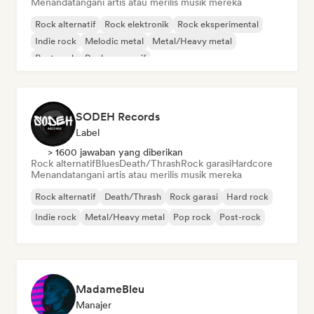
Menandatangani artis atau merilis musik mereka
Rock alternatif
Rock elektronik
Rock eksperimental
Indie rock
Melodic metal
Metal/Heavy metal
Post-rock
Rock progresif
SODEH Records
Label
> 1600 jawaban yang diberikan
Rock alternatif
Blues
Death/Thrash
Rock garasi
Hardcore
Menandatangani artis atau merilis musik mereka
Rock alternatif
Death/Thrash
Rock garasi
Hard rock
Indie rock
Metal/Heavy metal
Pop rock
Post-rock
MadameBleu
Manajer