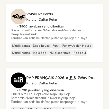
Vokall Records
Kurator Daftar Putar
> 3500 jawaban yang diberikan
Bossa nova
Komersial/Mainstream
Musik dansa
Deep house
Funk
Tambahkan artis ke daftar putar berpengaruh saya
Musik dansa
Deep house
Funk
Funky/Jackin House
Musik house
Indie pop
Nu-disco/Italo
Pop soul
RAP FRANÇAIS 2026 🔥🇫🇷 (Way Records)
Kurator Daftar Putar
> 5700 jawaban yang diberikan
Chill/Lo-fi Hip-Hop
Cloud Rap/Hip Hop
Komersial/Mainstream
Drill/Jersey
Hip-hop
Tambahkan artis ke daftar putar berpengaruh saya