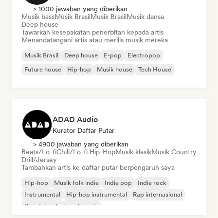
> 1000 jawaban yang diberikan
Musik bass
Musik Brasil
Musik Brasil
Musik dansa
Deep house
Tawarkan kesepakatan penerbitan kepada artis
Menandatangani artis atau merilis musik mereka
Musik Brasil
Deep house
E-pop
Electropop
Future house
Hip-hop
Musik house
Tech House
ADAD Audio
Kurator Daftar Putar
> 4900 jawaban yang diberikan
Beats/Lo-fi
Chill/Lo-fi Hip-Hop
Musik klasik
Musik Country
Drill/Jersey
Tambahkan artis ke daftar putar berpengaruh saya
Hip-hop
Musik folk indie
Indie pop
Indie rock
Instrumental
Hip-hop instrumental
Rap internasional
Rap dalam bahasa Inggris