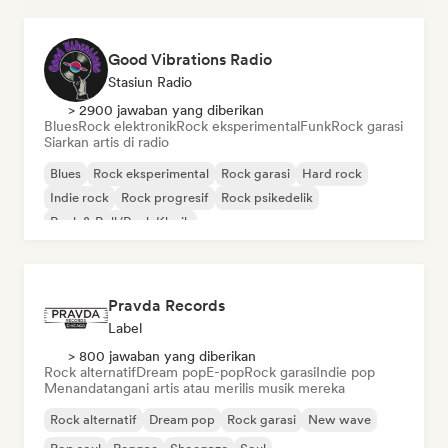
Good Vibrations Radio
Stasiun Radio
> 2900 jawaban yang diberikan
Blues
Rock elektronik
Rock eksperimental
Funk
Rock garasi
Siarkan artis di radio
Blues
Rock eksperimental
Rock garasi
Hard rock
Indie rock
Rock progresif
Rock psikedelik
Rock & Roll/Rock Klasik
Pravda Records
Label
> 800 jawaban yang diberikan
Rock alternatif
Dream pop
E-pop
Rock garasi
Indie pop
Menandatangani artis atau merilis musik mereka
Rock alternatif
Dream pop
Rock garasi
New wave