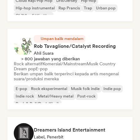
Cloud Rap/Hip Hop
Drill/Jersey
Hip-hop
Hip-hop instrumental
Rap Prancis
Trap
Urban pop
Chill/Lo-fi Hip-Hop
Umpan balik mendalam
Rob Tavaglione/Catalyst Recording
Ahli Suara
> 800 jawaban yang diberikan
Rock alternatif
Komersial/Mainstream
Musik Country
Dream pop
E-pop
Berikan umpan balik terperinci kepada artis mengenai
suara/produksi mereka
E-pop
Rock eksperimental
Musik folk indie
Indie pop
Indie rock
Metal/Heavy metal
Post-rock
Rock & Roll/Rock Klasik
Dreamers Island Entertainment
Label, Penerbit