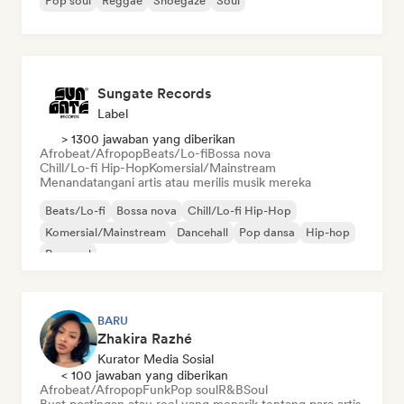
Pop soul
Reggae
Shoegaze
Soul
Sungate Records
Label
> 1300 jawaban yang diberikan
Afrobeat/Afropop
Beats/Lo-fi
Bossa nova
Chill/Lo-fi Hip-Hop
Komersial/Mainstream
Menandatangani artis atau merilis musik mereka
Beats/Lo-fi
Bossa nova
Chill/Lo-fi Hip-Hop
Komersial/Mainstream
Dancehall
Pop dansa
Hip-hop
Pop soul
BARU
Zhakira Razhé
Kurator Media Sosial
< 100 jawaban yang diberikan
Afrobeat/Afropop
Funk
Pop soul
R&B
Soul