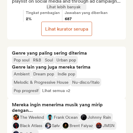
playlist on social media and through ad campaign...
Lihat lebih banyak
Tingkat pembagian
Jawaban yang diberikan
2%
687
Lihat kurator serupa
Genre yang paling sering diterima
Pop soul
R&B
Soul
Urban pop
Genre lain yang juga mereka terima
Ambient
Dream pop
Indie pop
Melodic & Progressive House
Nu-disco/Italo
Pop progresif
Lihat semua +2
Mereka ingin menerima musik yang mirip
dengan…
The Weeknd
Frank Ocean
Johnny Rain
Black Atlass
Sølv
Brent Faiyaz
JMSN