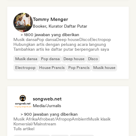
Tommy Menger
Booker, Kurator Daftar Putar
> 1800 jawaban yang diberikan
Musik dansa
Pop dansa
Deep house
Disco
Electropop
Hubungkan artis dengan peluang acara langsung
Tambahkan artis ke daftar putar berpengaruh saya
Musik dansa
Pop dansa
Deep house
Disco
Electropop
House Prancis
Pop Prancis
Musik house
songweb.net
Media/Jurnalis
> 900 jawaban yang diberikan
Musik Afrika
Afrobeat/Afropop
Ambient
Musik klasik
Komersial/Mainstream
Tulis artikel