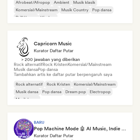
Afrobeat/Afropop
Ambient
Musik klasik
Komersial/Mainstream
Musik Country
Pop dansa
Drill/Jersey
Hip-hop
Capricorn Music
Kurator Daftar Putar
> 200 jawaban yang diberikan
Rock alternatif
Rock Kristen
Komersial/Mainstream
Musik dansa
Pop dansa
Tambahkan artis ke daftar putar berpengaruh saya
Rock alternatif
Rock Kristen
Komersial/Mainstream
Musik dansa
Pop dansa
Dream pop
Electropop
Musik house
BARU
Pop Machine Mode 🤖 AI Music, Indie Pop & Dream Pop
Kurator Daftar Putar