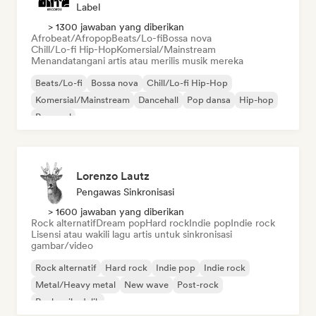
Label
> 1300 jawaban yang diberikan
Afrobeat/Afropop
Beats/Lo-fi
Bossa nova
Chill/Lo-fi Hip-Hop
Komersial/Mainstream
Menandatangani artis atau merilis musik mereka
Beats/Lo-fi
Bossa nova
Chill/Lo-fi Hip-Hop
Komersial/Mainstream
Dancehall
Pop dansa
Hip-hop
Pop soul
Lorenzo Lautz
Pengawas Sinkronisasi
> 1600 jawaban yang diberikan
Rock alternatif
Dream pop
Hard rock
Indie pop
Indie rock
Lisensi atau wakili lagu artis untuk sinkronisasi
gambar/video
Rock alternatif
Hard rock
Indie pop
Indie rock
Metal/Heavy metal
New wave
Post-rock
Rock psikedelik