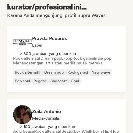
kurator/profesional ini...
Karena Anda mengunjungi profil Supra Waves
Pravda Records
Label
> 800 jawaban yang diberikan
Rock alternatif
Dream pop
E-pop
Rock garasi
Indie pop
Menandatangani artis atau merilis musik mereka
Rock alternatif
Dream pop
Rock garasi
New wave
Pop soul
Reggae
Shoegaze
Soul
Zoila Antonio
Media/Jurnalis
> 100 jawaban yang diberikan
Acid house
Rock alternatif
Beats/Lo-fi
Chill/Lo-fi Hip-Hop