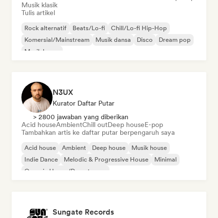
Musik klasik
Tulis artikel
Rock alternatif
Beats/Lo-fi
Chill/Lo-fi Hip-Hop
Komersial/Mainstream
Musik dansa
Disco
Dream pop
Musik house
N3UX
Kurator Daftar Putar
> 2800 jawaban yang diberikan
Acid house
Ambient
Chill out
Deep house
E-pop
Tambahkan artis ke daftar putar berpengaruh saya
Acid house
Ambient
Deep house
Musik house
Indie Dance
Melodic & Progressive House
Minimal
Organic House/Downtempo
Sungate Records