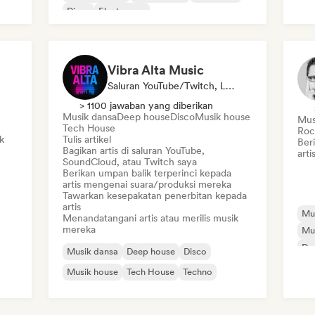
Disco
Electropop
Vibra Alta Music
Saluran YouTube/Twitch, Label, Media/Jurnalis, Penerbit, Ahli Suara
> 1100 jawaban yang diberikan
Musik dansa
Deep house
Disco
Musik house
Musi
Tech House
Roc
k
Tulis artikel
Ber
Bagikan artis di saluran YouTube,
art
SoundCloud, atau Twitch saya
Berikan umpan balik terperinci kepada
artis mengenai suara/produksi mereka
Tawarkan kesepakatan penerbitan kepada
artis
Mus
Menandatangani artis atau merilis musik
mereka
Mu
Dr
Musik dansa
Deep house
Disco
Musik house
Tech House
Techno