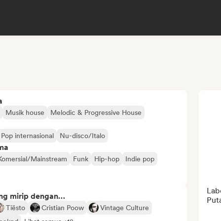
a
Musik house
Melodic & Progressive House
Pop internasional
Nu-disco/Italo
ima
Komersial/Mainstream
Funk
Hip-hop
Indie pop
Lab
ng mirip dengan…
Puta
Tiësto
Cristian Poow
Vintage Culture