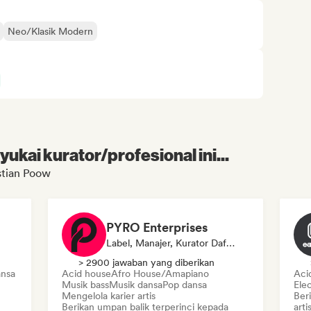
Neo/Klasik Modern
kai kurator/profesional ini...
stian Poow
PYRO Enterprises
Label, Manajer, Kurator Daftar Putar, Ahli Suara
> 2900 jawaban yang diberikan
ansa
Acid house
Afro House/Amapiano
Aci
Musik bass
Musik dansa
Pop dansa
Ele
Mengelola karier artis
Ber
Berikan umpan balik terperinci kepada
art