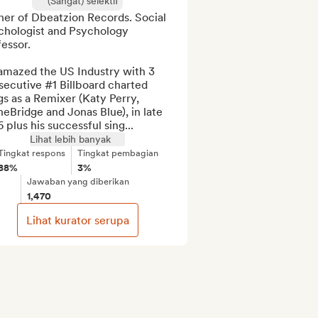
(Sangat) selektif
er of Dbeatzion Records. Social 
chologist and Psychology 
essor. 

amazed the US Industry with 3 
ecutive #1 Billboard charted 
s as a Remixer (Katy Perry, 
eBridge and Jonas Blue), in late 
 plus his successful sing...
Lihat lebih banyak
Tingkat respons
Tingkat pembagian
88%
3%
Jawaban yang diberikan
1,470
Lihat kurator serupa