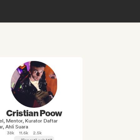
Cristian Poow
el, Mentor, Kurator Daftar
r, Ahli Suara
38k
11.6k
2.5k