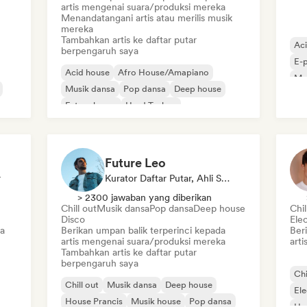
artis mengenai suara/produksi mereka
Menandatangani artis atau merilis musik
mereka
Tambahkan artis ke daftar putar
Ac
berpengaruh saya
E-
Acid house
Afro House/Amapiano
Mel
Musik dansa
Pop dansa
Deep house
Future house
Hard Techno
Melodic & Progressive House
Future Leo
r
Kurator Daftar Putar, Ahli Suara
> 2300 jawaban yang diberikan
Chill out
Musik dansa
Pop dansa
Deep house
Chil
Disco
Ele
a
Berikan umpan balik terperinci kepada
Ber
artis mengenai suara/produksi mereka
art
Tambahkan artis ke daftar putar
berpengaruh saya
Chi
Chill out
Musik dansa
Deep house
El
House Prancis
Musik house
Pop dansa
Ho