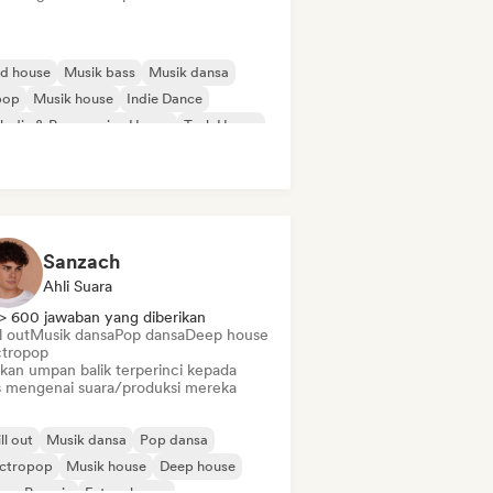
id house
Musik bass
Musik dansa
pop
Musik house
Indie Dance
odic & Progressive House
Tech House
Sanzach
Ahli Suara
> 600 jawaban yang diberikan
l out
Musik dansa
Pop dansa
Deep house
ctropop
ikan umpan balik terperinci kepada
is mengenai suara/produksi mereka
ll out
Musik dansa
Pop dansa
ectropop
Musik house
Deep house
use Prancis
Future house