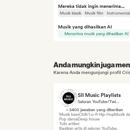
Mereka tidak ingin menerima...
Musik klasik
Musik film
Instrumental
Musik yang dihasilkan AI
Menerima musik yang dihasilkan AI
Anda mungkin juga menyu
Karena Anda mengunjungi profil Cri
Sll Music Playlists
Saluran YouTube/Twitch, Media/Jurnalis, Kurator Daftar Putar, Ahli Suara
> 5400 jawaban yang diberikan
Musik bass
Chill/Lo-fi Hip-Hop
Musik d
Pop dansa
Deep house
Tulis artikel
Bagikan artis di saluran YouTube,