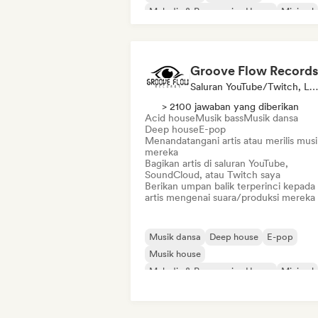
Melodic & Progressive House
Minimal
Tech House
Groove Flow Records
Saluran YouTube/Twitch, Label, Ahli Suara
> 2100 jawaban yang diberikan
Acid house
Musik bass
Musik dansa
Deep house
E-pop
Menandatangani artis atau merilis musi
mereka
Bagikan artis di saluran YouTube,
SoundCloud, atau Twitch saya
Berikan umpan balik terperinci kepada
artis mengenai suara/produksi mereka
Musik dansa
Deep house
E-pop
Musik house
Melodic & Progressive House
Minimal
Tech House
Acid house