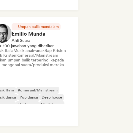
Umpan balik mendalam
Emilio Munda
Ahli Suara
> 100 jawaban yang diberikan
k Italia
Musik anak-anak
Rap Kristen
k Kristen
Komersial/Mainstream
ikan umpan balik terperinci kepada
is mengenai suara/produksi mereka
ik Italia
Komersial/Mainstream
sik dansa
Pop dansa
Deep house
eam pop
Electropop
Musik house