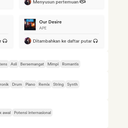
Menyusun pertemuan
Our Desire
APE
r
Ditambahkan ke daftar putar
tens
Asli
Bersemangat
Mimpi
Romantis
ronik
Drum
Piano
Remix
String
Synth
k awal
Potensi internasional