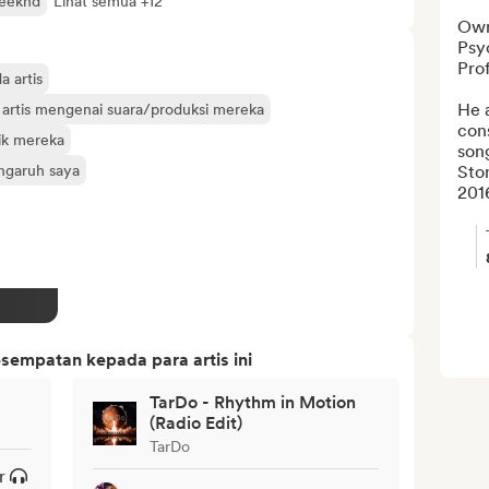
eeknd
Lihat semua +12
Own
Psy
Prof
 artis
He 
 artis mengenai suara/produksi mereka
cons
sik mereka
song
engaruh saya
Ston
2016
sempatan kepada para artis ini
TarDo - Rhythm in Motion
(Radio Edit)
TarDo
r