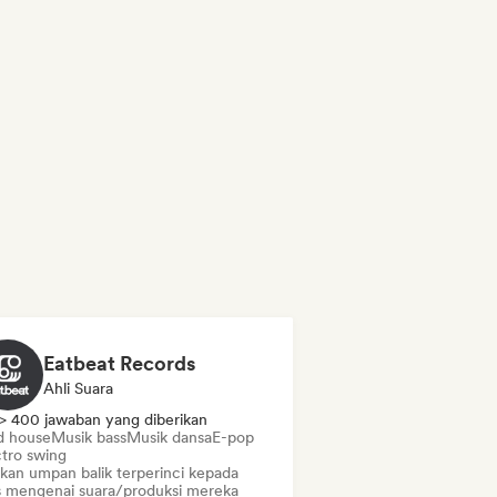
Eatbeat Records
Ahli Suara
> 400 jawaban yang diberikan
d house
Musik bass
Musik dansa
E-pop
ctro swing
ikan umpan balik terperinci kepada
is mengenai suara/produksi mereka