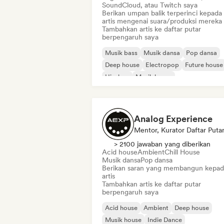
SoundCloud, atau Twitch saya
Berikan umpan balik terperinci kepada
artis mengenai suara/produksi mereka
Tambahkan artis ke daftar putar
berpengaruh saya
Musik bass
Musik dansa
Pop dansa
Deep house
Electropop
Future house
Hip-hop
Musik house
Analog Experience
Mentor, Kurator Daftar Puta
> 2100 jawaban yang diberikan
Acid house
Ambient
Chill House
Musik dansa
Pop dansa
Berikan saran yang membangun kepad
artis
Tambahkan artis ke daftar putar
berpengaruh saya
Acid house
Ambient
Deep house
Musik house
Indie Dance