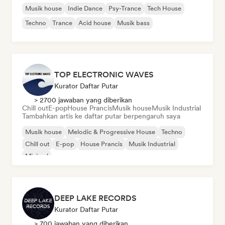
Musik house
Indie Dance
Psy-Trance
Tech House
Techno
Trance
Acid house
Musik bass
TOP ELECTRONIC WAVES
Kurator Daftar Putar
> 2700 jawaban yang diberikan
Chill out
E-pop
House Prancis
Musik house
Musik Industrial
Tambahkan artis ke daftar putar berpengaruh saya
Musik house
Melodic & Progressive House
Techno
Chill out
E-pop
House Prancis
Musik Industrial
Minimal
DEEP LAKE RECORDS
Kurator Daftar Putar
> 700 jawaban yang diberikan