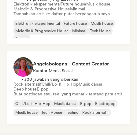
Elektronik eksperimental
Future house
Musik house
Melodic & Progressive House
Minimal
Tambahkan artis ke daftar putar berpengaruh saya
Elektronik eksperimental
Future house
Musik house
Melodic & Progressive House
Minimal
Tech House
Techno
Angelabologna - Content Creator
Kurator Media Sosial
> 300 jawaban yang diberikan
Rock alternatif
Chill/Lo-fi Hip-Hop
Musik dansa
Deep house
E-pop
Buat postingan atau reel yang menarik tentang para artis
Chill/Lo-fi Hip-Hop
Musik dansa
E-pop
Electropop
Musik house
Tech House
Techno
Rock alternatif