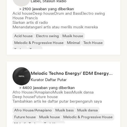
Label, Stasiun Radio
> 2100 jawaban yang diberikan
Acid house
Deep house
Drum and Bass
Electro swing
House Prancis
Siarkan artis di radio
Menandatangani artis atau merilis musik mereka
Acid house
Electro swing
Musik house
Melodic & Progressive House
Minimal
Tech House
Techno
Trance
Melodic Techno Energy/ EDM Energy/Techno Masters
Kurator Daftar Putar
> 4400 jawaban yang diberikan
Afro House/Amapiano
Musik bass
Musik dansa
Deep house
Future house
Tambahkan artis ke daftar putar berpengaruh saya
Afro House/Amapiano
Musik bass
Musik dansa
Future house
Musik house
Melodic & Progressive House
Melodic Techno
Tech House