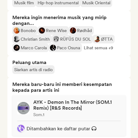
Musik film
Hip-hop instrumental
Musik Oriental
Mereka ingin menerima musik yang mirip
dengan…
Bonobo
Rene Wise
Rødhåd
Christian Smith
RÜFÜS DU SOL
ØTTA
Marco Carola
Paco Osuna
Lihat semua +9
Peluang utama
Siarkan artis di radio
Mereka baru-baru ini memberi kesempatan
kepada para artis ini
AYK - Demon In The Mirror (SOM.1
Remix) [R&S Records]
Som.1
Ditambahkan ke daftar putar