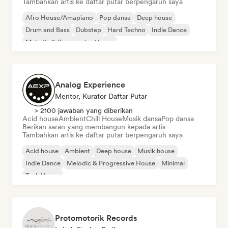
Tambahkan artis ke daftar putar berpengaruh saya
Afro House/Amapiano
Pop dansa
Deep house
Drum and Bass
Dubstep
Hard Techno
Indie Dance
Melodic & Progressive House
Analog Experience
Mentor, Kurator Daftar Putar
> 2100 jawaban yang diberikan
Acid house
Ambient
Chill House
Musik dansa
Pop dansa
Berikan saran yang membangun kepada artis
Tambahkan artis ke daftar putar berpengaruh saya
Acid house
Ambient
Deep house
Musik house
Indie Dance
Melodic & Progressive House
Minimal
Tech House
Protomotorik Records