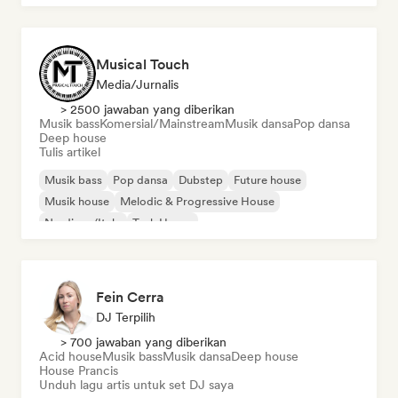
Musical Touch
Media/Jurnalis
> 2500 jawaban yang diberikan
Musik bass
Komersial/Mainstream
Musik dansa
Pop dansa
Deep house
Tulis artikel
Musik bass
Pop dansa
Dubstep
Future house
Musik house
Melodic & Progressive House
Nu-disco/Italo
Tech House
Fein Cerra
DJ Terpilih
> 700 jawaban yang diberikan
Acid house
Musik bass
Musik dansa
Deep house
House Prancis
Unduh lagu artis untuk set DJ saya