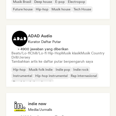
Musik Brasil
Deep house
E-pop
Electropop
Future house
Hip-hop
Musik house
Tech House
ADAD Audio
Kurator Daftar Putar
> 4900 jawaban yang diberikan
Beats/Lo-fi
Chill/Lo-fi Hip-Hop
Musik klasik
Musik Country
Drill/Jersey
Tambahkan artis ke daftar putar berpengaruh saya
Hip-hop
Musik folk indie
Indie pop
Indie rock
Instrumental
Hip-hop instrumental
Rap internasional
Rap dalam bahasa Inggris
indie now
Media/Jurnalis