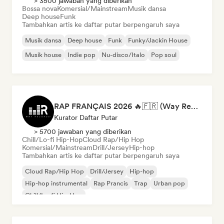
> 3500 jawaban yang diberikan
Bossa nova
Komersial/Mainstream
Musik dansa
Deep house
Funk
Tambahkan artis ke daftar putar berpengaruh saya
Musik dansa
Deep house
Funk
Funky/Jackin House
Musik house
Indie pop
Nu-disco/Italo
Pop soul
RAP FRANÇAIS 2026 🔥🇫🇷 (Way Records)
Kurator Daftar Putar
> 5700 jawaban yang diberikan
Chill/Lo-fi Hip-Hop
Cloud Rap/Hip Hop
Komersial/Mainstream
Drill/Jersey
Hip-hop
Tambahkan artis ke daftar putar berpengaruh saya
Cloud Rap/Hip Hop
Drill/Jersey
Hip-hop
Hip-hop instrumental
Rap Prancis
Trap
Urban pop
Chill/Lo-fi Hip-Hop