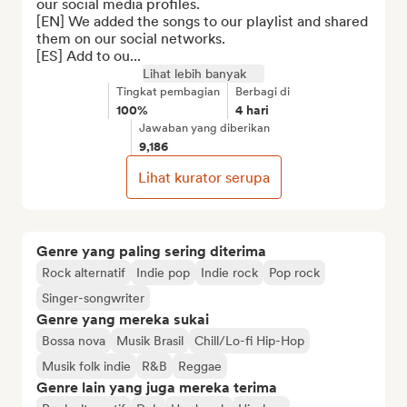
our social media profiles.

[EN] We added the songs to our playlist and shared 
them on our social networks.

[ES] Add to ou...
Lihat lebih banyak
Tingkat pembagian
Berbagi di
100%
4 hari
Jawaban yang diberikan
9,186
Lihat kurator serupa
Genre yang paling sering diterima
Rock alternatif
Indie pop
Indie rock
Pop rock
Singer-songwriter
Genre yang mereka sukai
Bossa nova
Musik Brasil
Chill/Lo-fi Hip-Hop
Musik folk indie
R&B
Reggae
Genre lain yang juga mereka terima