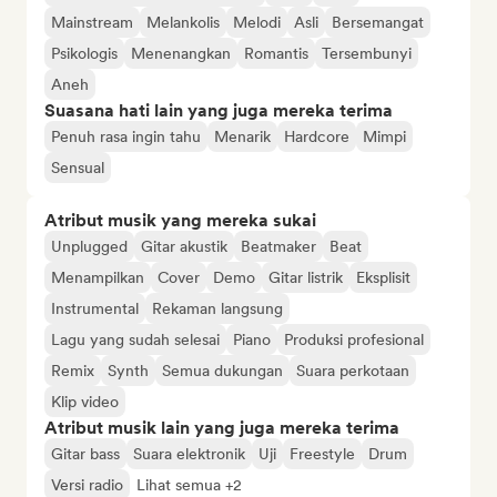
Mainstream
Melankolis
Melodi
Asli
Bersemangat
Psikologis
Menenangkan
Romantis
Tersembunyi
Aneh
Suasana hati lain yang juga mereka terima
Penuh rasa ingin tahu
Menarik
Hardcore
Mimpi
Sensual
Atribut musik yang mereka sukai
Unplugged
Gitar akustik
Beatmaker
Beat
Menampilkan
Cover
Demo
Gitar listrik
Eksplisit
Instrumental
Rekaman langsung
Lagu yang sudah selesai
Piano
Produksi profesional
Remix
Synth
Semua dukungan
Suara perkotaan
Klip video
Atribut musik lain yang juga mereka terima
Gitar bass
Suara elektronik
Uji
Freestyle
Drum
Versi radio
Lihat semua +2