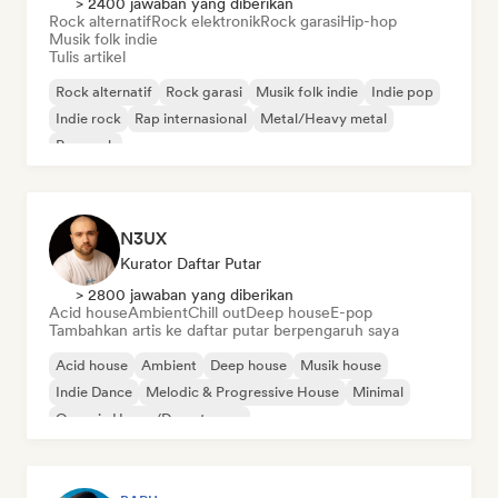
> 2400 jawaban yang diberikan
Rock alternatif
Rock elektronik
Rock garasi
Hip-hop
Musik folk indie
Tulis artikel
Rock alternatif
Rock garasi
Musik folk indie
Indie pop
Indie rock
Rap internasional
Metal/Heavy metal
Pop rock
N3UX
Kurator Daftar Putar
> 2800 jawaban yang diberikan
Acid house
Ambient
Chill out
Deep house
E-pop
Tambahkan artis ke daftar putar berpengaruh saya
Acid house
Ambient
Deep house
Musik house
Indie Dance
Melodic & Progressive House
Minimal
Organic House/Downtempo