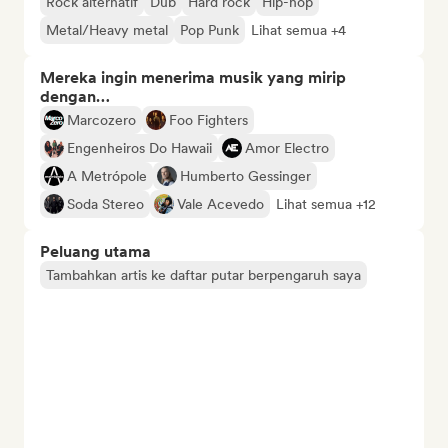
Rock alternatif
Dub
Hard rock
Hip-hop
Metal/Heavy metal
Pop Punk
Lihat semua +4
Mereka ingin menerima musik yang mirip
dengan…
Marcozero
Foo Fighters
Engenheiros Do Hawaii
Amor Electro
A Metrópole
Humberto Gessinger
Soda Stereo
Vale Acevedo
Lihat semua +12
Peluang utama
Tambahkan artis ke daftar putar berpengaruh saya