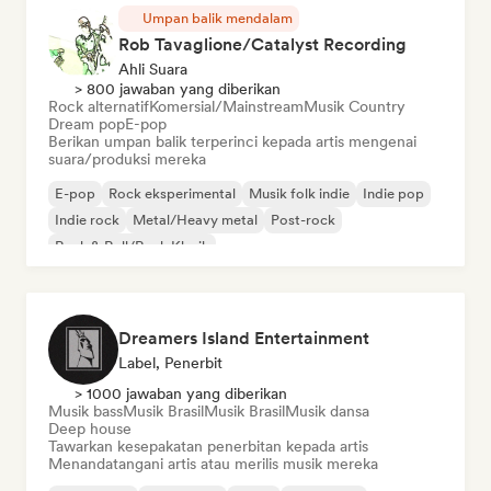
Umpan balik mendalam
Rob Tavaglione/Catalyst Recording
Ahli Suara
> 800 jawaban yang diberikan
Rock alternatif
Komersial/Mainstream
Musik Country
Dream pop
E-pop
Berikan umpan balik terperinci kepada artis mengenai
suara/produksi mereka
E-pop
Rock eksperimental
Musik folk indie
Indie pop
Indie rock
Metal/Heavy metal
Post-rock
Rock & Roll/Rock Klasik
Dreamers Island Entertainment
Label, Penerbit
> 1000 jawaban yang diberikan
Musik bass
Musik Brasil
Musik Brasil
Musik dansa
Deep house
Tawarkan kesepakatan penerbitan kepada artis
Menandatangani artis atau merilis musik mereka