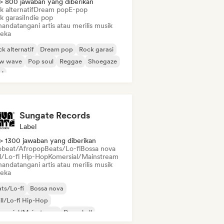
> 800 jawaban yang diberikan
 alternatif
Dream pop
E-pop
k garasi
Indie pop
andatangani artis atau merilis musik
eka
k alternatif
Dream pop
Rock garasi
w wave
Pop soul
Reggae
Shoegaze
ul
Sungate Records
Label
> 1300 jawaban yang diberikan
obeat/Afropop
Beats/Lo-fi
Bossa nova
ll/Lo-fi Hip-Hop
Komersial/Mainstream
andatangani artis atau merilis musik
eka
ts/Lo-fi
Bossa nova
ll/Lo-fi Hip-Hop
mersial/Mainstream
Dancehall