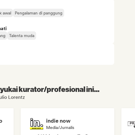
k awal
Pengalaman di panggung
ati
ang
Talenta muda
kai kurator/profesional ini...
ulio Lorentz
o
indie now
Media/Jurnalis