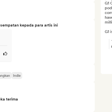
G1 
podc
comp
hav
mill
sempatan kepada para artis ini
G1 i
angkan
Indie
eka terima