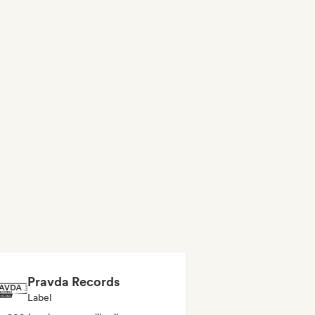
Pravda Records
Label