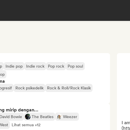
op
Indie pop
Indie rock
Pop rock
Pop soul
pop
ima
ogresif
Rock psikedelik
Rock & Roll/Rock Klasik
ng mirip dengan…
David Bowie
The Beatles
Weezer
I am
West
Lihat semua +12
(htt