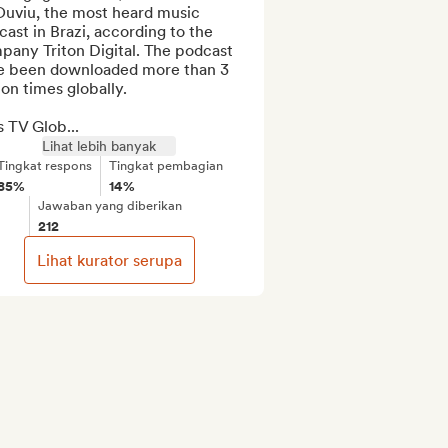
Ouviu, the most heard music 
ast in Brazi, according to the 
any Triton Digital. The podcast 
e been downloaded more than 3 
ion times globally.

s TV Glob...
Lihat lebih banyak
Tingkat respons
Tingkat pembagian
85%
14%
Jawaban yang diberikan
212
Lihat kurator serupa