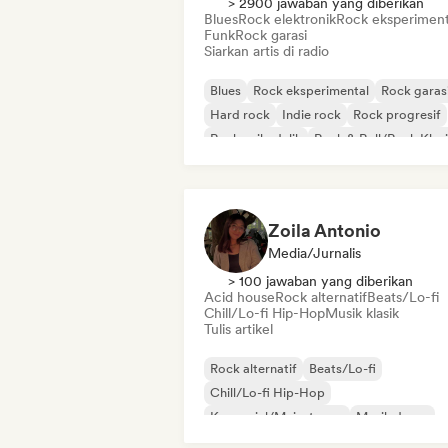
> 2900 jawaban yang diberikan
Blues
Rock elektronik
Rock eksperiment
Funk
Rock garasi
Siarkan artis di radio
Blues
Rock eksperimental
Rock garas
Hard rock
Indie rock
Rock progresif
Rock psikedelik
Rock & Roll/Rock Klas
Zoila Antonio
Media/Jurnalis
> 100 jawaban yang diberikan
Acid house
Rock alternatif
Beats/Lo-fi
Chill/Lo-fi Hip-Hop
Musik klasik
Tulis artikel
Rock alternatif
Beats/Lo-fi
Chill/Lo-fi Hip-Hop
Komersial/Mainstream
Musik dansa
Disco
Dream pop
Musik house