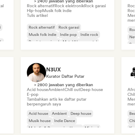
> 2400 jawaban yang diberikan
al
Rock alternatif
Rock elektronik
Rock garasi
Rock
Hip-hop
Musik folk indie
Roc
Tulis artikel
Men
mer
i
Rock alternatif
Rock garasi
Roc
Musik folk indie
Indie pop
Indie rock
Ne
ik
Rap internasional
Metal/Heavy metal
So
Pop rock
N3UX
Kurator Daftar Putar
> 2800 jawaban yang diberikan
Acid house
Ambient
Chill out
Deep house
Afr
E-pop
Chi
Tambahkan artis ke daftar putar
Men
berpengaruh saya
mer
Acid house
Ambient
Deep house
Bea
Musik house
Indie Dance
Chi
Melodic & Progressive House
Minimal
Ko