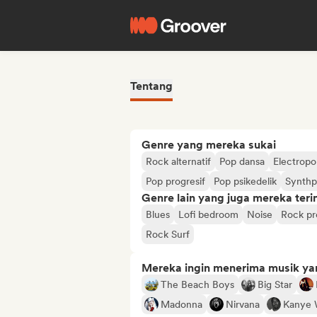
Tentang
Genre yang mereka sukai
Rock alternatif
Pop dansa
Electrop
Pop progresif
Pop psikedelik
Synth
Genre lain yang juga mereka ter
Blues
Lofi bedroom
Noise
Rock pr
Rock Surf
Mereka ingin menerima musik ya
The Beach Boys
Big Star
Madonna
Nirvana
Kanye 