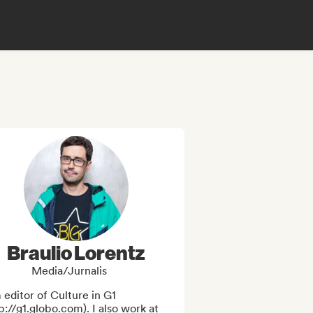
Braulio Lorentz
Media/Jurnalis
 editor of Culture in G1 
p://g1.globo.com). I also work at 