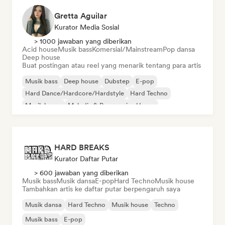
Gretta Aguilar
Kurator Media Sosial
> 1000 jawaban yang diberikan
Acid house
Musik bass
Komersial/Mainstream
Pop dansa
Deep house
Buat postingan atau reel yang menarik tentang para artis
Musik bass
Deep house
Dubstep
E-pop
Hard Dance/Hardcore/Hardstyle
Hard Techno
Musik house
Melodic & Progressive House
HARD BREAKS
Kurator Daftar Putar
> 600 jawaban yang diberikan
Musik bass
Musik dansa
E-pop
Hard Techno
Musik house
Tambahkan artis ke daftar putar berpengaruh saya
Musik dansa
Hard Techno
Musik house
Techno
Musik bass
E-pop