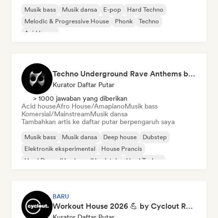
Musik bass
Musik dansa
E-pop
Hard Techno
Melodic & Progressive House
Phonk
Techno
Acid house
Techno Underground Rave Anthems by Orphium
Kurator Daftar Putar
> 1000 jawaban yang diberikan
Acid house
Afro House/Amapiano
Musik bass
Komersial/Mainstream
Musik dansa
Tambahkan artis ke daftar putar berpengaruh saya
Musik bass
Musik dansa
Deep house
Dubstep
Elektronik eksperimental
House Prancis
Hard Dance/Hardcore/Hardstyle
Hard Techno
BARU
Workout House 2026 💪 by Cyclout Records
Kurator Daftar Putar