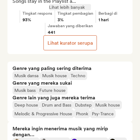
Songs stay in the Playlist a...
Lihat lebih banyak
Tingkat respons
Tingkat pembagian
Berbagi di
93%
3%
1 hari
Jawaban yang diberikan
441
Lihat kurator serupa
Genre yang paling sering diterima
Musik dansa
Musik house
Techno
Genre yang mereka sukai
Musik bass
Future house
Genre lain yang juga mereka terima
Deep house
Drum and Bass
Dubstep
Musik house
Melodic & Progressive House
Phonk
Psy-Trance
Mereka ingin menerima musik yang mirip
dengan…