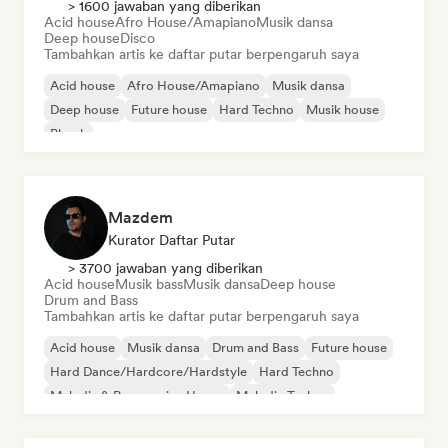
> 1600 jawaban yang diberikan
Acid house
Afro House/Amapiano
Musik dansa
Deep house
Disco
Tambahkan artis ke daftar putar berpengaruh saya
Acid house
Afro House/Amapiano
Musik dansa
Deep house
Future house
Hard Techno
Musik house
Phonk
Mazdem
Kurator Daftar Putar
> 3700 jawaban yang diberikan
Acid house
Musik bass
Musik dansa
Deep house
Drum and Bass
Tambahkan artis ke daftar putar berpengaruh saya
Acid house
Musik dansa
Drum and Bass
Future house
Hard Dance/Hardcore/Hardstyle
Hard Techno
Melodic & Progressive House
Melodic Techno