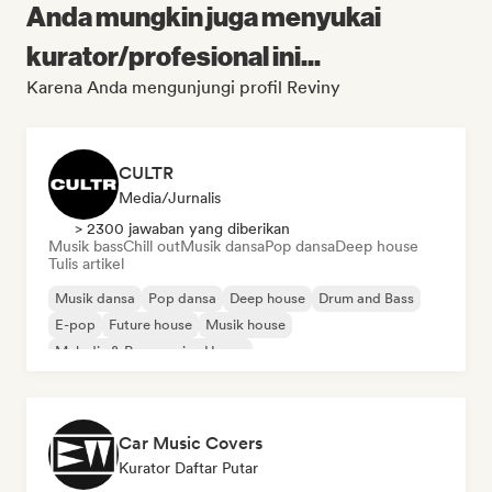
Anda mungkin juga menyukai
kurator/profesional ini...
Karena Anda mengunjungi profil Reviny
CULTR
Media/Jurnalis
> 2300 jawaban yang diberikan
Musik bass
Chill out
Musik dansa
Pop dansa
Deep house
Tulis artikel
Musik dansa
Pop dansa
Deep house
Drum and Bass
E-pop
Future house
Musik house
Melodic & Progressive House
Car Music Covers
Kurator Daftar Putar