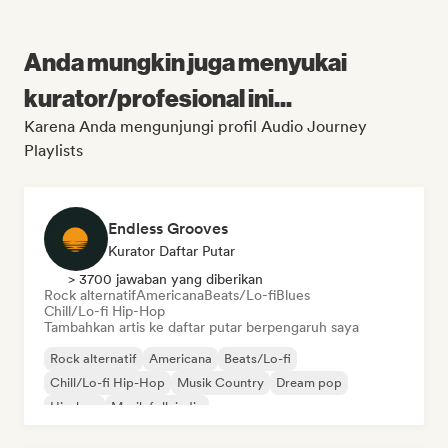
Anda mungkin juga menyukai
kurator/profesional ini...
Karena Anda mengunjungi profil Audio Journey
Playlists
Endless Grooves
Kurator Daftar Putar
> 3700 jawaban yang diberikan
Rock alternatif
Americana
Beats/Lo-fi
Blues
Chill/Lo-fi Hip-Hop
Tambahkan artis ke daftar putar berpengaruh saya
Rock alternatif
Americana
Beats/Lo-fi
Chill/Lo-fi Hip-Hop
Musik Country
Dream pop
Hip-hop
Musik folk indie