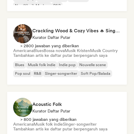
Neo/Klasik Modern
R&B
Crackling Wood & Cozy Vibes 🔥 Singer-Songwriter, Dream Pop & Bedroom Pop
Kurator Daftar Putar
> 2800 jawaban yang diberikan
Americana
Blues
Bossa nova
Musik Kristen
Musik Country
Tambahkan artis ke daftar putar berpengaruh saya
Blues
Musik folk indie
Indie pop
Nouvelle scene
Pop soul
R&B
Singer-songwriter
Soft Pop/Balada
Acoustic Folk
Kurator Daftar Putar
> 800 jawaban yang diberikan
Americana
Musik folk indie
Singer-songwriter
Tambahkan artis ke daftar putar berpengaruh saya