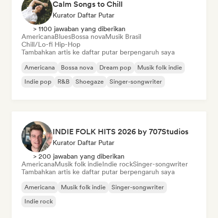
Calm Songs to Chill
Kurator Daftar Putar
> 1100 jawaban yang diberikan
Americana
Blues
Bossa nova
Musik Brasil
Chill/Lo-fi Hip-Hop
Tambahkan artis ke daftar putar berpengaruh saya
Americana
Bossa nova
Dream pop
Musik folk indie
Indie pop
R&B
Shoegaze
Singer-songwriter
INDIE FOLK HITS 2026 by 707Studios
Kurator Daftar Putar
> 200 jawaban yang diberikan
Americana
Musik folk indie
Indie rock
Singer-songwriter
Tambahkan artis ke daftar putar berpengaruh saya
Americana
Musik folk indie
Singer-songwriter
Indie rock