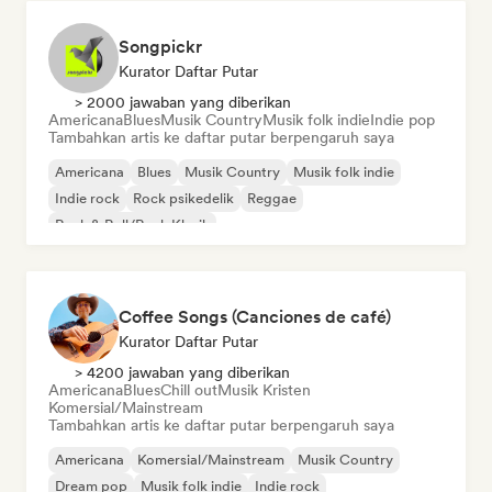
Songpickr
Kurator Daftar Putar
> 2000 jawaban yang diberikan
Americana
Blues
Musik Country
Musik folk indie
Indie pop
Tambahkan artis ke daftar putar berpengaruh saya
Americana
Blues
Musik Country
Musik folk indie
Indie rock
Rock psikedelik
Reggae
Rock & Roll/Rock Klasik
Coffee Songs (Canciones de café)
Kurator Daftar Putar
> 4200 jawaban yang diberikan
Americana
Blues
Chill out
Musik Kristen
Komersial/Mainstream
Tambahkan artis ke daftar putar berpengaruh saya
Americana
Komersial/Mainstream
Musik Country
Dream pop
Musik folk indie
Indie rock