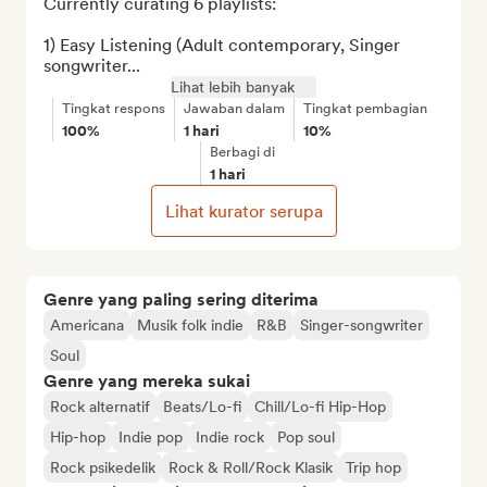
Currently curating 6 playlists:

1) Easy Listening (Adult contemporary, Singer 
songwriter...
Lihat lebih banyak
Tingkat respons
Jawaban dalam
Tingkat pembagian
100%
1 hari
10%
Berbagi di
1 hari
Lihat kurator serupa
Genre yang paling sering diterima
Americana
Musik folk indie
R&B
Singer-songwriter
Soul
Genre yang mereka sukai
Rock alternatif
Beats/Lo-fi
Chill/Lo-fi Hip-Hop
Hip-hop
Indie pop
Indie rock
Pop soul
Rock psikedelik
Rock & Roll/Rock Klasik
Trip hop