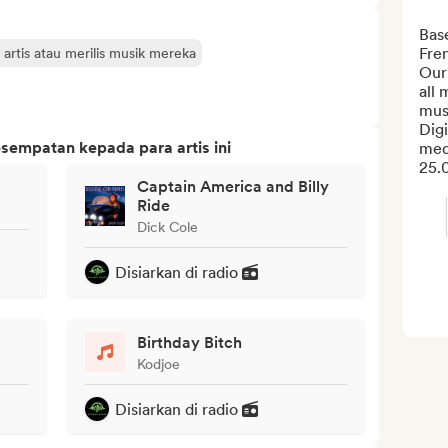
Base
Fre
rtis atau merilis musik mereka
Our 
all 
musi
Digi
sempatan kepada para artis ini
med
25.0
Captain America and Billy
Ride
Dick Cole
Disiarkan di radio
Birthday Bitch
Kodjoe
Disiarkan di radio