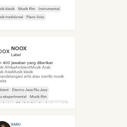
ik klasik
Musik film
Instrumental
ik tradisional
Piano Solo
NOOX
Label
> 400 jawaban yang diberikan
ik Afrika
Ambient
Musik Arab
ik Asia
Musik klasik
andatangani artis atau merilis musik
eka
bient
Electro Jazz/Nu Jazz
z eksperimental
Musik film
z fusion
Musik folk indie
Instrumental
zz modern
BARU