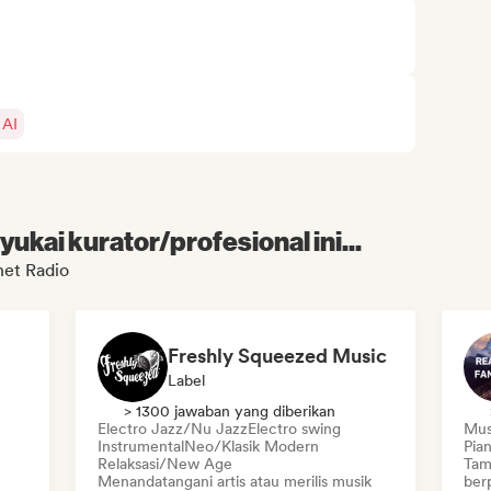
 AI
kai kurator/profesional ini...
net Radio
Freshly Squeezed Music
Label
> 1300 jawaban yang diberikan
Electro Jazz/Nu Jazz
Electro swing
Musi
Instrumental
Neo/Klasik Modern
Pia
Relaksasi/New Age
Tam
Menandatangani artis atau merilis musik
ber