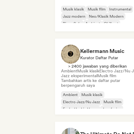
Musik klasik
Musik film
Instrumental
Jazz modern
Neo/Klasik Modern
Piano Solo
Ambient
Chill out
Kellermann Music
Kurator Daftar Putar
> 2400 jawaban yang diberikan
Ambient
Musik klasik
Electro Jazz/Nu 
Jazz eksperimental
Musik film
Tambahkan artis ke daftar putar
berpengaruh saya
Ambient
Musik klasik
Electro Jazz/Nu Jazz
Musik film
Funky/Jackin House
Jazz fusion
Instrumental
Neo/Klasik Modern