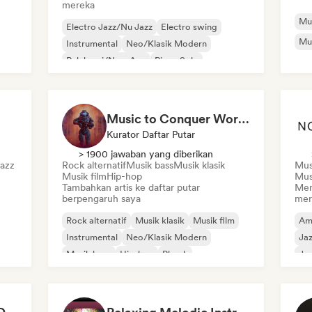
mereka
Mus
Electro Jazz/Nu Jazz
Electro swing
Mus
Instrumental
Neo/Klasik Modern
Relaksasi/New Age
Piano Solo
Music to Conquer Worlds To ⚔️ Epic Orchestral, Cinematic & Trailer Music
Kurator Daftar Putar
> 1900 jawaban yang diberikan
Jazz
Rock alternatif
Musik bass
Musik klasik
Mus
Musik film
Hip-hop
Mus
Tambahkan artis ke daftar putar
Men
berpengaruh saya
mer
Rock alternatif
Musik klasik
Musik film
Am
Instrumental
Neo/Klasik Modern
Jaz
Musik bass
Hip-hop
Phonk
Jaz
Ja