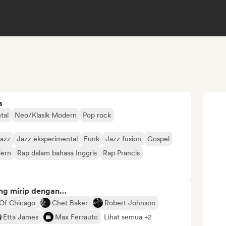
a
tal
Neo/Klasik Modern
Pop rock
Jazz
Jazz eksperimental
Funk
Jazz fusion
Gospel
ern
Rap dalam bahasa Inggris
Rap Prancis
ng mirip dengan…
 Of Chicago
Chet Baker
Robert Johnson
Etta James
Max Ferrauto
Lihat semua +2