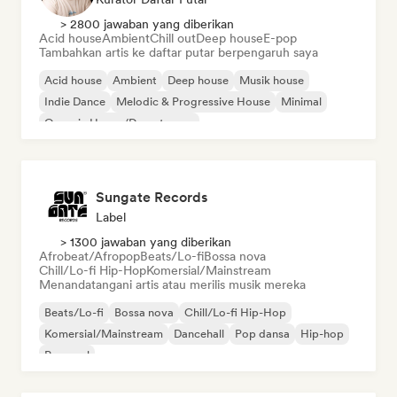
> 2800 jawaban yang diberikan
Acid house
Ambient
Chill out
Deep house
E-pop
Tambahkan artis ke daftar putar berpengaruh saya
Acid house
Ambient
Deep house
Musik house
Indie Dance
Melodic & Progressive House
Minimal
Organic House/Downtempo
Sungate Records
Label
> 1300 jawaban yang diberikan
Afrobeat/Afropop
Beats/Lo-fi
Bossa nova
Chill/Lo-fi Hip-Hop
Komersial/Mainstream
Menandatangani artis atau merilis musik mereka
Beats/Lo-fi
Bossa nova
Chill/Lo-fi Hip-Hop
Komersial/Mainstream
Dancehall
Pop dansa
Hip-hop
Pop soul