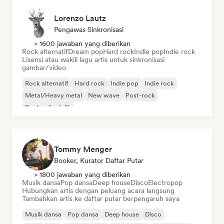
Lorenzo Lautz
Pengawas Sinkronisasi
> 1600 jawaban yang diberikan
Rock alternatif
Dream pop
Hard rock
Indie pop
Indie rock
Lisensi atau wakili lagu artis untuk sinkronisasi
gambar/video
Rock alternatif
Hard rock
Indie pop
Indie rock
Metal/Heavy metal
New wave
Post-rock
Rock psikedelik
Tommy Menger
Booker, Kurator Daftar Putar
> 1800 jawaban yang diberikan
Musik dansa
Pop dansa
Deep house
Disco
Electropop
Hubungkan artis dengan peluang acara langsung
Tambahkan artis ke daftar putar berpengaruh saya
Musik dansa
Pop dansa
Deep house
Disco