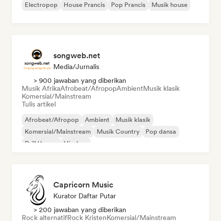
Electropop
House Prancis
Pop Prancis
Musik house
songweb.net
Media/Jurnalis
> 900 jawaban yang diberikan
Musik Afrika
Afrobeat/Afropop
Ambient
Musik klasik
Komersial/Mainstream
Tulis artikel
Afrobeat/Afropop
Ambient
Musik klasik
Komersial/Mainstream
Musik Country
Pop dansa
Drill/Jersey
Hip-hop
Capricorn Music
Kurator Daftar Putar
> 200 jawaban yang diberikan
Rock alternatif
Rock Kristen
Komersial/Mainstream