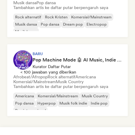
Musik dansa
Pop dansa
Tambahkan artis ke daftar putar berpengaruh saya
Rock alternatif
Rock Kristen
Komersial/Mainstream
Musik dansa
Pop dansa
Dream pop
Electropop
Musik house
BARU
Pop Machine Mode 🤖 AI Music, Indie Pop & Dream Pop
Kurator Daftar Putar
< 100 jawaban yang diberikan
Afrobeat/Afropop
Rock alternatif
Americana
Komersial/Mainstream
Musik Country
Tambahkan artis ke daftar putar berpengaruh saya
Americana
Komersial/Mainstream
Musik Country
Pop dansa
Hyperpop
Musik folk indie
Indie pop
Pop internasional