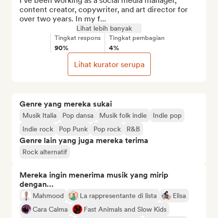
I've been working as a social media manager, 
content creator, copywriter, and art director for 
over two years. In my f...
Lihat lebih banyak
Tingkat respons
Tingkat pembagian
90%
4%
Lihat kurator serupa
Genre yang mereka sukai
Musik Italia
Pop dansa
Musik folk indie
Indie pop
Indie rock
Pop Punk
Pop rock
R&B
Genre lain yang juga mereka terima
Rock alternatif
Mereka ingin menerima musik yang mirip
dengan…
Mahmood
La rappresentante di lista
Elisa
Cara Calma
Fast Animals and Slow Kids