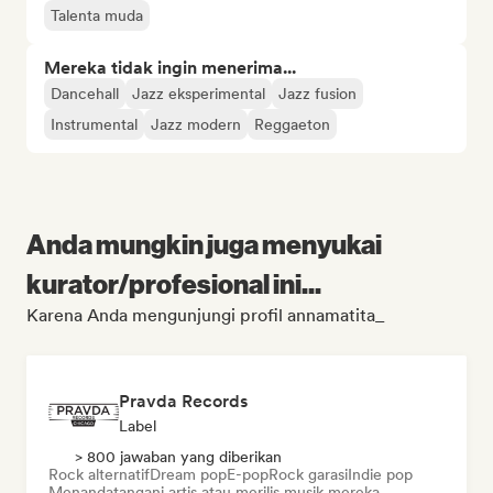
Talenta muda
Mereka tidak ingin menerima...
Dancehall
Jazz eksperimental
Jazz fusion
Instrumental
Jazz modern
Reggaeton
Anda mungkin juga menyukai
kurator/profesional ini...
Karena Anda mengunjungi profil annamatita_
Pravda Records
Label
> 800 jawaban yang diberikan
Rock alternatif
Dream pop
E-pop
Rock garasi
Indie pop
Menandatangani artis atau merilis musik mereka