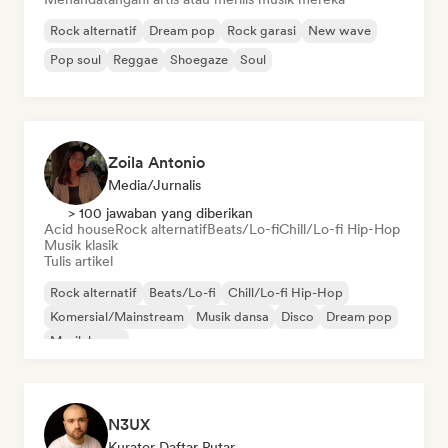
Rock alternatif
Dream pop
Rock garasi
New wave
Pop soul
Reggae
Shoegaze
Soul
Zoila Antonio
Media/Jurnalis
> 100 jawaban yang diberikan
Acid house
Rock alternatif
Beats/Lo-fi
Chill/Lo-fi Hip-Hop
Musik klasik
Tulis artikel
Rock alternatif
Beats/Lo-fi
Chill/Lo-fi Hip-Hop
Komersial/Mainstream
Musik dansa
Disco
Dream pop
Musik house
N3UX
Kurator Daftar Putar